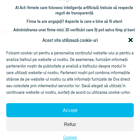
AI Act: firmele care folosesc inteligența artificială trebuie să respecte
reguli de transparență
Firma ta are angajați? Aspecte la care e bine să fii atent
Administrarea unei firme mici: 10 verificări care îți pot salva timp și bani
Cum împrumut firma cu bani și cum îmi recuperez creditarea?
Acest site utilizează cookie-uri
Cheltuieli personale pe firmă? Ce trebuie să știi
Folosim cookie-uri pentru a personaliza conținutul website-ului și pentru a
analiza traficul pe website-ul nostru. De asemenea, furnizăm informații
partenerilor noștri de publicitate și analiză a traficului despre modul în
care utilizați website-ul nostru. Partenerii noștri pot combina informațiile
strânse de pe website-ul nostru cu alte informații furnizate de Dvs direct
sau colectate prin intermediul serviciilor lor. Dacă alegeți să utilizați în
continuare website-ul nostru, sunteți de acord cu utilizarea cookie-urilor.
Accept
Aplicaţie de facturare online
Refuz
Copyright ©2020
Cubus Arts
, toate drepturile rezervate.
Cookies
Cookies