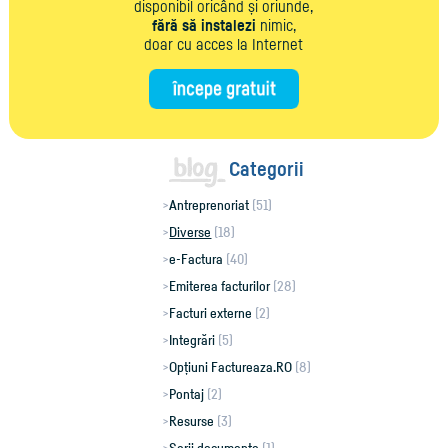
disponibil oricând și oriunde,
fără să instalezi
nimic,
doar cu acces la Internet
Categorii
Antreprenoriat
(51)
Diverse
(18)
e-Factura
(40)
Emiterea facturilor
(28)
Facturi externe
(2)
Integrări
(5)
Opțiuni Factureaza.RO
(8)
Pontaj
(2)
Resurse
(3)
Serii documente
(1)