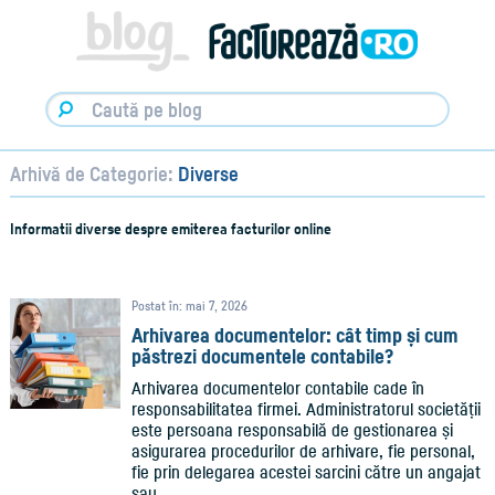
Facturare,
e-
Factura
&
Info
pentru
Antreprenori
|
Arhivă de Categorie:
Diverse
Blog
Factureaza.ro
Informatii diverse despre emiterea facturilor online
Postat în: mai 7, 2026
Arhivarea documentelor: cât timp și cum
păstrezi documentele contabile?
Arhivarea documentelor contabile cade în
responsabilitatea firmei. Administratorul societății
este persoana responsabilă de gestionarea și
asigurarea procedurilor de arhivare, fie personal,
fie prin delegarea acestei sarcini către un angajat
sau…