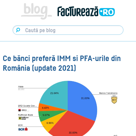
Facturare,
e-
Factura
&
Info
pentru
Antreprenori
|
Blog
Factureaza.ro
Ce bănci preferă IMM si PFA-urile din
România (update 2021)