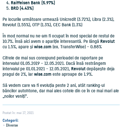
Raiffeisen Bank (5.97%)
BRD (4.43%)
Pe locurile următoare urmează Unicredit (3.72%), Libra (2.3%),
Revolut (1.55%), OTP (1.3%), CEC Bank (1.3%)
În mod normal nu ne-am fi ocupat în mod special de restul de
10.7%. Însă aici avem o apariţie interesantă. Pe lângă
Revolut
cu 1.5%, apare şi
wise.com
(ex. TransferWise) – 0.88%
Cifrele de mai sus corespund perioadei de raportare pe
intervalul 01.05.2019 – 12.05.2021. Dacă însă restrângem
intervalul pe 01.01.2021 – 12.05.2021,
Revolut
depăşeşte deja
pragul de 2%, iar
wise.com
este aproape de 1.9%.
Să vedem care va fi evoluţia peste 2 ani, atât ranking-ul
băncilor autohtone, dar mai ales cotele din ce în ce mai mari ale
„noilor veniţi”.
Postat în: mai 17, 2021
Categorii:
Diverse