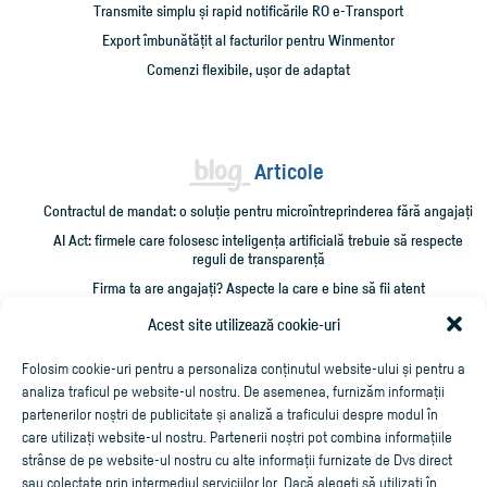
Transmite simplu și rapid notificările RO e-Transport
Export îmbunătățit al facturilor pentru Winmentor
Comenzi flexibile, ușor de adaptat
Articole
Contractul de mandat: o soluție pentru microîntreprinderea fără angajați
AI Act: firmele care folosesc inteligența artificială trebuie să respecte
reguli de transparență
Firma ta are angajați? Aspecte la care e bine să fii atent
Administrarea unei firme mici: 10 verificări care îți pot salva timp și bani
Acest site utilizează cookie-uri
Cum împrumut firma cu bani și cum îmi recuperez creditarea?
Folosim cookie-uri pentru a personaliza conținutul website-ului și pentru a
analiza traficul pe website-ul nostru. De asemenea, furnizăm informații
partenerilor noștri de publicitate și analiză a traficului despre modul în
care utilizați website-ul nostru. Partenerii noștri pot combina informațiile
strânse de pe website-ul nostru cu alte informații furnizate de Dvs direct
sau colectate prin intermediul serviciilor lor. Dacă alegeți să utilizați în