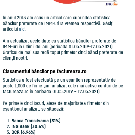
În anul 2013 am scris un articol care cuprindea statistica
băncilor preferate de IMM-uri la vremea respectivă. Găsiți
articolul
aici
.
Am actualizat acele date cu statistica băncilor preferate de
IMM-uri în ultimii doi ani (perioada 01.05.2019-12.05.2021).
Graficul de mai sus redă topul primelor cinci bănci preferate de
clienții noștri.
Clasamentul băncilor pe factureaza.ro
Statistica a fost efectuată pe un eșantion reprezentativ de
peste 1,000 de firme (am analizat cele mai active conturi de pe
factureaza.ro în perioada 01.05.2019 – 12.05.2021).
Pe primele cinci locuri, alese de majoritatea firmelor din
eșantionul analizat, se situează:
Banca Transilvania (31%)
ING Bank (30.6%)
BCR (6.96%)