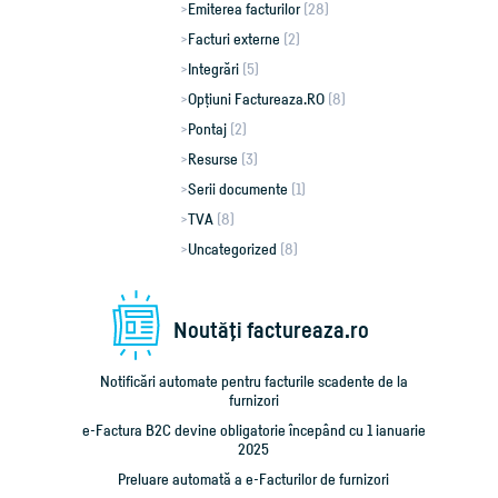
Emiterea facturilor
(28)
Facturi externe
(2)
Integrări
(5)
Opțiuni Factureaza.RO
(8)
Pontaj
(2)
Resurse
(3)
Serii documente
(1)
TVA
(8)
Uncategorized
(8)
Noutăţi factureaza.ro
Notificări automate pentru facturile scadente de la
furnizori
e-Factura B2C devine obligatorie începând cu 1 ianuarie
2025
Preluare automată a e-Facturilor de furnizori