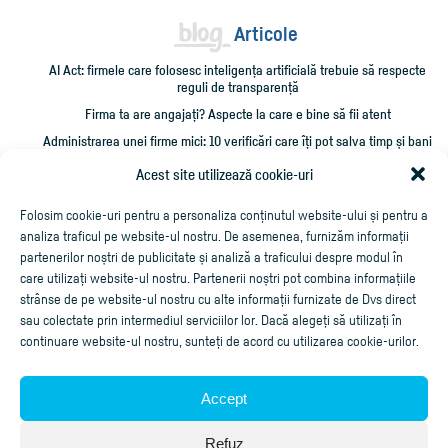
Articole
AI Act: firmele care folosesc inteligența artificială trebuie să respecte
reguli de transparență
Firma ta are angajați? Aspecte la care e bine să fii atent
Administrarea unei firme mici: 10 verificări care îți pot salva timp și bani
Cum împrumut firma cu bani și cum îmi recuperez creditarea?
Acest site utilizează cookie-uri
Cheltuieli personale pe firmă? Ce trebuie să știi
Folosim cookie-uri pentru a personaliza conținutul website-ului și pentru a
analiza traficul pe website-ul nostru. De asemenea, furnizăm informații
partenerilor noștri de publicitate și analiză a traficului despre modul în
care utilizați website-ul nostru. Partenerii noștri pot combina informațiile
strânse de pe website-ul nostru cu alte informații furnizate de Dvs direct
sau colectate prin intermediul serviciilor lor. Dacă alegeți să utilizați în
continuare website-ul nostru, sunteți de acord cu utilizarea cookie-urilor.
Accept
Aplicaţie de facturare online
Refuz