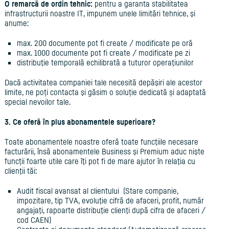
O remarcă de ordin tehnic:
pentru a garanta stabilitatea
infrastructurii noastre IT, impunem unele limitări tehnice, şi
anume:
max. 200 documente pot fi create / modificate pe oră
max. 1000 documente pot fi create / modificate pe zi
distribuţie temporală echilibrată a tuturor operaţiunilor
Dacă activitatea companiei tale necesită depăşiri ale acestor
limite, ne poți contacta şi găsim o soluție dedicată și adaptată
special nevoilor tale.
3. Ce oferă în plus abonamentele superioare?
Toate abonamentele noastre oferă toate funcţiile necesare
facturării, însă abonamentele Business şi Premium aduc nişte
funcții foarte utile care îţi pot fi de mare ajutor în relaţia cu
clienţii tăi:
Audit fiscal avansat al clientului (Stare companie,
impozitare, tip TVA, evoluţie cifră de afaceri, profit, număr
angajaţi, rapoarte distribuţie clienţi după cifra de afaceri /
cod CAEN)