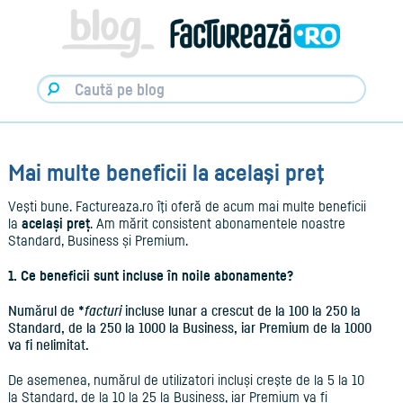
Facturare,
e-
Factura
&
Info
pentru
Antreprenori
|
Blog
Factureaza.ro
Mai multe beneficii la acelaşi preţ
Veşti bune. Factureaza.ro îţi oferă de acum mai multe beneficii
la
același preț
. Am mărit consistent abonamentele noastre
Standard, Business și Premium.
1. Ce beneficii sunt incluse în noile abonamente?
Numărul de
*
facturi
incluse lunar a crescut de la 100 la 250 la
Standard, de la 250 la 1000 la Business, iar Premium de la 1000
va fi nelimitat.
De asemenea, numărul de utilizatori incluși creşte de la 5 la 10
la Standard, de la 10 la 25 la Business, iar Premium va fi