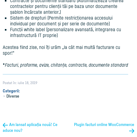
Contracte și documente standard (Automatizează crearea
contractelor pentru clienții tăi pe baza unor documente
șablon încărcate anterior.)
Sistem de drepturi
(
Permite restricționarea accesului
individual per document și per serie de documente)
Funcţii white label (personalizare avansată, integrarea cu
infrastructură IT proprie)
Acestea fiind zise, noi îți urăm „la cât mai multă facturare cu
spor!”
*
Facturi, proforme, avize, chitanțe, contracte, documente standard
Postat în: iulie 18, 2019
Categorii:
Diverse
Am lansat aplicația nouă! Ce
Plugin facturi online WooCommerce
aduce nou?