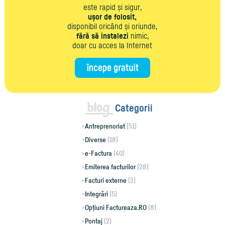
este rapid și sigur,
ușor de folosit,
disponibil oricând și oriunde,
fără să instalezi
nimic,
doar cu acces la Internet
Categorii
Antreprenoriat
(51)
Diverse
(18)
e-Factura
(40)
Emiterea facturilor
(28)
Facturi externe
(2)
Integrări
(5)
Opțiuni Factureaza.RO
(8)
Pontaj
(2)