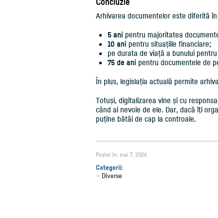
Concluzie
Arhivarea documentelor este diferită în
5 ani
pentru majoritatea documentel
10 ani
pentru situațiile financiare;
pe durata de viață a bunului pentru
75 de ani
pentru documentele de pe
În plus, legislația actuală permite arh
Totuși, digitalizarea vine și cu respons
când ai nevoie de ele. Dar, dacă îți organ
puține bătăi de cap la controale.
Postat în: mai 7, 2026
Categorii:
Diverse