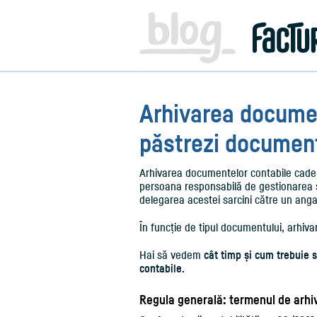
Facturare,
e-
Factura
&
Info
pentru
Antreprenori
|
Arhivarea documen
Blog
Factureaza.ro
păstrezi document
Arhivarea documentelor contabile cade î
persoana responsabilă de gestionarea și
delegarea acestei sarcini către un anga
În funcție de tipul documentului, arhiva
Hai să vedem
cât timp și cum trebuie s
contabile.
Regula generală: termenul de arhiv