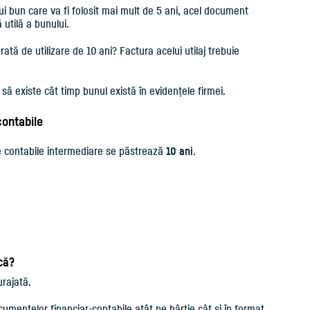
ui bun care va fi folosit mai mult de 5 ani, acel document
 utilă a bunului.
ată de utilizare de 10 ani? Factura acelui utilaj trebuie
ă existe cât timp bunul există în evidențele firmei.
 contabile
ile contabile intermediare se păstrează
10 ani
.
ică?
urajată.
umentelor financiar-contabile atât pe hârtie cât și în format