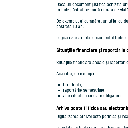
Dacă un document justifică achiziția un
trebuie păstrat pe toată durata de viață
De exemplu, ai cumpărat un utilaj cu dur
păstrată 10 ani.
Logica este simplă: documentul trebuie s
Situațiile financiare și raportările
Situațiile financiare anuale și raportăr
Aici intră, de exemplu:
bilanțurile;
raportările semestriale;
alte situații financiare obligatorii.
Arhiva poate fi fizică sau electron
Digitalizarea arhivei este permisă și înc
Legislația actuală permite arhivarea doc