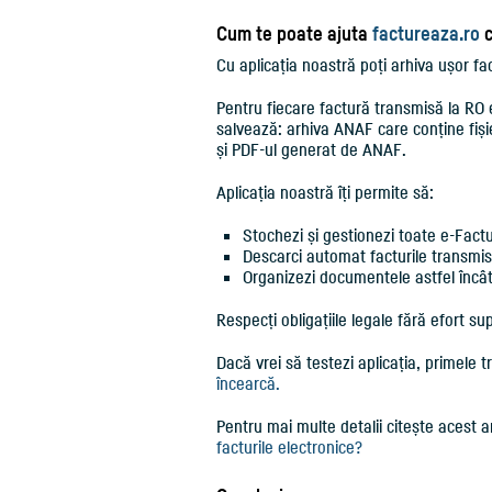
Cum te poate ajuta
factureaza.ro
c
Cu aplicația noastră poți arhiva ușor fa
Pentru fiecare factură transmisă la RO 
salvează: arhiva ANAF care conține fiș
și PDF-ul generat de ANAF.
Aplicația noastră îți permite să:
Stochezi și gestionezi toate e-Factur
Descarci automat facturile transmise
Organizezi documentele astfel încât s
Respecți obligațiile legale fără efort su
Dacă vrei să testezi aplicația, primele tre
încearcă.
Pentru mai multe detalii citește acest a
facturile electronice?