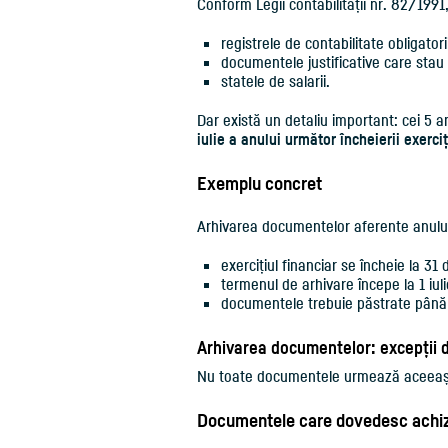
Conform Legii contabilității nr. 82/199
registrele de contabilitate obligatori
documentele justificative care stau l
statele de salarii.
Dar există un detaliu important: cei 5 a
iulie a anului următor încheierii exerciț
Exemplu concret
Arhivarea documentelor aferente anulu
exercițiul financiar se încheie la 3
termenul de arhivare începe la 1 iul
documentele trebuie păstrate până l
Arhivarea documentelor: excepții d
Nu toate documentele urmează aceeași
Documentele care dovedesc achiziț