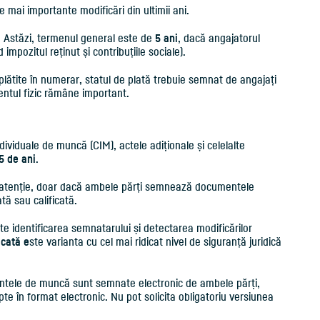
e mai importante modificări din ultimii ani.
. Astăzi, termenul general este de
5 ani
, dacă angajatorul
impozitul reținut și contribuțiile sociale).
 plătite în numerar, statul de plată trebuie semnat de angajați
entul fizic rămâne important.
individuale de muncă (CIM), actele adiționale și celelalte
5 de ani
.
r, atenție, doar dacă ambele părți semnează documentele
tă sau calificată.
te identificarea semnatarului și detectarea modificărilor
icată e
ste varianta cu cel mai ridicat nivel de siguranță juridică
entele de muncă sunt semnate electronic de ambele părți,
te în format electronic. Nu pot solicita obligatoriu versiunea