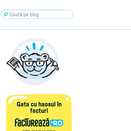
Gata cu haosul în
facturi