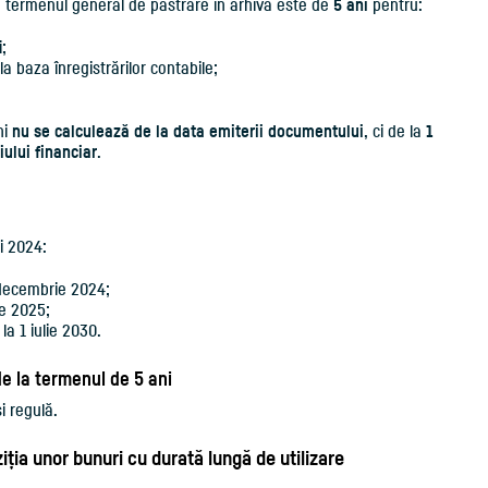
1, termenul general de păstrare în arhivă este de
5 ani
pentru:
i;
a baza înregistrărilor contabile;
ni
nu se calculează de la data emiterii documentului
, ci de la
1
iului financiar
.
i 2024:
1 decembrie 2024;
ie 2025;
a 1 iulie 2030.
e la termenul de 5 ani
 regulă.
ia unor bunuri cu durată lungă de utilizare