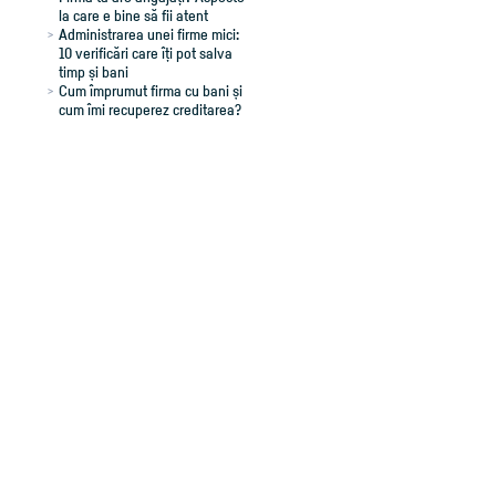
la care e bine să fii atent
Administrarea unei firme mici:
10 verificări care îți pot salva
timp și bani
Cum împrumut firma cu bani și
cum îmi recuperez creditarea?