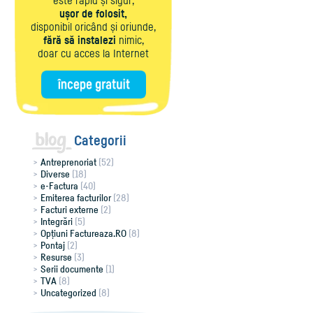
este rapid și sigur,
ușor de folosit,
disponibil oricând și oriunde,
fără să instalezi
nimic,
doar cu acces la Internet
Categorii
Antreprenoriat
(52)
Diverse
(18)
e-Factura
(40)
Emiterea facturilor
(28)
Facturi externe
(2)
Integrări
(5)
Opțiuni Factureaza.RO
(8)
Pontaj
(2)
Resurse
(3)
Serii documente
(1)
TVA
(8)
Uncategorized
(8)