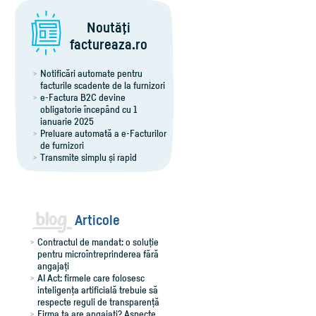
Noutăţi
factureaza.ro
Notificări automate pentru
facturile scadente de la furnizori
e-Factura B2C devine
obligatorie începând cu 1
ianuarie 2025
Preluare automată a e-Facturilor
de furnizori
Transmite simplu și rapid
notificările RO e-Transport
Export îmbunătățit al facturilor
pentru Winmentor
Comenzi flexibile, ușor de
adaptat
Articole
Contractul de mandat: o soluție
pentru microîntreprinderea fără
angajați
AI Act: firmele care folosesc
inteligența artificială trebuie să
respecte reguli de transparență
Firma ta are angajați? Aspecte