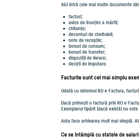
Aici intră cele mai multe documente din 
facturi;
avize de însoțire a mărfii;
chitanțe;
deconturi de cheltuieli;
note de recepție;
bonuri de consum;
bonuri de transfer;
dispoziții de livrare;
decizii de imputare.
Facturile sunt cel mai simplu exe
Odată cu sistemul RO e-Factura, facturil
Dacă primești o factură prin RO e-Factu
Exemplarul tipărit (dacă există) nu est
Asta face arhivarea mult mai simplă. Atâ
Ce se întâmplă cu statele de salari