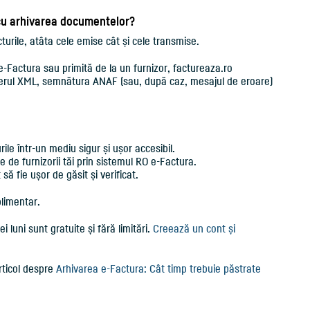
u arhivarea documentelor?
cturile, atâta cele emise cât și cele transmise.
e-Factura sau primită de la un furnizor, factureaza.ro
ierul XML, semnătura ANAF (sau, după caz, mesajul de eroare)
ile într-un mediu sigur și ușor accesibil.
 de furnizorii tăi prin sistemul RO e-Factura.
ă fie ușor de găsit și verificat.
plimentar.
i luni sunt gratuite și fără limitări.
Creează un cont și
rticol despre
Arhivarea e-Factura: Cât timp trebuie păstrate