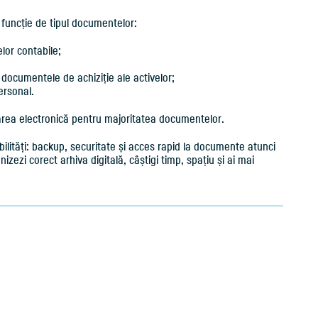
 funcție de tipul documentelor:
or contabile;
 documentele de achiziție ale activelor;
rsonal.
ivarea electronică pentru majoritatea documentelor.
abilități: backup, securitate și acces rapid la documente atunci
izezi corect arhiva digitală, câștigi timp, spațiu și ai mai