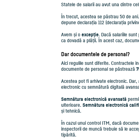
Statele de salarii au avut una dintre cel
În trecut, acestea se păstrau 50 de ani
depune declarația 112 (declarația privind 
Avem și o
excepție
. Dacă salariile sunt
ca dovadă a plății. În acest caz, docum
Dar documentele de personal?
Aici regulile sunt diferite. Contractele 
documente de personal se păstrează
7
Acestea pot fi arhivate electronic. Da
electronic cu semnătură digitală avansa
Semnătura electronică avansată
permi
ulterioare.
Semnătura electronică calif
și tehnică.
În cazul unui control ITM, dacă docum
inspectorii de muncă trebuie să le accep
tipărită.