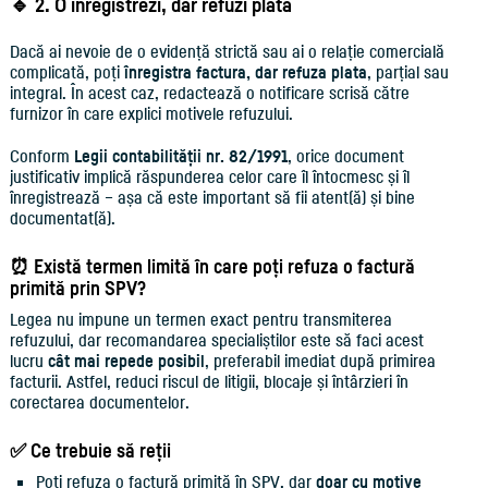
🔹 2. O înregistrezi, dar refuzi plata
Dacă ai nevoie de o evidență strictă sau ai o relație comercială
complicată, poți
înregistra factura, dar refuza plata
, parțial sau
integral. În acest caz, redactează o notificare scrisă către
furnizor în care explici motivele refuzului.
Conform
Legii contabilității nr. 82/1991
, orice document
justificativ implică răspunderea celor care îl întocmesc și îl
înregistrează – așa că este important să fii atent(ă) și bine
documentat(ă).
⏰ Există termen limită în care poți refuza o factură
primită prin SPV?
Legea nu impune un termen exact pentru transmiterea
refuzului, dar recomandarea specialiștilor este să faci acest
lucru
cât mai repede posibil
, preferabil imediat după primirea
facturii. Astfel, reduci riscul de litigii, blocaje și întârzieri în
corectarea documentelor.
✅ Ce trebuie să reții
Poți refuza o factură primită în SPV, dar
doar cu motive