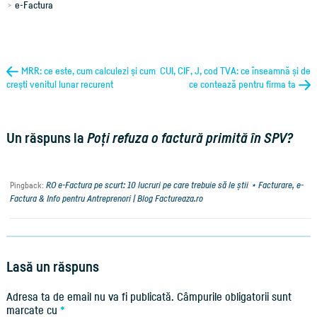
e-Factura
MRR: ce este, cum calculezi și cum
CUI, CIF, J, cod TVA: ce înseamnă și de
crești venitul lunar recurent
ce contează pentru firma ta
Un răspuns la
Poți refuza o factură primită în SPV?
RO e-Factura pe scurt: 10 lucruri pe care trebuie să le știi ⋆ Facturare, e-
Pingback:
Factura & Info pentru Antreprenori | Blog Factureaza.ro
Lasă un răspuns
Adresa ta de email nu va fi publicată.
Câmpurile obligatorii sunt
marcate cu
*