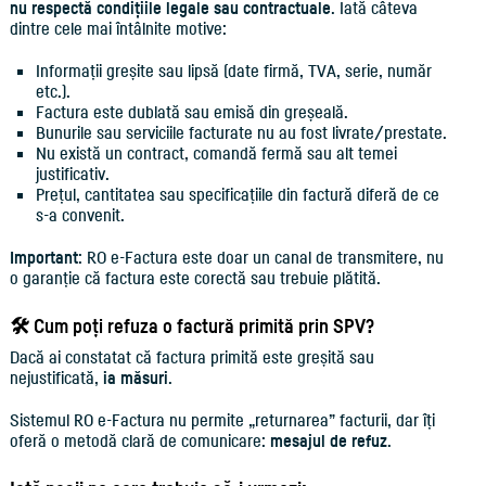
nu respectă condițiile legale sau contractuale
. Iată câteva
dintre cele mai întâlnite motive:
Informații greșite sau lipsă (date firmă, TVA, serie, număr
etc.).
Factura este dublată sau emisă din greșeală.
Bunurile sau serviciile facturate nu au fost livrate/prestate.
Nu există un contract, comandă fermă sau alt temei
justificativ.
Prețul, cantitatea sau specificațiile din factură diferă de ce
s-a convenit.
Important
: RO e-Factura este doar un canal de transmitere, nu
o garanție că factura este corectă sau trebuie plătită.
🛠️ Cum poți refuza o factură primită prin SPV?
Dacă ai constatat că factura primită este greșită sau
nejustificată,
ia măsuri
.
Sistemul RO e-Factura nu permite „returnarea” facturii, dar îți
oferă o metodă clară de comunicare:
mesajul de refuz
.