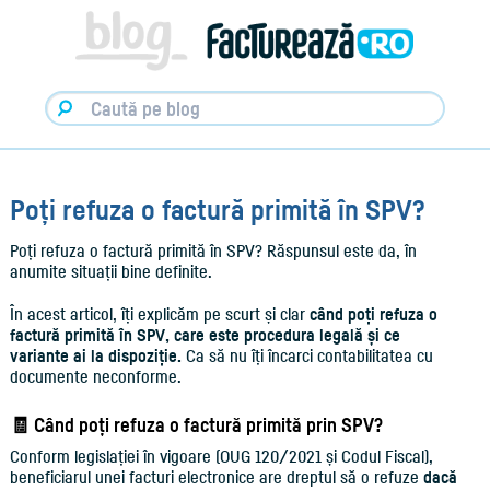
Facturare,
e-
Factura
&
Info
pentru
Antreprenori
|
Blog
Factureaza.ro
Poți refuza o factură primită în SPV?
Poți refuza o factură primită în SPV? Răspunsul este da, în
anumite situații bine definite.
În acest articol, îți explicăm pe scurt și clar
când poți refuza o
factură primită în SPV, care este procedura legală și ce
variante ai la dispoziție.
Ca să nu îți încarci contabilitatea cu
documente neconforme.
🧾 Când poți refuza o factură primită prin SPV?
Conform legislației în vigoare (OUG 120/2021 și Codul Fiscal),
beneficiarul unei facturi electronice are dreptul să o refuze
dacă