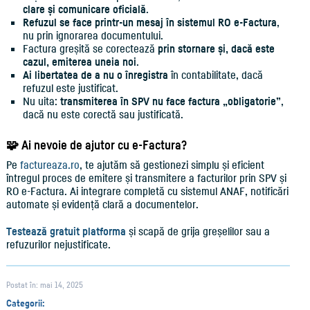
clare și comunicare oficială
.
Refuzul se face printr-un mesaj în sistemul RO e-Factura
,
nu prin ignorarea documentului.
Factura greșită se corectează
prin stornare și, dacă este
cazul, emiterea uneia noi
.
Ai libertatea de a nu o înregistra
în contabilitate, dacă
refuzul este justificat.
Nu uita:
transmiterea în SPV nu face factura „obligatorie”
,
dacă nu este corectă sau justificată.
🧩 Ai nevoie de ajutor cu e-Factura?
Pe
factureaza.ro
, te ajutăm să gestionezi simplu și eficient
întregul proces de emitere și transmitere a facturilor prin SPV și
RO e-Factura. Ai integrare completă cu sistemul ANAF, notificări
automate și evidență clară a documentelor.
Testează gratuit platforma
și scapă de grija greșelilor sau a
refuzurilor nejustificate.
Postat în: mai 14, 2025
Categorii: