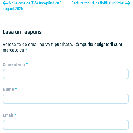
Noile cote de TVA începând cu 1
Factura: tipuri, definiții și utilizări
august 2025
Lasă un răspuns
Adresa ta de email nu va fi publicată.
Câmpurile obligatorii sunt
marcate cu
*
Comentariu
*
Nume
*
Email
*