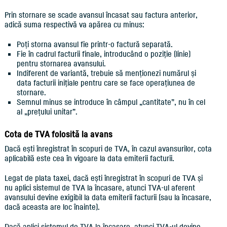
Prin stornare se scade avansul încasat sau factura anterior,
adică suma respectivă va apărea cu minus:
Poți storna avansul fie printr-o factură separată.
Fie în cadrul facturii finale, introducând o poziție (linie)
pentru stornarea avansului.
Indiferent de variantă, trebuie să menționezi numărul și
data facturii inițiale pentru care se face operațiunea de
stornare.
Semnul minus se introduce în câmpul „cantitate”, nu în cel
al „prețului unitar”.
Cota de TVA folosită la avans
Dacă ești înregistrat în scopuri de TVA, în cazul avansurilor, cota
aplicabilă este cea în vigoare la data emiterii facturii.
Legat de plata taxei, dacă ești înregistrat în scopuri de TVA și
nu aplici sistemul de TVA la încasare, atunci TVA-ul aferent
avansului devine exigibil la data emiterii facturii (sau la încasare,
dacă aceasta are loc înainte).
Dacă aplici sistemul de TVA la încasare, atunci TVA-ul devine