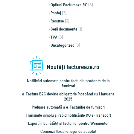
Opțiuni Factureaza.RO
(8)
Pontaj
(2)
Resurse
(3)
Serii documente
(1)
TVA
(8)
Uncategorized
(8)
Noutăţi factureaza.ro
Notificări automate pentru facturile scadente de la
furnizori
e-Factura B2C devine obligatorie începând cu 1 ianuarie
2025
Preluare automată a e-Facturilor de furnizori
Transmite simplu și rapid notificările RO e-Transport
Export îmbunătățit al facturilor pentru Winmentor
Comenzi flexibile, ușor de adaptat