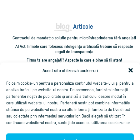
Articole
Contractul de mandat: o soluție pentru microîntreprinderea fără angajați
AI Act: firmele care folosesc inteligența artificială trebuie să respecte
reguli de transparență
Firma ta are angajați? Aspecte la care e bine să fii atent
Administrarea unei firme mici: 10 verificări care îți pot salva timp și bani
Acest site utilizează cookie-uri
Cum împrumut firma cu bani și cum îmi recuperez creditarea?
Folosim cookie-uri pentru a personaliza conținutul website-ului și pentru a
analiza traficul pe website-ul nostru. De asemenea, furnizăm informații
partenerilor noștri de publicitate și analiză a traficului despre modul în
care utilizați website-ul nostru. Partenerii noștri pot combina informațiile
strânse de pe website-ul nostru cu alte informații furnizate de Dvs direct
sau colectate prin intermediul serviciilor lor. Dacă alegeți să utilizați în
continuare website-ul nostru, sunteți de acord cu utilizarea cookie-urilor.