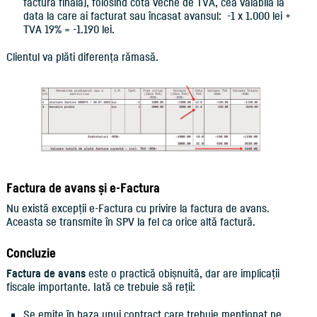
factura finală), folosind cota veche de TVA, cea valabilă la
data la care ai facturat sau încasat avansul: -1 x 1.000 lei +
TVA 19% = -1.190 lei.
Clientul va plăti diferența rămasă.
Factura de avans și e-Factura
Nu există excepții e-Factura cu privire la factura de avans.
Aceasta se transmite în SPV la fel ca orice altă factură.
Concluzie
Factura de avans
este o practică obișnuită, dar are implicații
fiscale importante. Iată ce trebuie să reții:
Se emite în baza unui contract care trebuie menționat pe