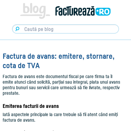
Facturare,
e-
Factura
&
Info
pentru
Antreprenori
|
Blog
Factureaza.ro
Factura de avans: emitere, stornare,
cota de TVA
Factura de avans este documentul fiscal pe care firma ta îl
emite atunci când solicită, parțial sau integral, plata unui avans
pentru bunuri sau servicii care urmează să fie livrate, respectiv
prestate.
Emiterea facturii de avans
Iată aspectele principale la care trebuie să fii atent când emiți
factura de avans.