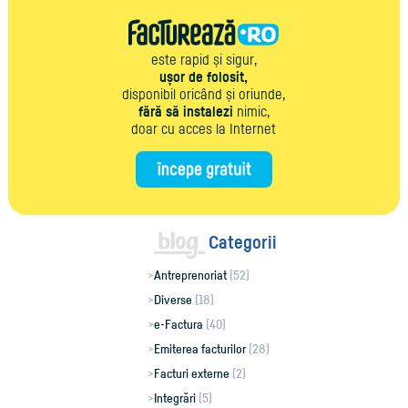
este rapid și sigur,
ușor de folosit,
disponibil oricând și oriunde,
fără să instalezi
nimic,
doar cu acces la Internet
Categorii
Antreprenoriat
(52)
Diverse
(18)
e-Factura
(40)
Emiterea facturilor
(28)
Facturi externe
(2)
Integrări
(5)