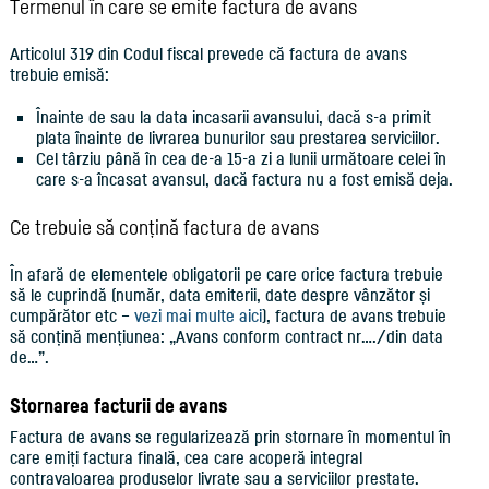
Termenul în care se emite factura de avans
Articolul 319 din Codul fiscal prevede că factura de avans
trebuie emisă:
Înainte de sau la data incasarii avansului, dacă s-a primit
plata înainte de livrarea bunurilor sau prestarea serviciilor.
Cel târziu până în cea de-a 15-a zi a lunii următoare celei în
care s-a încasat avansul, dacă factura nu a fost emisă deja.
Ce trebuie să conțină factura de avans
În afară de elementele obligatorii pe care orice factura trebuie
să le cuprindă (număr, data emiterii, date despre vânzător și
cumpărător etc –
vezi mai multe aici
), factura de avans trebuie
să conțină mențiunea: „Avans conform contract nr…./din data
de…”.
Stornarea facturii de avans
Factura de avans se regularizează prin stornare în momentul în
care emiți factura finală, cea care acoperă integral
contravaloarea produselor livrate sau a serviciilor prestate.