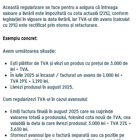
Această regularizare se face pentru a asigura că întreaga
valoare a livrării este impozitată cu cota actuală (21%), conform
legislației în vigoare la data livrării, iar TVA-ul din avans (calculat
cu 19%) este rectificat prin storno și refacturare.
Exemplu concret:
Avem următoarea situație:
Ești plătitor de TVA și vinzi un produs cu prețul de 3.000 de
lei + TVA.
În iulie 2025 ai încasat / facturat un avans de 1.000 lei +
TVA 19% = 1.190 lei.
Livrezi produsul în august 2025.
Cum regularizezi TVA-ul în cazul avansului:
Emiți factura finală în august 2025 care va cuprinde
valoarea totală a produsului, folosind cota nouă de TVA, cea
valabilă la data la care livrezi produsul: 3.000 lei + TVA 21% =
3.630 lei.
Stornezi avansul (pe o factură separată sau ca poziție pe