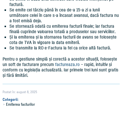
factură.
Se emite cel târziu până în cea de-a 15-a zi a lunii
următoare celei în care s-a încasat avansul, dacă factura nu
a fost emisă deja.
Se stornează odată cu emiterea facturii finale; iar factura
finală cuprinde valoarea totală a produselor sau serviciilor.
Și la emiterea și la stornarea facturii de avans se folosește
cota de TVA în vigoare la data emiterii.
Se transmite la RO e-Factura la fel ca orice altă factură.
Pentru o gestiune simplă și corectă a acestor situații, folosește
un soft de facturare precum
factureaza.ro
– rapid, intuitiv și
conform cu legislația actualizată. Iar primele trei luni sunt gratis
și fără limitări.
Postat în: august 8, 2025
Categorii:
Emiterea facturilor