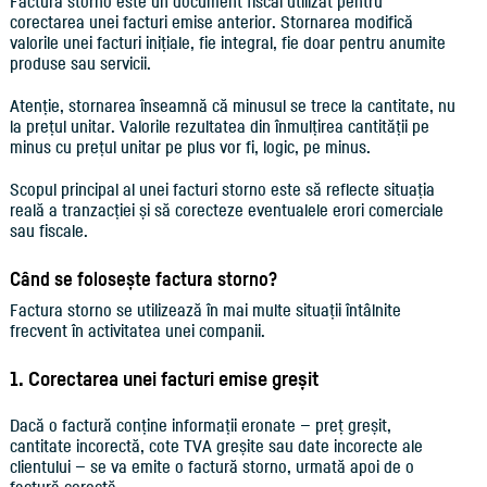
Factura storno este un document fiscal utilizat pentru
corectarea unei facturi emise anterior. Stornarea modifică
valorile unei facturi inițiale, fie integral, fie doar pentru anumite
produse sau servicii.
Atenție, stornarea înseamnă că minusul se trece la cantitate, nu
la prețul unitar. Valorile rezultatea din înmulțirea cantității pe
minus cu prețul unitar pe plus vor fi, logic, pe minus.
Scopul principal al unei facturi storno este să reflecte situația
reală a tranzacției și să corecteze eventualele erori comerciale
sau fiscale.
Când se folosește factura storno?
Factura storno se utilizează în mai multe situații întâlnite
frecvent în activitatea unei companii.
1. Corectarea unei facturi emise greșit
Dacă o factură conține informații eronate — preț greșit,
cantitate incorectă, cote TVA greșite sau date incorecte ale
clientului — se va emite o factură storno, urmată apoi de o