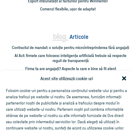
Export îmbunătățit al facturilor pentru Winmentor
Comenzi flexibile, ușor de adaptat
Articole
Contractul de mandat: o soluție pentru microîntreprinderea fără angajați
AI Act: firmele care folosesc inteligența artificială trebuie să respecte
reguli de transparență
Firma ta are angajați? Aspecte la care e bine să fii atent
Administrarea unei firme mici: 10 verificări care îți pot salva timp și bani
Acest site utilizează cookie-uri
Cum împrumut firma cu bani și cum îmi recuperez creditarea?
Folosim cookie-uri pentru a personaliza conținutul website-ului și pentru a
analiza traficul pe website-ul nostru. De asemenea, furnizăm informații
partenerilor noștri de publicitate și analiză a traficului despre modul în
care utilizați website-ul nostru. Partenerii noștri pot combina informațiile
strânse de pe website-ul nostru cu alte informații furnizate de Dvs direct
sau colectate prin intermediul serviciilor lor. Dacă alegeți să utilizați în
continuare website-ul nostru, sunteți de acord cu utilizarea cookie-urilor.