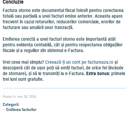
Concluzie
Factura storno este documentul fiscal folosit pentru corectarea
totală sau parțială a unei facturi emise anterior. Aceasta apare
frecvent în cazul retururilor, reducerilor comerciale, erorilor de
facturare sau anulării unor tranzacții.
Emiterea corectă a unei facturi storno este importantă atât
pentru evidența contabilă, cât și pentru respectarea obligațiilor
fiscale și a regulilor din sistemul e-Factura.
Vrei ceva mai simplu?
Creează-ți un cont pe factureaza.ro
și
descoperă cât de ușor poți să emiți facturi, de orice fel (inclusiv
de stornare), și să le transmiți la e-Factura.
Extra bonus:
primele
trei luni sunt gratuite.
Postat în: mai 28, 2026
Categorii:
Emiterea facturilor