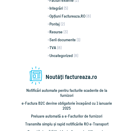
Facturi externe
(2)
Integrări
(5)
Opțiuni Factureaza.RO
(8)
Pontaj
(2)
Resurse
(3)
Serii documente
(1)
TVA
(8)
Uncategorized
(8)
Noutăţi factureaza.ro
Notificări automate pentru facturile scadente de la
furnizori
e-Factura B2C devine obligatorie începând cu 1 ianuarie
2025
Preluare automată a e-Facturilor de furnizori
Transmite simplu și rapid notificările RO e-Transport