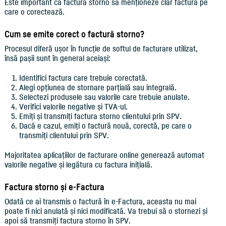
Este important ca factura storno să menționeze clar factura pe
care o corectează.
Cum se emite corect o factură storno?
Procesul diferă ușor în funcție de softul de facturare utilizat,
însă pașii sunt în general aceiași:
Identifici factura care trebuie corectată.
Alegi opțiunea de stornare parțială sau integrală.
Selectezi produsele sau valorile care trebuie anulate.
Verifici valorile negative și TVA-ul.
Emiți și transmiți factura storno clientului prin SPV.
Dacă e cazul, emiți o factură nouă, corectă, pe care o
transmiți clientului prin SPV.
Majoritatea aplicațiilor de facturare online generează automat
valorile negative și legătura cu factura inițială.
Factura storno și e-Factura
Odată ce ai transmis o factură în e-Factura, aceasta nu mai
poate fi nici anulată și nici modificată. Va trebui să o stornezi și
apoi să transmiți factura storno în SPV.