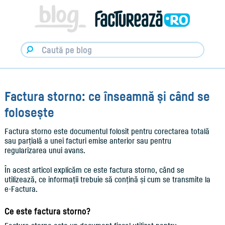
Facturare,
e-
Factura
&
Info
pentru
Antreprenori
|
Blog
Factureaza.ro
Factura storno: ce înseamnă și când se
folosește
Factura storno este documentul folosit pentru corectarea totală
sau parțială a unei facturi emise anterior sau pentru
regularizarea unui avans.
În acest articol explicăm ce este factura storno, când se
utilizează, ce informații trebuie să conțină și cum se transmite la
e-Factura.
Ce este factura storno?