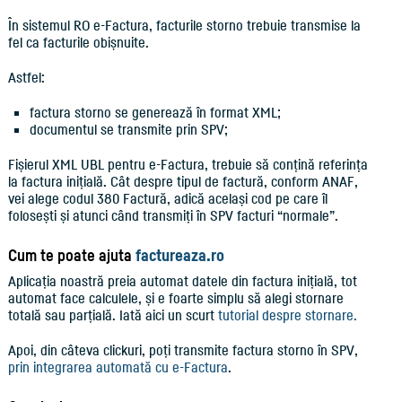
În sistemul RO e-Factura, facturile storno trebuie transmise la
fel ca facturile obișnuite.
Astfel:
factura storno se generează în format XML;
documentul se transmite prin SPV;
Fișierul XML UBL pentru e-Factura, trebuie să conțină referința
la factura inițială. Cât despre tipul de factură, conform ANAF,
vei alege codul 380 Factură, adică același cod pe care îl
folosești și atunci când transmiți în SPV facturi “normale”.
Cum te poate ajuta
factureaza.ro
Aplicația noastră preia automat datele din factura inițială, tot
automat face calculele, și e foarte simplu să alegi stornare
totală sau parțială. Iată aici un scurt
tutorial despre stornare.
Apoi, din câteva clickuri, poți transmite factura storno în SPV,
prin integrarea automată cu e-Factura
.