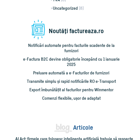
Uncategorized
(8)
Noutăţi factureaza.ro
Notificări automate pentru facturile scadente de la
furnizori
e-Factura B2C devine obligatorie începând cu 1 ianuarie
2025
Preluare automată a e-Facturilor de furnizori
Transmite simplu și rapid notificările RO e-Transport
Export îmbunătățit al facturilor pentru Winmentor
Comenzi flexibile, ușor de adaptat
Articole
AI Act: firmele care folosesc inteligența artificială trebuie să respecte