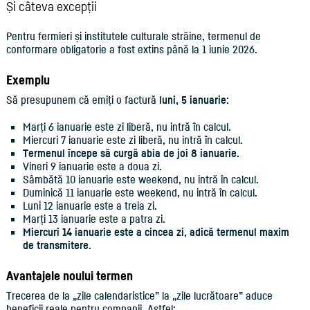
Și câteva excepții
Pentru fermieri și institutele culturale străine, termenul de
conformare obligatorie a fost extins până la 1 iunie 2026.
Exemplu
Să presupunem că emiți o factură
luni, 5 ianuarie
:
Marți 6 ianuarie este zi liberă, nu intră în calcul.
Miercuri 7 ianuarie este zi liberă, nu intră în calcul.
Termenul începe să curgă abia de joi 8 ianuarie.
Vineri 9 ianuarie este a doua zi.
Sâmbătă 10 ianuarie este weekend, nu intră în calcul.
Duminică 11 ianuarie este weekend, nu intră în calcul.
Luni 12 ianuarie este a treia zi.
Marți 13 ianuarie este a patra zi.
Miercuri 14 ianuarie este a cincea zi, adică termenul maxim
de transmitere
.
Avantajele noului termen
Trecerea de la „zile calendaristice” la „zile lucrătoare” aduce
beneficii reale pentru companii. Astfel: