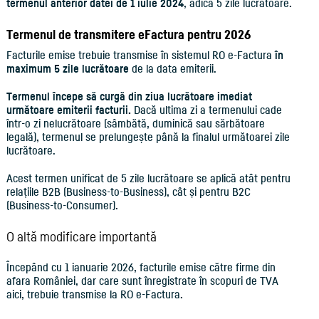
termenul anterior datei de 1 iulie 2024
, adică 5 zile lucrătoare.
Termenul de transmitere eFactura pentru 2026
Facturile emise trebuie transmise în sistemul RO e-Factura
în
maximum 5 zile lucrătoare
de la data emiterii.
Termenul începe să curgă din ziua lucrătoare imediat
următoare emiterii facturii.
Dacă ultima zi a termenului cade
într-o zi nelucrătoare (sâmbătă, duminică sau sărbătoare
legală), termenul se prelungește până la finalul următoarei zile
lucrătoare.
Acest termen unificat de 5 zile lucrătoare se aplică atât pentru
relațiile B2B (Business-to-Business), cât și pentru B2C
(Business-to-Consumer).
O altă modificare importantă
Începând cu 1 ianuarie 2026, facturile emise către firme din
afara României, dar care sunt înregistrate în scopuri de TVA
aici, trebuie transmise la RO e-Factura.