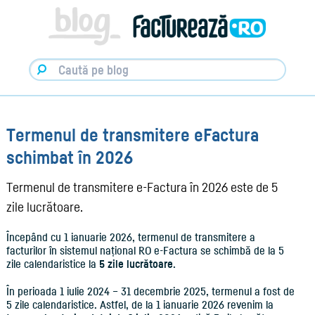
Facturare,
e-
Factura
&
Info
pentru
Antreprenori
|
Blog
Factureaza.ro
Termenul de transmitere eFactura
schimbat în 2026
Termenul de transmitere e-Factura în 2026 este de 5
zile lucrătoare.
Începând cu 1 ianuarie 2026, termenul de transmitere a
facturilor în sistemul național RO e-Factura se schimbă de la 5
zile calendaristice la
5 zile lucrătoare
.
În perioada 1 iulie 2024 – 31 decembrie 2025, termenul a fost de
5 zile calendaristice. Astfel, de la 1 ianuarie 2026 revenim la