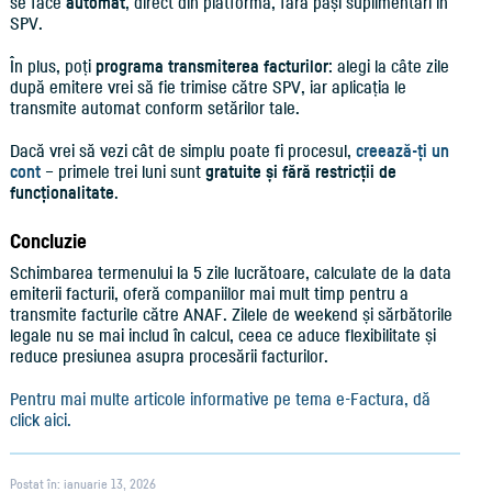
se face
automat
, direct din platformă, fără pași suplimentari în
SPV.
În plus, poți
programa transmiterea facturilor
: alegi la câte zile
după emitere vrei să fie trimise către SPV, iar aplicația le
transmite automat conform setărilor tale.
Dacă vrei să vezi cât de simplu poate fi procesul,
creează-ți un
cont
– primele trei luni sunt
gratuite și fără restricții de
funcționalitate
.
Concluzie
Schimbarea termenului la 5 zile lucrătoare, calculate de la data
emiterii facturii, oferă companiilor mai mult timp pentru a
transmite facturile către ANAF. Zilele de weekend și sărbătorile
legale nu se mai includ în calcul, ceea ce aduce flexibilitate și
reduce presiunea asupra procesării facturilor.
Pentru mai multe articole informative pe tema e-Factura, dă
click aici.
Postat în: ianuarie 13, 2026