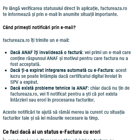
Pe lângă verificarea statusului direct în aplicație, factureaza.ro
te informează și prin e-mail în anumite situații importante.
Când primești notificări prin e-mail?
factureaza.ro îți trimite un e-mail:
Dacă ANAF îți invalidează o factură
: vei primi un e-mail care
conține răspunsul ANAF și motivul pentru care factura nu a
fost acceptată.
Dacă ți-a expirat integrarea automată cu e-Factura
: acest
lucru se poate întâmpla dacă certificatul digital înrolat în
SPV a expirat.
Dacă există probleme tehnice la ANAF
: chiar dacă nu țin de
factureaza.ro, vei fi notificat pentru a ști că pot exista
întârzieri sau erori în procesarea facturilor.
Aceste notificări te ajută să rămâi mereu la curent cu situația
facturilor tale și să iei măsurile necesare la timp.
Ce faci dacă ai un status e-Factura cu erori