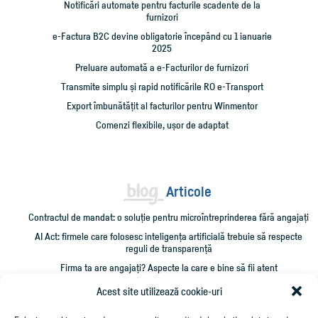
Notificări automate pentru facturile scadente de la
furnizori
e-Factura B2C devine obligatorie începând cu 1 ianuarie
2025
Preluare automată a e-Facturilor de furnizori
Transmite simplu și rapid notificările RO e-Transport
Export îmbunătățit al facturilor pentru Winmentor
Comenzi flexibile, ușor de adaptat
Articole
Contractul de mandat: o soluție pentru microîntreprinderea fără angajați
AI Act: firmele care folosesc inteligența artificială trebuie să respecte
reguli de transparență
Firma ta are angajați? Aspecte la care e bine să fii atent
Administrarea unei firme mici: 10 verificări care îți pot salva timp și bani
Acest site utilizează cookie-uri
Cum împrumut firma cu bani și cum îmi recuperez creditarea?