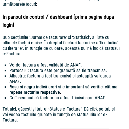
următoarele locuri:
În panoul de control / dashboard (prima pagină după
login)
Sub secțiunile ‘Jurnal de facturare’ și ‘Statistici’, ai liste cu
ultimele facturi emise. În dreptul fiecărei facturi se află o bulină
cu litera ‘e’. În funcție de culoare, această bulină indică statusul
e-Factura:
Verde: factura a fost validată de ANAF.
Portocaliu: factura este programată să fie transmisă.
Albastru: factura a fost transmisă și așteaptă validarea
ANAF.
Roșu și negru indică erori și e important să verifici cât mai
repede facturile respective.
Gri înseamnă că factura nu a fost trimisă spre ANAF.
Tot aici, găsești și tab-ul ‘Status e-Factura’. Dă click pe tab și
vei vedea facturile grupate în funcție de statusurile lor e-
Factura.