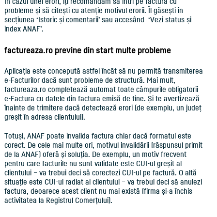
În cazul unei erori, îți recomandăm să intri pe factura cu
probleme și să citești cu atenție motivul erorii. Îl găsești în
secțiunea ‘Istoric și comentarii’ sau accesând ‘Vezi status și
index ANAF’.
factureaza.ro previne din start multe probleme
Aplicația este concepută astfel încât să nu permită transmiterea
e-Facturilor dacă sunt probleme de structură. Mai mult,
factureaza.ro completează automat toate câmpurile obligatorii
e-Factura cu datele din factura emisă de tine. Și te avertizează
înainte de trimitere dacă detectează erori (de exemplu, un județ
greșit în adresa clientului).
Totuși, ANAF poate invalida factura chiar dacă formatul este
corect. De cele mai multe ori, motivul invalidării (răspunsul primit
de la ANAF) oferă și soluția. De exemplu, un motiv frecvent
pentru care facturile nu sunt validate este CUI-ul greșit al
clientului – va trebui deci să corectezi CUI-ul pe factură. O altă
situație este CUI-ul radiat al clientului – va trebui deci să anulezi
factura, deoarece acest client nu mai există (firma și-a închis
activitatea la Registrul Comerțului).