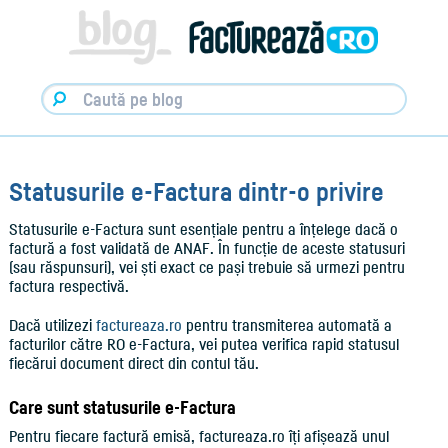
Facturare,
e-
Factura
&
Info
pentru
Antreprenori
|
Blog
Factureaza.ro
Statusurile e-Factura dintr-o privire
Statusurile e-Factura sunt esențiale pentru a înțelege dacă o
factură a fost validată de ANAF. În funcție de aceste statusuri
(sau răspunsuri), vei ști exact ce pași trebuie să urmezi pentru
factura respectivă.
Dacă utilizezi
factureaza.ro
pentru transmiterea automată a
facturilor către RO e-Factura, vei putea verifica rapid statusul
fiecărui document direct din contul tău.
Care sunt statusurile e-Factura
Pentru fiecare factură emisă, factureaza.ro îți afișează unul