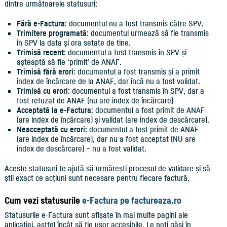
dintre următoarele statusuri:
Fără e-Factura
: documentul nu a fost transmis către SPV.
Trimitere programată
: documentul urmează să fie transmis
în SPV la data și ora setate de tine.
Trimisă recent
: documentul a fost transmis în SPV și
așteaptă să fie ‘primit’ de ANAF.
Trimisă fără erori
: documentul a fost transmis și a primit
index de încărcare de la ANAF, dar încă nu a fost validat.
Trimisă cu erori
: documentul a fost transmis în SPV, dar a
fost refuzat de ANAF (nu are index de încărcare)
Acceptată la e-Factura
: documentul a fost primit de ANAF
(are index de încărcare) și validat (are index de descărcare).
Neacceptată cu erori:
documentul a fost primit de ANAF
(are index de încărcare), dar nu a fost acceptat (NU are
index de descărcare) – nu a fost validat.
Aceste statusuri te ajută să urmărești procesul de validare și să
știi exact ce acțiuni sunt necesare pentru fiecare factură.
Cum vezi statusurile
e-Factura pe factureaza.ro
Statusurile e-Factura sunt afișate în mai multe pagini ale
aplicației, astfel încât să fie ușor accesibile. Le poți găsi în