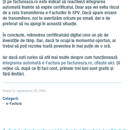
Și pe factureaza.ro este indicat să reactivezi integrarea
automată înainte să expire certificatul. Doar așa vei evita riscul
de a rata transmiterea e-Facturilor în SPV. Dacă apare eroare
de transmitere, noi te avertizăm oricum pe email, dar e de
preferat să nu ajungi în această situație.
În concluzie, reînnoirea certificatului digital cere un pic de
investiție de timp. Dar, dacă te ocupi la momentul oportun, ar
trebui să poți rezolva toată povestea în mai puțin de o oră.
Iar dacă ești curios să afli mai multe despre cum funcționează
integrarea automată e-Factura pe factureaza.ro, citește aici
. Și
reține că, după ce îți faci cont, primele trei luni sunt gratis și
fără limitări.
Postat în: septembrie 20, 2024
Categorii:
e-Factura