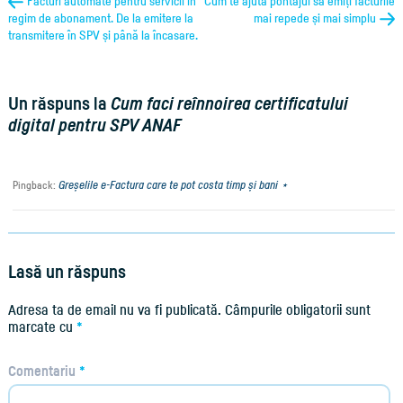
Facturi automate pentru servicii în
Cum te ajută pontajul să emiți facturile
regim de abonament. De la emitere la
mai repede și mai simplu
transmitere în SPV și până la încasare.
Un răspuns la
Cum faci reînnoirea certificatului
digital pentru SPV ANAF
Greșelile e-Factura care te pot costa timp și bani ⋆
Pingback:
Lasă un răspuns
Adresa ta de email nu va fi publicată.
Câmpurile obligatorii sunt
marcate cu
*
Comentariu
*