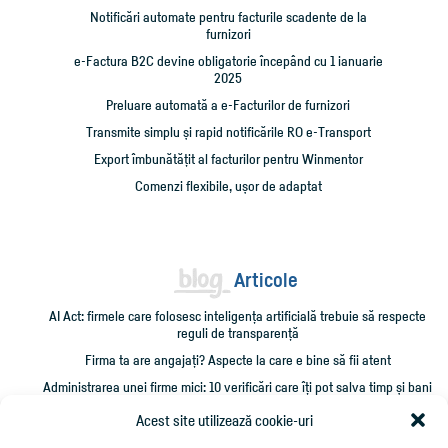
Notificări automate pentru facturile scadente de la
furnizori
e-Factura B2C devine obligatorie începând cu 1 ianuarie
2025
Preluare automată a e-Facturilor de furnizori
Transmite simplu și rapid notificările RO e-Transport
Export îmbunătățit al facturilor pentru Winmentor
Comenzi flexibile, ușor de adaptat
Articole
AI Act: firmele care folosesc inteligența artificială trebuie să respecte
reguli de transparență
Firma ta are angajați? Aspecte la care e bine să fii atent
Administrarea unei firme mici: 10 verificări care îți pot salva timp și bani
Cum împrumut firma cu bani și cum îmi recuperez creditarea?
Acest site utilizează cookie-uri
Cheltuieli personale pe firmă? Ce trebuie să știi