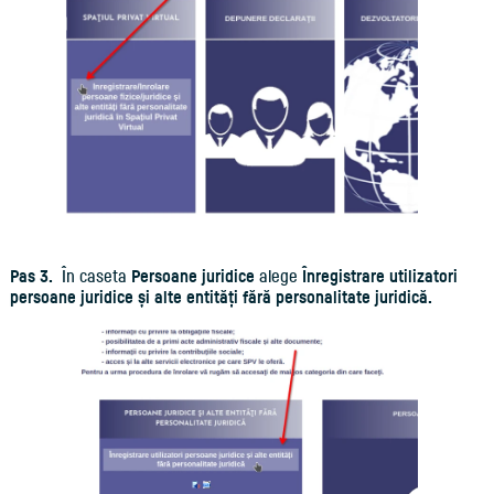
Pas 3.
În caseta
Persoane juridice
alege
Înregistrare utilizatori
persoane juridice și alte entități fără personalitate juridică.