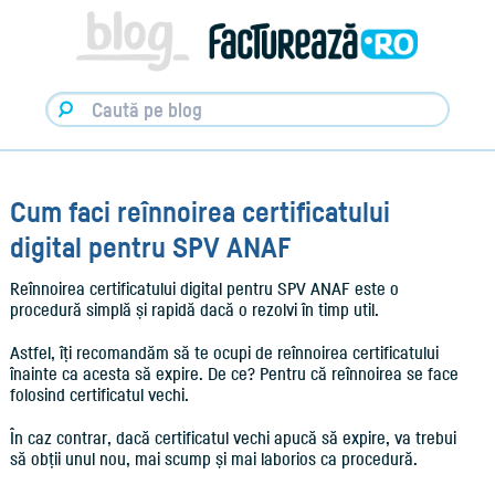
Facturare,
e-
Factura
&
Info
pentru
Antreprenori
|
Blog
Factureaza.ro
Cum faci reînnoirea certificatului
digital pentru SPV ANAF
Reînnoirea certificatului digital pentru SPV ANAF este o
procedură simplă și rapidă dacă o rezolvi în timp util.
Astfel, îți recomandăm să te ocupi de reînnoirea certificatului
înainte ca acesta să expire. De ce? Pentru că reînnoirea se face
folosind certificatul vechi.
În caz contrar, dacă certificatul vechi apucă să expire, va trebui
să obții unul nou, mai scump și mai laborios ca procedură.