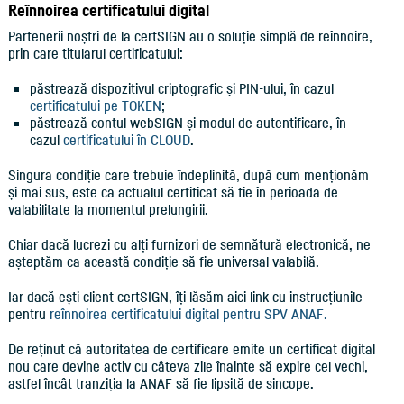
Reînnoirea certificatului digital
Partenerii noștri de la certSIGN au o soluție simplă de reînnoire,
prin care titularul certificatului:
păstrează dispozitivul criptografic și PIN-ului, în cazul
certificatului pe TOKEN
;
păstrează contul webSIGN și modul de autentificare, în
cazul
certificatului în CLOUD
.
Singura condiție care trebuie îndeplinită, după cum menționăm
și mai sus, este ca actualul certificat să fie în perioada de
valabilitate la momentul prelungirii.
Chiar dacă lucrezi cu alți furnizori de semnătură electronică, ne
așteptăm ca această condiție să fie universal valabilă.
Iar dacă ești client certSIGN, îți lăsăm aici link cu instrucțiunile
pentru
reînnoirea certificatului digital pentru SPV ANAF.
De reținut că autoritatea de certificare emite un certificat digital
nou care devine activ cu câteva zile înainte să expire cel vechi,
astfel încât tranziția la ANAF să fie lipsită de sincope.