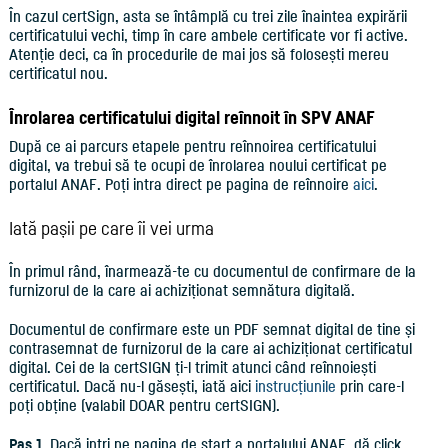
În cazul certSign, asta se întâmplă cu trei zile înaintea expirării
certificatului vechi, timp în care ambele certificate vor fi active.
Atenție deci, ca în procedurile de mai jos să folosești mereu
certificatul nou.
Înrolarea certificatului digital reînnoit în SPV ANAF
După ce ai parcurs etapele pentru reînnoirea certificatului
digital, va trebui să te ocupi de înrolarea noului certificat pe
portalul ANAF. Poți intra direct pe pagina de reînnoire
aici
.
Iată pașii pe care îi vei urma
În primul rând, înarmează-te cu documentul de confirmare de la
furnizorul de la care ai achiziționat semnătura digitală.
Documentul de confirmare este un PDF semnat digital de tine și
contrasemnat de furnizorul de la care ai achiziționat certificatul
digital. Cei de la certSIGN ți-l trimit atunci când reînnoiești
certificatul. Dacă nu-l găsești, iată aici
instrucțiunile
prin care-l
poți obține (valabil DOAR pentru certSIGN).
Pas 1.
Dacă intri pe pagina de start a portalului ANAF, dă click