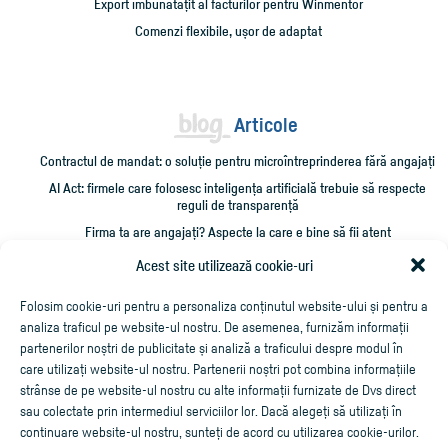
Export îmbunătățit al facturilor pentru Winmentor
Comenzi flexibile, ușor de adaptat
Articole
Contractul de mandat: o soluție pentru microîntreprinderea fără angajați
AI Act: firmele care folosesc inteligența artificială trebuie să respecte
reguli de transparență
Firma ta are angajați? Aspecte la care e bine să fii atent
Administrarea unei firme mici: 10 verificări care îți pot salva timp și bani
Acest site utilizează cookie-uri
Cum împrumut firma cu bani și cum îmi recuperez creditarea?
Folosim cookie-uri pentru a personaliza conținutul website-ului și pentru a
analiza traficul pe website-ul nostru. De asemenea, furnizăm informații
partenerilor noștri de publicitate și analiză a traficului despre modul în
care utilizați website-ul nostru. Partenerii noștri pot combina informațiile
strânse de pe website-ul nostru cu alte informații furnizate de Dvs direct
sau colectate prin intermediul serviciilor lor. Dacă alegeți să utilizați în
continuare website-ul nostru, sunteți de acord cu utilizarea cookie-urilor.