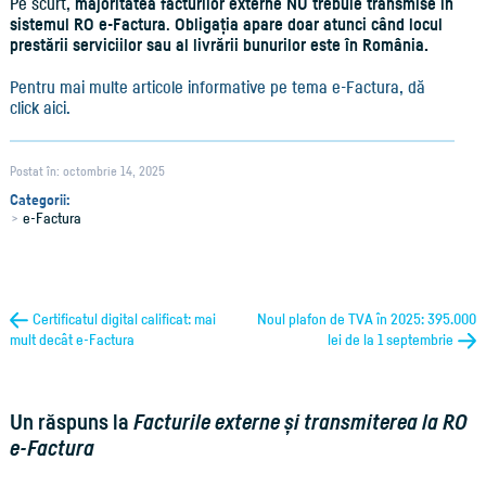
Pe scurt,
majoritatea facturilor externe NU trebuie transmise în
sistemul RO e-Factura
.
Obligația apare doar atunci când locul
prestării serviciilor sau al livrării bunurilor este în România.
Pentru mai multe articole informative pe tema e-Factura, dă
click aici.
Postat în: octombrie 14, 2025
Categorii:
e-Factura
Certificatul digital calificat: mai
Noul plafon de TVA în 2025: 395.000
mult decât e-Factura
lei de la 1 septembrie
Un răspuns la
Facturile externe și transmiterea la RO
e-Factura