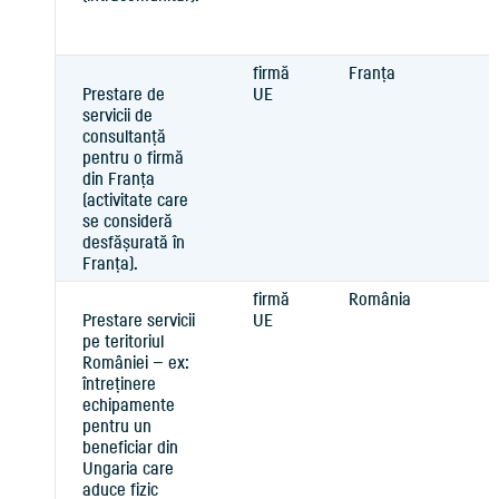
firmă
Franța
Prestare de
UE
servicii de
consultanță
pentru o firmă
din Franța
(activitate care
se consideră
desfășurată în
Franța).
firmă
România
Prestare servicii
UE
pe teritoriul
României — ex:
întreținere
echipamente
pentru un
beneficiar din
Ungaria care
aduce fizic