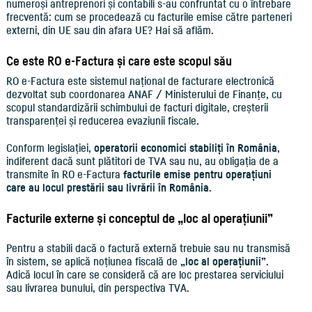
numeroși antreprenori și contabili s-au confruntat cu o întrebare
frecventă: cum se procedează cu facturile emise către parteneri
externi, din UE sau din afara UE? Hai să aflăm.
Ce este RO e-Factura și care este scopul său
RO e-Factura este sistemul național de facturare electronică
dezvoltat sub coordonarea ANAF / Ministerului de Finanțe, cu
scopul standardizării schimbului de facturi digitale, creșterii
transparenței și reducerea evaziunii fiscale.
Conform legislației,
operatorii economici stabiliți în România
,
indiferent dacă sunt plătitori de TVA sau nu, au obligația de a
transmite în RO e-Factura
facturile emise pentru operațiuni
care au locul prestării sau livrării în România
.
Facturile externe și conceptul de „loc al operațiunii”
Pentru a stabili dacă o factură externă trebuie sau nu transmisă
în sistem, se aplică noțiunea fiscală de
„loc al operațiunii”
.
Adică locul în care se consideră că are loc prestarea serviciului
sau livrarea bunului, din perspectiva TVA.