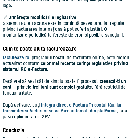
lege.
✅
Urmărește modificările legislative
Sistemul RO e-Factura este în continuă dezvoltare, iar regulile
privind facturarea internațională pot suferi ajustări. O
monitorizare periodică te ferește de erori și posibile sancțiuni.
Cum te poate ajuta factureaza.ro
factureaza.ro
, programul nostru de facturare online, este mereu
actualizat conform
celor mai recente cerințe legislative privind
sistemul RO e-Factura
.
Dacă vrei să vezi cât de simplu poate fi procesul,
creează-ți un
cont
— primele
trei luni sunt complet gratuite
, fără restricții de
funcționalitate.
După activare, poți
integra direct e-Factura în contul tău
, iar
transmiterea facturilor se va face automat, din platformă
, fără
pași suplimentari în SPV.
Concluzie