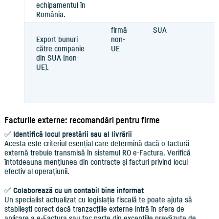
echipamentul în
România.
firmă
SUA
Export bunuri
non-
către companie
UE
din SUA (non-
UE).
Facturile externe: recomandări pentru firme
✅
Identifică locul prestării sau al livrării
Acesta este criteriul esențial care determină dacă o factură
externă trebuie transmisă în sistemul RO e-Factura. Verifică
întotdeauna mențiunea din contracte și facturi privind locul
efectiv al operațiunii.
✅
Colaborează cu un contabil bine informat
Un specialist actualizat cu legislația fiscală te poate ajuta să
stabilești corect dacă tranzacțiile externe intră în sfera de
aplicare a e-Factura sau fac parte din excepțiile prevăzute de