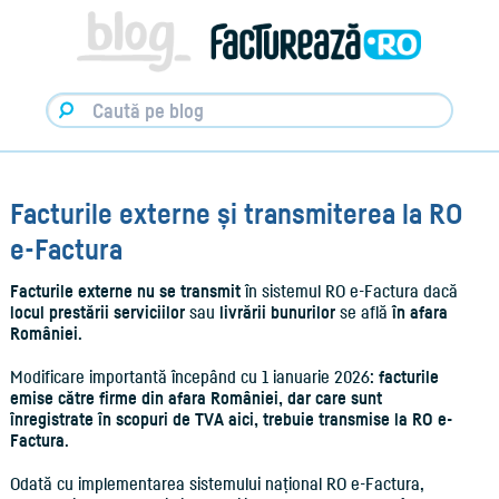
Facturare,
e-
Factura
&
Info
pentru
Antreprenori
|
Blog
Factureaza.ro
Facturile externe și transmiterea la RO
e-Factura
Facturile externe
nu se transmit
în sistemul RO e-Factura dacă
locul prestării serviciilor
sau
livrării bunurilor
se află
în afara
României
.
Modificare importantă începând cu 1 ianuarie 2026:
facturile
emise către firme din afara României, dar care sunt
înregistrate în scopuri de TVA aici, trebuie transmise la RO e-
Factura
.
Odată cu implementarea sistemului național RO e-Factura,