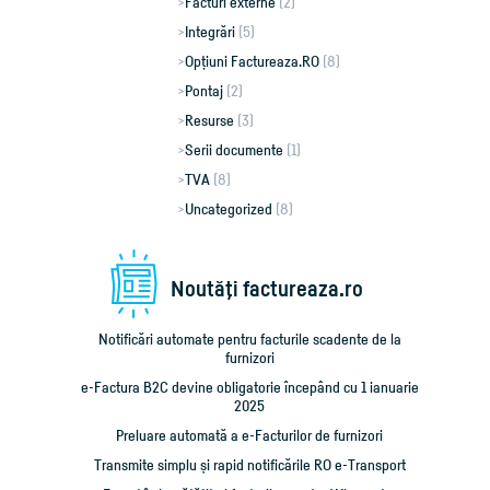
Facturi externe
(2)
Integrări
(5)
Opțiuni Factureaza.RO
(8)
Pontaj
(2)
Resurse
(3)
Serii documente
(1)
TVA
(8)
Uncategorized
(8)
Noutăţi factureaza.ro
Notificări automate pentru facturile scadente de la
furnizori
e-Factura B2C devine obligatorie începând cu 1 ianuarie
2025
Preluare automată a e-Facturilor de furnizori
Transmite simplu și rapid notificările RO e-Transport