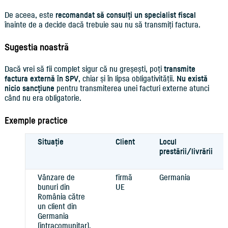
De aceea, este
recomandat să consulți un specialist fiscal
înainte de a decide dacă trebuie sau nu să transmiți factura.
Sugestia noastră
Dacă vrei să fii complet sigur că nu greșești, poți
transmite
factura externă în SPV
, chiar și în lipsa obligativității.
Nu există
nicio sancțiune
pentru transmiterea unei facturi externe atunci
când nu era obligatorie.
Exemple practice
Situație
Client
Locul
prestării/livrării
Vânzare de
firmă
Germania
bunuri din
UE
România către
un client din
Germania
(intracomunitar).