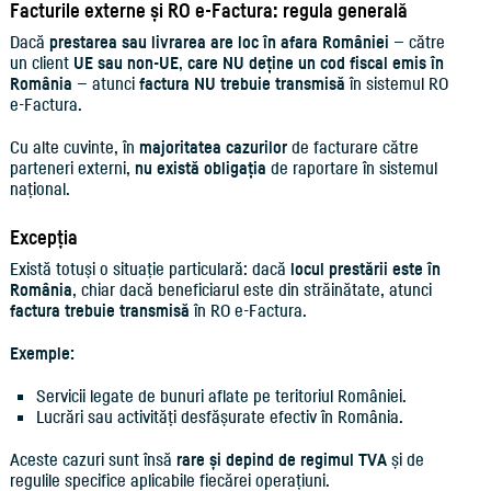
Facturile externe și RO e-Factura: regula generală
Dacă
prestarea sau livrarea are loc în afara României
— către
un client
UE sau non-UE
,
care NU deține un cod fiscal emis în
România
— atunci
factura NU trebuie transmisă
în sistemul RO
e-Factura.
Cu alte cuvinte, în
majoritatea cazurilor
de facturare către
parteneri externi,
nu există obligația
de raportare în sistemul
național.
Excepția
Există totuși o situație particulară: dacă
locul prestării este în
România
, chiar dacă beneficiarul este din străinătate, atunci
factura trebuie transmisă
în RO e-Factura.
Exemple:
Servicii legate de bunuri aflate pe teritoriul României.
Lucrări sau activități desfășurate efectiv în România.
Aceste cazuri sunt însă
rare și depind de regimul TVA
și de
regulile specifice aplicabile fiecărei operațiuni.