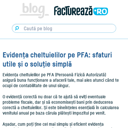
Facturare,
e-
Factura
&
Info
pentru
Antreprenori
|
Blog
Factureaza.ro
Evidența cheltuielilor pe PFA: sfaturi
utile și o soluție simplă
Evidența cheltuielilor pe PFA (Persoană Fizică Autorizată)
asigură buna funcționare a afacerii tale, mai ales atunci când te
ocupi de contabilitate de unul singur.
O evidență corectă nu doar că te ajută să eviți eventuale
probleme fiscale, dar și să economisești bani prin deducerea
corectă a cheltuielilor. Și este bineînțeles esențială în calcularea
venitului anual pe baza căruia plătești impozitul pe venit.
Așadar, cum poți ține cel mai simplu și eficient evidența