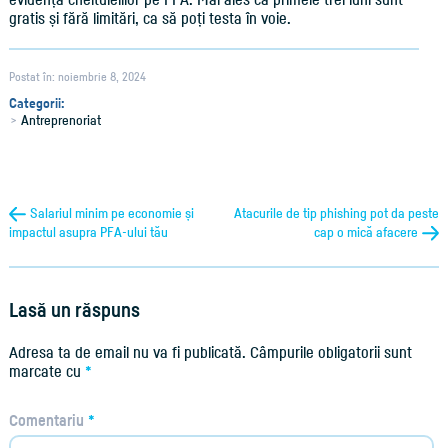
gratis și fără limitări, ca să poți testa în voie.
Postat în: noiembrie 8, 2024
Categorii:
Antreprenoriat
Salariul minim pe economie și
Atacurile de tip phishing pot da peste
impactul asupra PFA-ului tău
cap o mică afacere
Lasă un răspuns
Adresa ta de email nu va fi publicată.
Câmpurile obligatorii sunt
marcate cu
*
Comentariu
*