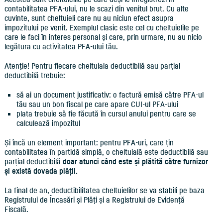
contabilitatea PFA-ului, nu le scazi din venitul brut. Cu alte
cuvinte, sunt cheltuieli care nu au niciun efect asupra
impozitului pe venit. Exemplul clasic este cel cu cheltuielile pe
care le faci în interes personal și care, prin urmare, nu au nicio
legătura cu activitatea PFA-ului tău.
Atenție! Pentru fiecare cheltuiala deductibilă sau parțial
deductibilă trebuie:
să ai un document justificativ: o factură emisă către PFA-ul
tău sau un bon fiscal pe care apare CUI-ul PFA-ului
plata trebuie să fie făcută în cursul anului pentru care se
calculează impozitul
Și încă un element important: pentru PFA-uri, care țin
contabilitatea în partidă simplă, o cheltuială este deductibilă sau
parțial deductibilă
doar atunci când este și plătită către furnizor
și există dovada plății.
La final de an, deductibilitatea cheltuielilor se va stabili pe baza
Registrului de Încasări și Plăți și a Registrului de Evidență
Fiscală.