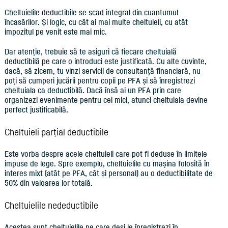
Cheltuielile deductibile se scad integral din cuantumul
încasărilor. Și logic, cu cât ai mai multe cheltuieli, cu atât
impozitul pe venit este mai mic.
Dar atenție, trebuie să te asiguri că fiecare cheltuială
deductibilă pe care o introduci este justificată. Cu alte cuvinte,
dacă, să zicem, tu vinzi servicii de consultanță financiară, nu
poți să cumperi jucării pentru copii pe PFA și să înregistrezi
cheltuiala ca deductibilă. Dacă însă ai un PFA prin care
organizezi evenimente pentru cei mici, atunci cheltuiala devine
perfect justificabilă.
Cheltuieli parțial deductibile
Este vorba despre acele cheltuieli care pot fi deduse în limitele
impuse de lege. Spre exemplu, cheltuielile cu mașina folosită în
interes mixt (atât pe PFA, cât și personal) au o deductibilitate de
50% din valoarea lor totală.
Cheltuielile nedeductibile
Acestea sunt cheltuielile pe care deși le înregistrezi în