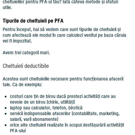
cheltuielilor pentru PFA-ul tău? Iată câteva metode și sfaturi
utile.
Tipurile de cheltuieli pe PFA
Pentru început, hai să vedem care sunt tipurile de cheltuieli și
cum afectează ele modul în care calculezi venitul pe baza căruia
vei fi impozitat.
Avem trei categorii mari.
Cheltuieli deductibile
Acestea sunt cheltuielile necesare pentru funcționarea afacerii
tale. Ca de exemplu:
costuri care țin de birou dacă prestezi activități care au
nevoie de un birou (chirie, utilități)
laptop sau calculator, telefon, birotică
servicii indispensabile afacerilor (contabilitate, marketing,
salarii, varii abonamente)
orice alte cheltuieli realizate în scopul desfășurării activității
PFA-ului