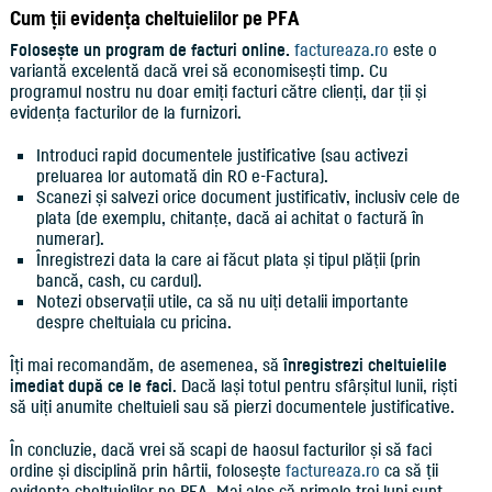
Cum ții evidența cheltuielilor pe PFA
Folosește un program de facturi online.
factureaza.ro
este o
variantă excelentă dacă vrei să economisești timp. Cu
programul nostru nu doar emiți facturi către clienți, dar ții și
evidența facturilor de la furnizori.
Introduci rapid documentele justificative (sau activezi
preluarea lor automată din RO e-Factura).
Scanezi și salvezi orice document justificativ, inclusiv cele de
plata (de exemplu, chitanțe, dacă ai achitat o factură în
numerar).
Înregistrezi data la care ai făcut plata și tipul plății (prin
bancă, cash, cu cardul).
Notezi observații utile, ca să nu uiți detalii importante
despre cheltuiala cu pricina.
Îți mai recomandăm, de asemenea, să
înregistrezi cheltuielile
imediat după ce le faci
. Dacă lași totul pentru sfârșitul lunii, riști
să uiți anumite cheltuieli sau să pierzi documentele justificative.
În concluzie, dacă vrei să scapi de haosul facturilor și să faci
ordine și disciplină prin hârtii, folosește
factureaza.ro
ca să ții
evidența cheltuielilor pe PFA. Mai ales că primele trei luni sunt