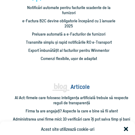
Notificări automate pentru facturile scadente de la
furnizori
e-Factura B2C devine obligatorie începând cu 1 ianuarie
2025
Preluare automată a e-Facturilor de furnizori
Transmite simplu și rapid notificările RO e-Transport
Export îmbunătățit al facturilor pentru Winmentor
Comenzi flexibile, ușor de adaptat
Articole
AI Act: firmele care folosesc inteligența artificială trebuie să respecte
reguli de transparență
Firma ta are angajați? Aspecte la care e bine să fii atent
Administrarea unei firme mici: 10 verificări care îți pot salva timp și bani
Cum împrumut firma cu bani și cum îmi recuperez creditarea?
Acest site utilizează cookie-uri