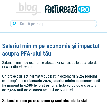
Facturare,
e-
Factura
&
Info
pentru
Antreprenori
|
Blog
Factureaza.ro
Salariul minim pe economie și impactul
asupra PFA-ului tău
Salariul minim pe economie afectează contribuțiile datorate de
PFA-ul tău către stat.
Un proiect de act normativ publicat în octombrie 2024 propune
ca, începând cu
1 ianuarie 2025, salariul minim pe economie să
fie majorat la 4.050 lei brut pe lună
. Este vorba de o creștere
de 9,46% față de valoarea actuală de 3.700 lei.
Salariul minim pe economie și contribuțiile la stat