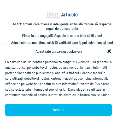
Articole
AI Act: firmele care folosesc inteligența artificială trebuie să respecte
reguli de transparență
Firma ta are angajați? Aspecte la care e bine să fii atent
Administrarea unei firme mici: 10 verificări care îți pot salva timp și bani
Cum împrumut firma cu bani și cum îmi recuperez creditarea?
Acest site utilizează cookie-uri
Cheltuieli personale pe firmă? Ce trebuie să știi
Folosim cookie-uri pentru a personaliza conținutul website-ului și pentru a
analiza traficul pe website-ul nostru. De asemenea, furnizăm informații
partenerilor noștri de publicitate și analiză a traficului despre modul în
care utilizați website-ul nostru. Partenerii noștri pot combina informațiile
strânse de pe website-ul nostru cu alte informații furnizate de Dvs direct
sau colectate prin intermediul serviciilor lor. Dacă alegeți să utilizați în
continuare website-ul nostru, sunteți de acord cu utilizarea cookie-urilor.
Accept
Aplicaţie de facturare online