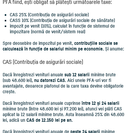
PFA fiind, ești obligat să plătești următoarele taxe:
CAS 25% (Contribuția de asigurări sociale)
CASS 10% (Contribuția de asigurări sociale de sănătate)
impozit pe venit (10%), calculat în funcție de sistemul de
impozitare (normă de venit/sistem real)
Spre deosebire de impozitul pe venit,
contribuțiile sociale se
calculează în funcție de salariul minim pe economie.
Și anume:
CAS (Contribuția de asigurări sociale)
Dacă înregistrezi venituri anuale
sub 12 salarii
minime brute
(sub 48.600 lei),
nu datorezi CAS.
Aici unele PFA-uri vor fi
avantajate, deoarece plafonul de la care taxa devine obligatorie
crește.
Dacă înregistrezi venituri anuale cuprinse
între 12 și 24 salarii
minime brute (între 48.600 lei și 97.200 lei), atunci vei plăti CAS
aplicat la 12 salarii minime brute. Asta înseamnă 25% din 48.600
lei, adică un
CAS de 12.150 lei pe an.
Dacă înregistrezi venituri anuale de
peste 24 salarii
minime