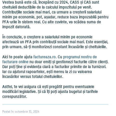
Vestea bună este că, începând cu 2024, CASS și CAS sunt
cheltuieli deductibile de la calculul impozitului pe venit.
Contribuțiile sociale mai mari, ca urmare a creșterii salariului
minim pe economie, pot, așadar, reduce baza impozabilă pentru
PFA-urile în sistem real. Cu alte cuvinte, va scădea suma de
impozit datorată.
În concluzie, o creștere a salariului minim pe economie
afectează un PFA prin contribuții sociale mai mari. Este esențial,
prin urmare, să-ți monitorizezi constant încasările și cheltuielile.
Aici te poate ajuta
factureaza.ro.
Cu
programul nostru de
facturare online
nu doar emiți și gestionezi facturile către clienți.
Dar poți ține și evidența clară a facturilor primite de la furnizori.
Iar cu ajutorul rapoartelor, ești mereu la zi cu valoarea
încasărilor versus totalul cheltuielilor.
Astfel, te vei asigura că ești pregătit pentru eventualele
modificări legislative. Și că îți poți ajusta bugetul și tarifele
corespunzător.
Postat în: octombrie 31, 2024