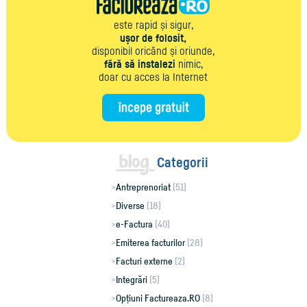
este rapid și sigur,
ușor de folosit,
disponibil oricând și oriunde,
fără să instalezi
nimic,
doar cu acces la Internet
Categorii
Antreprenoriat
(51)
Diverse
(18)
e-Factura
(40)
Emiterea facturilor
(28)
Facturi externe
(2)
Integrări
(5)
Opțiuni Factureaza.RO
(8)