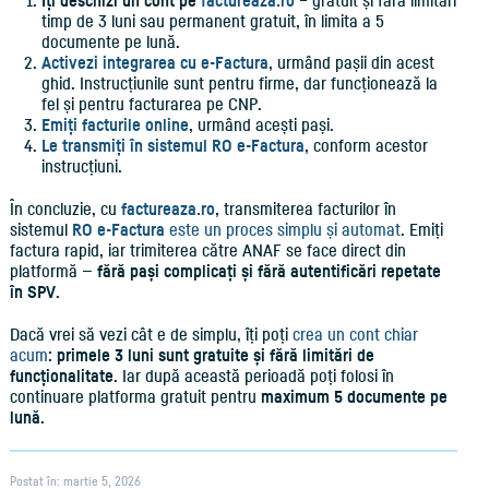
timp de 3 luni sau permanent gratuit, în limita a 5
documente pe lună.
Activezi integrarea cu e-Factura
, urmând pașii din acest
ghid. Instrucțiunile sunt pentru firme, dar funcționează la
fel și pentru facturarea pe CNP.
Emiți facturile online
, urmând acești pași.
Le transmiți în sistemul RO e-Factura
, conform acestor
instrucțiuni.
În concluzie, cu
factureaza.ro
, transmiterea facturilor în
sistemul
RO e-Factura
este un proces simplu și automat
. Emiți
factura rapid, iar trimiterea către ANAF se face direct din
platformă —
fără pași complicați și fără autentificări repetate
în SPV
.
Dacă vrei să vezi cât e de simplu, îți poți
crea un cont chiar
acum
:
primele 3 luni sunt gratuite și fără limitări de
funcționalitate
. Iar după această perioadă poți folosi în
continuare platforma gratuit pentru
maximum 5 documente pe
lună
.
Postat în: martie 5, 2026