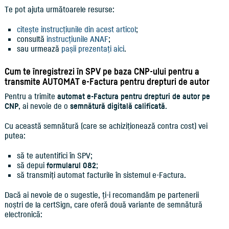
Te pot ajuta următoarele resurse:
citește instrucțiunile din acest articol
;
consultă
instrucțiunile ANAF
;
sau urmează
pașii prezentați aici
.
Cum te înregistrezi în SPV pe baza CNP-ului pentru a
transmite AUTOMAT e-Factura pentru drepturi de autor
Pentru a trimite
automat e-Factura pentru drepturi de autor pe
CNP
, ai nevoie de o
semnătură digitală calificată
.
Cu această semnătură (care se achiziționează contra cost) vei
putea:
să te autentifici în SPV;
să depui
formularul 082
;
să transmiți automat facturile în sistemul e-Factura.
Dacă ai nevoie de o sugestie, ți-i recomandăm pe partenerii
noștri de la certSign, care oferă două variante de semnătură
electronică: