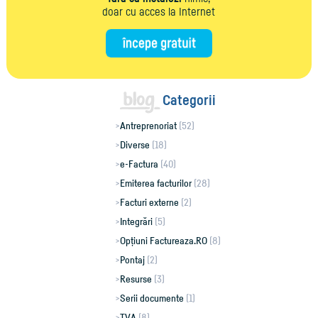
doar cu acces la Internet
Categorii
Antreprenoriat
(52)
Diverse
(18)
e-Factura
(40)
Emiterea facturilor
(28)
Facturi externe
(2)
Integrări
(5)
Opțiuni Factureaza.RO
(8)
Pontaj
(2)
Resurse
(3)
Serii documente
(1)
TVA
(8)