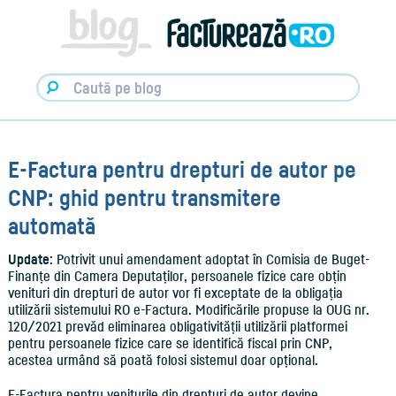
Facturare,
e-
Factura
&
Info
pentru
Antreprenori
|
Blog
Factureaza.ro
E-Factura pentru drepturi de autor pe
CNP: ghid pentru transmitere
automată
Update
: Potrivit unui amendament adoptat în Comisia de Buget-
Finanțe din Camera Deputaților, persoanele fizice care obțin
venituri din drepturi de autor vor fi exceptate de la obligația
utilizării sistemului RO e-Factura. Modificările propuse la OUG nr.
120/2021 prevăd eliminarea obligativității utilizării platformei
pentru persoanele fizice care se identifică fiscal prin CNP,
acestea urmând să poată folosi sistemul doar opțional.
E-Factura pentru veniturile din drepturi de autor devine