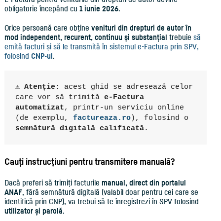
obligatorie începând cu
1 iunie 2026
.
Orice persoană care obține
venituri din drepturi de autor în
mod independent, recurent, continuu și substanțial
trebuie
să
emită facturi și să le transmită în sistemul e-Factura prin SPV,
folosind
CNP-ul
.
⚠️ 
Atenție:
 acest ghid se adresează celor 
care vor să trimită 
e-Factura 
automatizat
, printr-un serviciu online 
(de exemplu, 
factureaza.ro
), folosind o 
semnătură digitală calificată
.
Cauți instrucțiuni pentru transmitere manuală?
Dacă preferi să trimiți facturile
manual, direct din portalul
ANAF
, fără semnătură digitală (valabil doar pentru cei care se
identifică prin CNP), va trebui să te înregistrezi în SPV folosind
utilizator și parolă
.