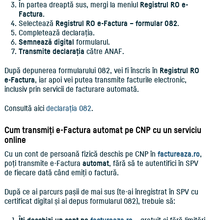
În partea dreaptă sus, mergi la meniul
Registrul RO e-
Factura
.
Selectează
Registrul RO e-Factura – formular 082
.
Completează declarația.
Semnează digital
formularul.
Transmite declarația
către ANAF.
După depunerea formularului 082, vei fi înscris în
Registrul RO
e-Factura
, iar apoi vei putea transmite facturile electronic,
inclusiv prin servicii de facturare automată.
Consultă aici
declarația 082
.
Cum transmiți e-Factura automat pe CNP cu un serviciu
online
Cu un cont de persoană fizică deschis pe CNP în
factureaza.ro
,
poți transmite e-Factura
automat
, fără să te autentifici în SPV
de fiecare dată când emiți o factură.
După ce ai parcurs pașii de mai sus (te-ai înregistrat în SPV cu
certificat digital și ai depus formularul 082), trebuie să:
Îți deschizi un cont pe
factureaza.ro
– gratuit și fără limitări