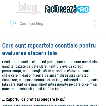
Facturare,
e-
Factura
&
Info
pentru
Antreprenori
|
Blog
Factureaza.ro
Care sunt rapoartele esențiale pentru
evaluarea afacerii tale
Gestionarea unei mici afaceri presupune luarea unor decizii bine
gândite, bazate pe date clare. Pentru a evalua corect
performanța, este esențial să te bazezi pe câteva rapoarte
cheie care îți dau o imagine de ansamblu asupra sănătății
financiare, comportamentului clienților și eficienței operaționale.
Iată care sunt cele mai importante rapoarte pe care orice mică
afacere ar trebui să le țină lună de lună.
1. Raportul de profit și pierdere (P&L)