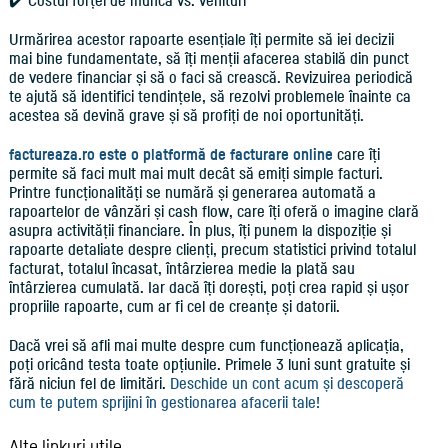
✔️ Costul forței de muncă vs. venituri
Urmărirea acestor rapoarte esențiale îți permite să iei decizii
mai bine fundamentate, să îți menții afacerea stabilă din punct
de vedere financiar și să o faci să crească. Revizuirea periodică
te ajută să identifici tendințele, să rezolvi problemele înainte ca
acestea să devină grave și să profiți de noi oportunități.
factureaza.ro este o platformă de facturare online
care îți
permite să faci mult mai mult decât să emiți simple facturi.
Printre funcționalități se numără și generarea automată a
rapoartelor de vânzări și cash flow, care îți oferă o imagine clară
asupra activității financiare. În plus, îți punem la dispoziție și
rapoarte detaliate despre clienți, precum statistici privind totalul
facturat, totalul încasat, întârzierea medie la plată sau
întârzierea cumulată. Iar dacă îți dorești, poți crea rapid și ușor
propriile rapoarte, cum ar fi cel de creanțe și datorii.
Dacă vrei să afli mai multe despre cum funcționează aplicația,
poți oricând testa toate opțiunile. Primele 3 luni sunt gratuite și
fără niciun fel de limitări.
Deschide un cont acum și descoperă
cum te putem sprijini în gestionarea afacerii tale!
Alte linkuri utile