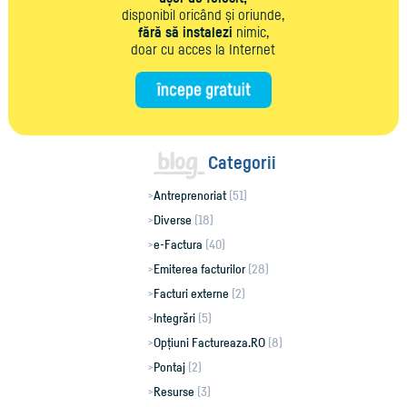
disponibil oricând și oriunde,
fără să instalezi
nimic,
doar cu acces la Internet
Categorii
Antreprenoriat
(51)
Diverse
(18)
e-Factura
(40)
Emiterea facturilor
(28)
Facturi externe
(2)
Integrări
(5)
Opțiuni Factureaza.RO
(8)
Pontaj
(2)
Resurse
(3)