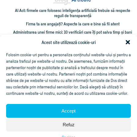
AI Act: firmele care folosesc inteligența artificială trebuie să respecte
reguli de transparență
Firma ta are angajați? Aspecte la care e bine să fii atent
Administrarea unei firme mici: 10 verificări care îți pot salva timp și bani
Cum împrumut firma cu bani și cum îmi recuperez creditarea?
Acest site utilizează cookie-uri
Cheltuieli personale pe firmă? Ce trebuie să știi
Folosim cookie-uri pentru a personaliza conținutul website-ului și pentru a
analiza traficul pe website-ul nostru. De asemenea, furnizăm informații
partenerilor noștri de publicitate și analiză a traficului despre modul în
care utilizați website-ul nostru. Partenerii noștri pot combina informațiile
strânse de pe website-ul nostru cu alte informații furnizate de Dvs direct
sau colectate prin intermediul serviciilor lor. Dacă alegeți să utilizați în
continuare website-ul nostru, sunteți de acord cu utilizarea cookie-urilor.
Accept
Aplicaţie de facturare online
Refuz
Copyright ©2020
Cubus Arts
, toate drepturile rezervate.