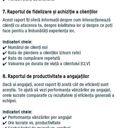
7. Raportul de fidelizare și achiziție a clienților
Acest raport îți oferă informații despre cum interacționează
clienții cu afacerea ta, despre loialitatea lor și despre ce poți
face pentru a îmbunătăți experiența lor.
Indicatori cheie:
✔️ Numărul de clienți noi
✔️ Rata de pierdere a clienților (churn rate)
✔️ Rata de cumpărare repetată
✔️ Valoarea pe durata de viață a clientului (CLV)
8. Raportul de productivitate a angajaților
Dacă ai angajați, acest raport îți arată cât de eficienți sunt
aceștia. Te ajută să vezi performanța vânzărilor pe angajat,
orele lucrate comparativ cu rezultatele și eficiența generală a
echipei.
Indicatori cheie:
✔️ Performanța vânzărilor per angajat
✔️ Ore lucrate vs. productivitate