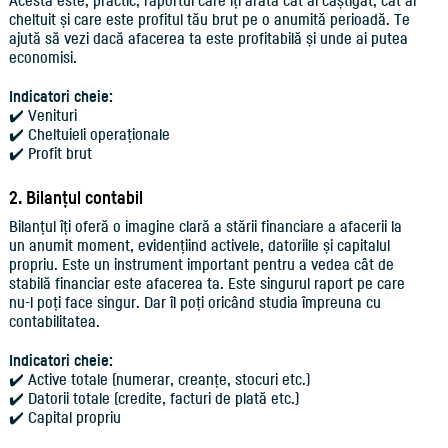
Acesta este, practic, raportul care îți arată cât ai câștigat, cât ai
cheltuit și care este profitul tău brut pe o anumită perioadă. Te
ajută să vezi dacă afacerea ta este profitabilă și unde ai putea
economisi.
Indicatori cheie:
✔️ Venituri
✔️ Cheltuieli operaționale
✔️ Profit brut
2. Bilanțul contabil
Bilanțul îți oferă o imagine clară a stării financiare a afacerii la
un anumit moment, evidențiind activele, datoriile și capitalul
propriu. Este un instrument important pentru a vedea cât de
stabilă financiar este afacerea ta. Este singurul raport pe care
nu-l poți face singur. Dar îl poți oricând studia împreuna cu
contabilitatea.
Indicatori cheie:
✔️ Active totale (numerar, creanțe, stocuri etc.)
✔️ Datorii totale (credite, facturi de plată etc.)
✔️ Capital propriu