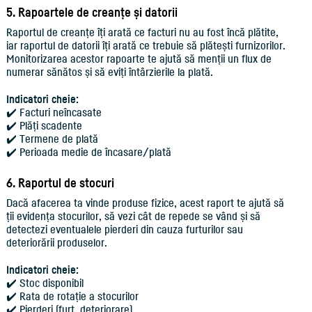
5. Rapoartele de creanțe și datorii
Raportul de creanțe îți arată ce facturi nu au fost încă plătite,
iar raportul de datorii îți arată ce trebuie să plătești furnizorilor.
Monitorizarea acestor rapoarte te ajută să menții un flux de
numerar sănătos și să eviți întârzierile la plată.
Indicatori cheie:
✔️ Facturi neîncasate
✔️ Plăți scadente
✔️ Termene de plată
✔️ Perioada medie de încasare/plată
6. Raportul de stocuri
Dacă afacerea ta vinde produse fizice, acest raport te ajută să
ții evidența stocurilor, să vezi cât de repede se vând și să
detectezi eventualele pierderi din cauza furturilor sau
deteriorării produselor.
Indicatori cheie:
✔️ Stoc disponibil
✔️ Rata de rotație a stocurilor
✔️ Pierderi (furt, deteriorare)