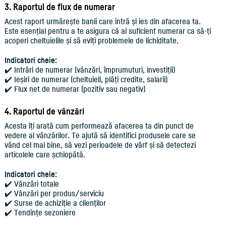
3. Raportul de flux de numerar
Acest raport urmărește banii care intră și ies din afacerea ta.
Este esențial pentru a te asigura că ai suficient numerar ca să-ți
acoperi cheltuielile și să eviți problemele de lichiditate.
Indicatori cheie:
✔️ Intrări de numerar (vânzări, împrumuturi, investiții)
✔️ Ieșiri de numerar (cheltuieli, plăți credite, salarii)
✔️ Flux net de numerar (pozitiv sau negativ)
4. Raportul de vânzări
Acesta îți arată cum performează afacerea ta din punct de
vedere al vânzărilor. Te ajută să identifici produsele care se
vând cel mai bine, să vezi perioadele de vârf și să detectezi
articolele care șchiopătă.
Indicatori cheie:
✔️ Vânzări totale
✔️ Vânzări per produs/serviciu
✔️ Surse de achiziție a clienților
✔️ Tendințe sezoniere