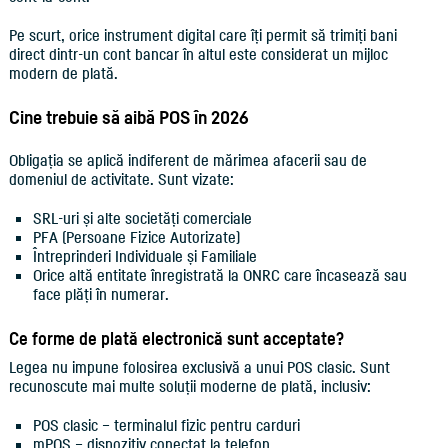
Pe scurt, orice instrument digital care îți permit să trimiți bani
direct dintr-un cont bancar în altul este considerat un mijloc
modern de plată.
Cine trebuie să aibă POS în 2026
Obligația se aplică indiferent de mărimea afacerii sau de
domeniul de activitate. Sunt vizate:
SRL-uri și alte societăți comerciale
PFA (Persoane Fizice Autorizate)
Întreprinderi Individuale și Familiale
Orice altă entitate înregistrată la ONRC care încasează sau
face plăți în numerar.
Ce forme de plată electronică sunt acceptate?
Legea nu impune folosirea exclusivă a unui POS clasic. Sunt
recunoscute mai multe soluții moderne de plată, inclusiv:
POS clasic – terminalul fizic pentru carduri
mPOS – dispozitiv conectat la telefon