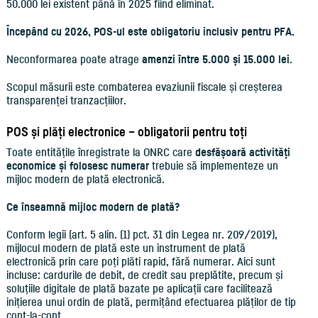
50.000 lei existent până în 2025 fiind eliminat.
Începând cu 2026, POS-ul este obligatoriu inclusiv pentru PFA.
Neconformarea poate atrage
amenzi între 5.000 și 15.000 lei
.
Scopul măsurii este combaterea evaziunii fiscale și creșterea
transparenței tranzacțiilor.
POS și plăți electronice – obligatorii pentru toți
Toate entitățile înregistrate la ONRC care
desfășoară activități
economice și folosesc numerar
trebuie să implementeze un
mijloc modern de plată electronică.
Ce înseamnă mijloc modern de plată?
Conform legii (art. 5 alin. (1) pct. 31 din Legea nr. 209/2019),
mijlocul modern de plată este un instrument de plată
electronică prin care poți plăti rapid, fără numerar. Aici sunt
incluse: cardurile de debit, de credit sau preplătite, precum și
soluțiile digitale de plată bazate pe aplicații care facilitează
inițierea unui ordin de plată, permițând efectuarea plăților de tip
cont-la-cont.