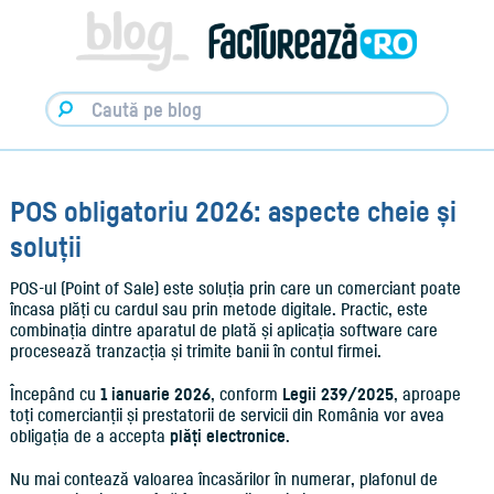
Facturare,
e-
Factura
&
Info
pentru
Antreprenori
|
Blog
Factureaza.ro
POS obligatoriu 2026: aspecte cheie și
soluții
POS-ul (Point of Sale) este soluția prin care un comerciant poate
încasa plăți cu cardul sau prin metode digitale. Practic, este
combinația dintre aparatul de plată și aplicația software care
procesează tranzacția și trimite banii în contul firmei.
Începând cu
1 ianuarie 2026
, conform
Legii 239/2025
, aproape
toți comercianții și prestatorii de servicii din România vor avea
obligația de a accepta
plăți electronice
.
Nu mai contează valoarea încasărilor în numerar, plafonul de