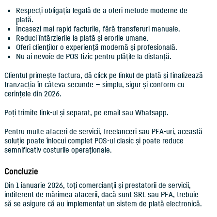
Respecți obligația legală de a oferi metode moderne de
plată.
Încasezi mai rapid facturile, fără transferuri manuale.
Reduci întârzierile la plată și erorile umane.
Oferi clienților o experiență modernă și profesională.
Nu ai nevoie de POS fizic pentru plățile la distanță.
Clientul primește factura, dă click pe linkul de plată și finalizează
tranzacția în câteva secunde — simplu, sigur și conform cu
cerințele din 2026.
Poți trimite link-ul și separat, pe email sau Whatsapp.
Pentru multe afaceri de servicii, freelanceri sau PFA-uri, această
soluție poate înlocui complet POS-ul clasic și poate reduce
semnificativ costurile operaționale.
Concluzie
Din 1 ianuarie 2026, toți comercianții și prestatorii de servicii,
indiferent de mărimea afacerii, dacă sunt SRL sau PFA, trebuie
să se asigure că au implementat un sistem de plată electronică.