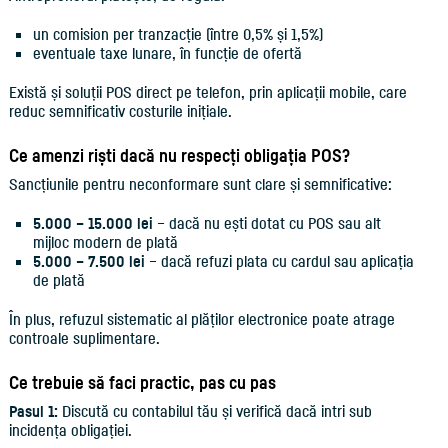
un comision per tranzacție (între 0,5% și 1,5%)
eventuale taxe lunare, în funcție de ofertă
Există și soluții POS direct pe telefon, prin aplicații mobile, care
reduc semnificativ costurile inițiale.
Ce amenzi riști dacă nu respecți obligația POS?
Sancțiunile pentru neconformare sunt clare și semnificative:
5.000 – 15.000 lei
– dacă nu ești dotat cu POS sau alt
mijloc modern de plată
5.000 – 7.500 lei
– dacă refuzi plata cu cardul sau aplicația
de plată
În plus, refuzul sistematic al plăților electronice poate atrage
controale suplimentare.
Ce trebuie să faci practic, pas cu pas
Pasul 1:
Discută cu contabilul tău și verifică dacă intri sub
incidența obligației.