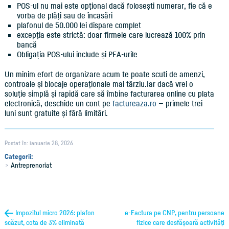
POS-ul nu mai este opțional dacă folosești numerar, fie că e
vorba de plăți sau de încasări
plafonul de 50.000 lei dispare complet
excepția este strictă: doar firmele care lucrează 100% prin
bancă
Obligația POS-ului include și PFA-urile
Un minim efort de organizare acum te poate scuti de amenzi,
controale și blocaje operaționale mai târziu.Iar dacă vrei o
soluție simplă și rapidă care să îmbine facturarea online cu plata
electronică, deschide un cont pe
factureaza.ro
— primele trei
luni sunt gratuite și fără limitări.
Postat în: ianuarie 28, 2026
Categorii:
Antreprenoriat
Impozitul micro 2026: plafon
e-Factura pe CNP, pentru persoane
scăzut, cota de 3% eliminată
fizice care desfășoară activități