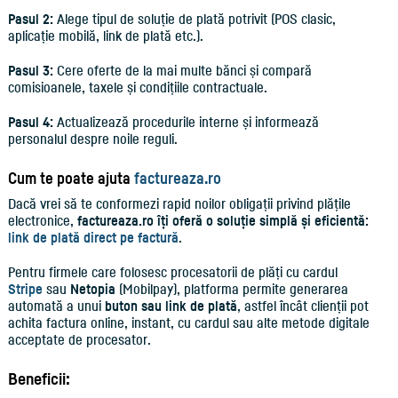
Pasul 2:
Alege tipul de soluție de plată potrivit (POS clasic,
aplicație mobilă, link de plată etc.).
Pasul 3:
Cere oferte de la mai multe bănci și compară
comisioanele, taxele și condițiile contractuale.
Pasul 4:
Actualizează procedurile interne și informează
personalul despre noile reguli.
Cum te poate ajuta
factureaza.ro
Dacă vrei să te conformezi rapid noilor obligații privind plățile
electronice,
factureaza.ro îți oferă o soluție simplă și eficientă:
link de plată direct pe factură
.
Pentru firmele care folosesc procesatorii de plăți cu cardul
Stripe
sau
Netopia
(Mobilpay), platforma permite generarea
automată a unui
buton sau link de plată
, astfel încât clienții pot
achita factura online, instant, cu cardul sau alte metode digitale
acceptate de procesator.
Beneficii: