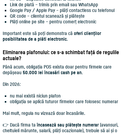
Link de plată – trimis prin email sau WhatsApp
Google Pay / Apple Pay – plăți contactless cu telefonul
QR code – clientul scanează și plătește
Plăți online pe site – pentru comerț electronic
Important este să poți demonstra că
oferi clienților
posibilitatea de a plăti electronic
.
Eliminarea plafonului: ce s-a schimbat față de regulile
actuale?
Până acum, obligația POS exista doar pentru firmele care
depășeau
50.000 lei încasări cash pe an
.
Din 2026:
nu mai există niciun plafon
obligația se aplică tuturor firmelor care folosesc numerar
Mai mult, regula nu vizează doar încasările.
👉 Dacă firma ta
încasează sau plătește numerar
(avansuri,
cheltuieli mărunte, salarii, plăți ocazionale), trebuie să ai și o