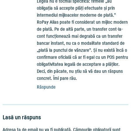
Legea nu e tocmai specifică: firmele „au
obligația să accepte plăți efectuate și prin
intermediul mijloacelor moderne de plată.”
RoPay Alias poate fi considerat un mijloc modern
de plată. Pe de altă parte, un transfer cont-la-
cont funcționează mai degrabă ca un transfer
bancar instant, nu ca o modalitate standard de
„plată la punctul de vânzare”. Și nu există încă o
confirmare oficială că ar fi egal cu un POS pentru
obligativitatea legală de acceptare a plăților.
Deci, din păcate, nu știu să vă dau un răspuns
concret. Îmi pare rău.
Răspunde
Lasă un răspuns
Adresa ta de email nu va fi publicată.
Câmpurile obligatorii sunt