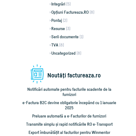
Integrări
(5)
Opțiuni Factureaza.RO
(8)
Pontaj
(2)
Resurse
(3)
Serii documente
(1)
TVA
(8)
Uncategorized
(8)
Noutăţi factureaza.ro
Notificări automate pentru facturile scadente de la
furnizori
e-Factura B2C devine obligatorie începând cu 1 ianuarie
2025
Preluare automată a e-Facturilor de furnizori
Transmite simplu și rapid notificările RO e-Transport
Export îmbunătățit al facturilor pentru Winmentor