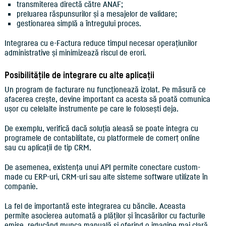
transmiterea directă către ANAF;
preluarea răspunsurilor și a mesajelor de validare;
gestionarea simplă a întregului proces.
Integrarea cu e-Factura reduce timpul necesar operațiunilor
administrative și minimizează riscul de erori.
Posibilitățile de integrare cu alte aplicații
Un program de facturare nu funcționează izolat. Pe măsură ce
afacerea crește, devine important ca acesta să poată comunica
ușor cu celelalte instrumente pe care le folosești deja.
De exemplu, verifică dacă soluția aleasă se poate integra cu
programele de contabilitate, cu platformele de comerț online
sau cu aplicații de tip CRM.
De asemenea, existența unui API permite conectare custom-
made cu ERP-uri, CRM-uri sau alte sisteme software utilizate în
companie.
La fel de importantă este integrarea cu băncile. Aceasta
permite asocierea automată a plăților și încasărilor cu facturile
emise, reducând munca manuală și oferind o imagine mai clară