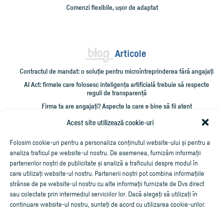
Comenzi flexibile, ușor de adaptat
Articole
Contractul de mandat: o soluție pentru microîntreprinderea fără angajați
AI Act: firmele care folosesc inteligența artificială trebuie să respecte
reguli de transparență
Firma ta are angajați? Aspecte la care e bine să fii atent
Administrarea unei firme mici: 10 verificări care îți pot salva timp și bani
Acest site utilizează cookie-uri
Cum împrumut firma cu bani și cum îmi recuperez creditarea?
Folosim cookie-uri pentru a personaliza conținutul website-ului și pentru a
analiza traficul pe website-ul nostru. De asemenea, furnizăm informații
partenerilor noștri de publicitate și analiză a traficului despre modul în
care utilizați website-ul nostru. Partenerii noștri pot combina informațiile
strânse de pe website-ul nostru cu alte informații furnizate de Dvs direct
sau colectate prin intermediul serviciilor lor. Dacă alegeți să utilizați în
continuare website-ul nostru, sunteți de acord cu utilizarea cookie-urilor.