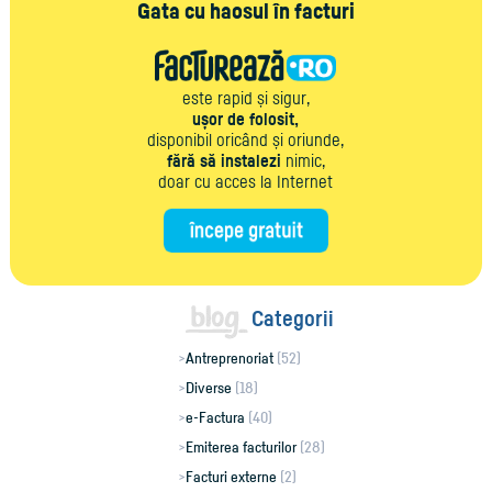
Gata cu haosul în facturi
este rapid și sigur,
ușor de folosit,
disponibil oricând și oriunde,
fără să instalezi
nimic,
doar cu acces la Internet
Categorii
Antreprenoriat
(52)
Diverse
(18)
e-Factura
(40)
Emiterea facturilor
(28)
Facturi externe
(2)