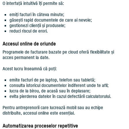
O interfață intuitivă îți permite să:
emiți facturi în câteva minute;
găsești rapid documentele de care ai nevoie;
gestionezi clienții și produsele;
reduci riscul de erori.
Accesul online de oriunde
Programele de facturare bazate pe cloud oferă flexibilitate și
acces permanent la date.
Acest lucru înseamnă că poți:
emite facturi de pe laptop, telefon sau tabletă;
consulta istoricul documentelor indiferent unde te afli;
lucra de la birou, de acasă sau în deplasare;
evita pierderea datelor în cazul defectării calculatorului.
Pentru antreprenorii care lucrează mobil sau au echipe
distribuite, accesul online este esențial.
Automatizarea proceselor repetitive