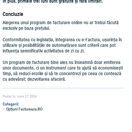
În plus, primele trei luni sunt gratuite și fără limitări.
Concluzie
Alegerea unui program de facturare online nu ar trebui făcută
exclusiv pe baza prețului.
Conformitatea cu legislația, integrarea cu e-Factura, ușurința în
utilizare și posibilitățile de automatizare sunt criterii care pot
influența semnificativ activitatea de zi cu zi.
Un program de facturare bine ales nu înseamnă doar emiterea
unor documente, ci un instrument care te ajută să economisești
timp, să reduci erorile și să te concentrezi pe ceea ce contează
cu adevărat: dezvoltarea afacerii.
Postat în: iunie 17, 2026
Categorii:
Opțiuni Factureaza.RO