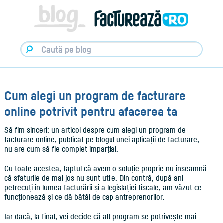
Facturare,
e-
Factura
&
Info
pentru
Antreprenori
|
Blog
Factureaza.ro
Cum alegi un program de facturare
online potrivit pentru afacerea ta
Să fim sinceri: un articol despre cum alegi un program de
facturare online, publicat pe blogul unei aplicații de facturare,
nu are cum să fie complet imparțial.
Cu toate acestea, faptul că avem o soluție proprie nu înseamnă
că sfaturile de mai jos nu sunt utile. Din contră, după ani
petrecuți în lumea facturării și a legislației fiscale, am văzut ce
funcționează și ce dă bătăi de cap antreprenorilor.
Iar dacă, la final, vei decide că alt program se potrivește mai