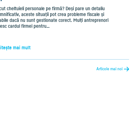
cut cheltuieli personale pe firmă? Deși pare un detaliu
nificativ, aceste situații pot crea probleme fiscale și
abile dacă nu sunt gestionate corect. Mulți antreprenori
sesc cardul firmei pentru…
citește mai mult
Articole mai noi
→