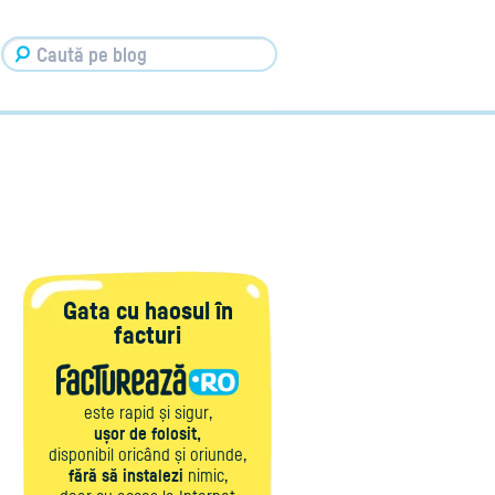
Gata cu haosul în
facturi
este rapid și sigur,
ușor de folosit,
disponibil oricând și oriunde,
fără să instalezi
nimic,