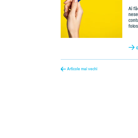
Ai fă
nesem
cont
folo
Articole mai vechi
←