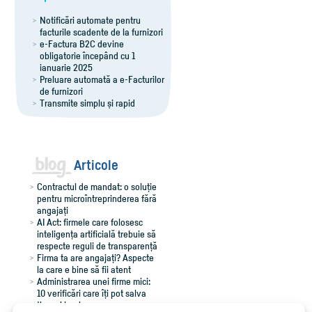
Notificări automate pentru
facturile scadente de la furnizori
e-Factura B2C devine
obligatorie începând cu 1
ianuarie 2025
Preluare automată a e-Facturilor
de furnizori
Transmite simplu și rapid
notificările RO e-Transport
Export îmbunătățit al facturilor
pentru Winmentor
Comenzi flexibile, ușor de
adaptat
Articole
Contractul de mandat: o soluție
pentru microîntreprinderea fără
angajați
AI Act: firmele care folosesc
inteligența artificială trebuie să
respecte reguli de transparență
Firma ta are angajați? Aspecte
la care e bine să fii atent
Administrarea unei firme mici:
10 verificări care îți pot salva
timp și bani