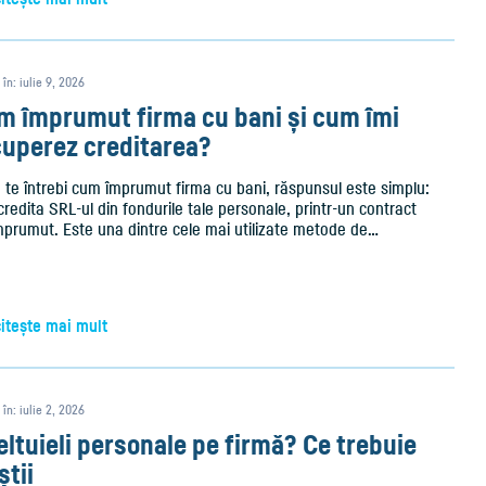
 în: iulie 9, 2026
m împrumut firma cu bani și cum îmi
cuperez creditarea?
 te întrebi cum împrumut firma cu bani, răspunsul este simplu:
credita SRL-ul din fondurile tale personale, printr-un contract
mprumut. Este una dintre cele mai utilizate metode de…
citește mai mult
 în: iulie 2, 2026
ltuieli personale pe firmă? Ce trebuie
știi