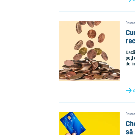
Postat
Cu
re
Dacă
poți 
de î
Postat
Che
să 