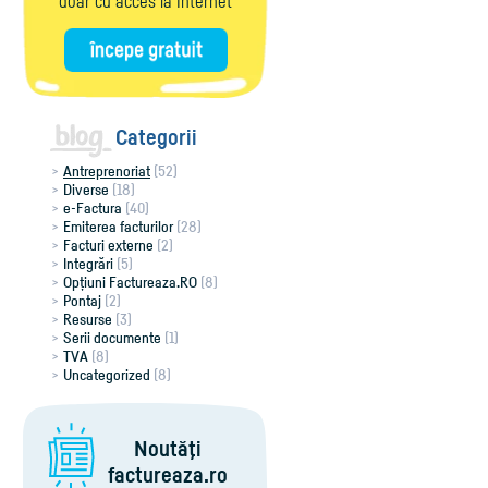
doar cu acces la Internet
Categorii
Antreprenoriat
(52)
Diverse
(18)
e-Factura
(40)
Emiterea facturilor
(28)
Facturi externe
(2)
Integrări
(5)
Opțiuni Factureaza.RO
(8)
Pontaj
(2)
Resurse
(3)
Serii documente
(1)
TVA
(8)
Uncategorized
(8)
Noutăţi
factureaza.ro