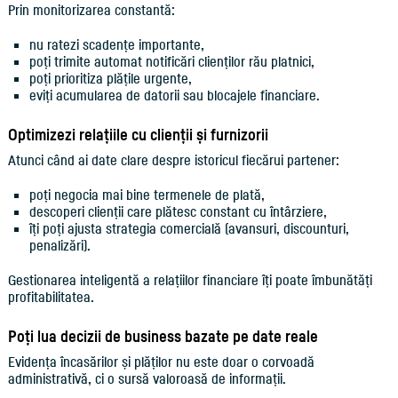
Prin monitorizarea constantă:
nu ratezi scadențe importante,
poți trimite automat notificări clienților rău platnici,
poți prioritiza plățile urgente,
eviți acumularea de datorii sau blocajele financiare.
Optimizezi relațiile cu clienții și furnizorii
Atunci când ai date clare despre istoricul fiecărui partener:
poți negocia mai bine termenele de plată,
descoperi clienții care plătesc constant cu întârziere,
îți poți ajusta strategia comercială (avansuri, discounturi,
penalizări).
Gestionarea inteligentă a relațiilor financiare îți poate îmbunătăți
profitabilitatea.
Poți lua decizii de business bazate pe date reale
Evidența încasărilor și plăților nu este doar o corvoadă
administrativă, ci o sursă valoroasă de informații.