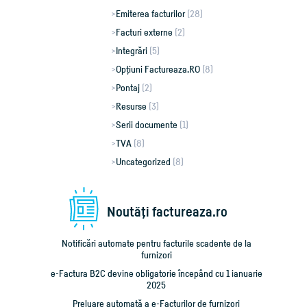
Emiterea facturilor
(28)
Facturi externe
(2)
Integrări
(5)
Opțiuni Factureaza.RO
(8)
Pontaj
(2)
Resurse
(3)
Serii documente
(1)
TVA
(8)
Uncategorized
(8)
Noutăţi factureaza.ro
Notificări automate pentru facturile scadente de la
furnizori
e-Factura B2C devine obligatorie începând cu 1 ianuarie
2025
Preluare automată a e-Facturilor de furnizori