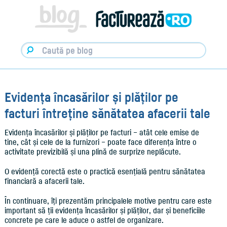
Facturare,
e-
Factura
&
Info
pentru
Antreprenori
|
Blog
Factureaza.ro
Evidența încasărilor și plăților pe
facturi întreține sănătatea afacerii tale
Evidența încasărilor și plăților pe facturi – atât cele emise de
tine, cât și cele de la furnizori – poate face diferența între o
activitate previzibilă și una plină de surprize neplăcute.
O evidență corectă este o practică esențială pentru sănătatea
financiară a afacerii tale.
În continuare, îți prezentăm principalele motive pentru care este
important să ții evidența încasărilor și plăților, dar și beneficiile
concrete pe care le aduce o astfel de organizare.