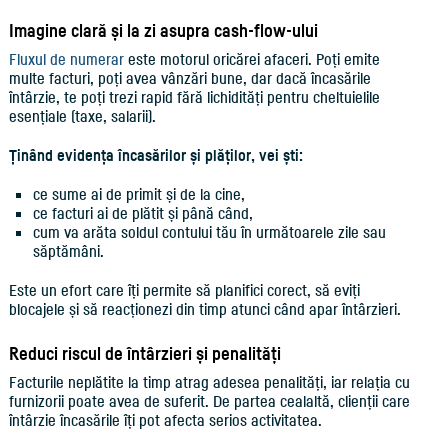
Imagine clară și la zi asupra cash-flow-ului
Fluxul de numerar
este motorul oricărei afaceri. Poți emite
multe facturi, poți avea vânzări bune, dar dacă încasările
întârzie, te poți trezi rapid fără lichidități pentru cheltuielile
esențiale (taxe, salarii).
Ținând evidența încasărilor și plăților, vei ști:
ce sume ai de primit și de la cine,
ce facturi ai de plătit și până când,
cum va arăta soldul contului tău în următoarele zile sau
săptămâni.
Este un efort care îți permite să planifici corect, să eviți
blocajele și să reacționezi din timp atunci când apar întârzieri.
Reduci riscul de întârzieri și penalități
Facturile neplătite la timp atrag adesea penalități, iar relația cu
furnizorii poate avea de suferit. De partea cealaltă, clienții care
întârzie încasările îți pot afecta serios activitatea.