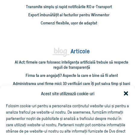
Transmite simplu și rapid notificările RO e-Transport
Export îmbunătățit al facturilor pentru Winmentor
Comenzi flexibile, ușor de adaptat
Articole
AI Act: firmele care folosesc inteligența artificială trebuie să respecte
reguli de transparență
Firma ta are angajați? Aspecte la care e bine să fii atent
Administrarea unei firme mici: 10 verificări care îți pot salva timp și bani
Cum împrumut firma cu bani și cum îmi recuperez creditarea?
Acest site utilizează cookie-uri
Cheltuieli personale pe firmă? Ce trebuie să știi
Folosim cookie-uri pentru a personaliza conținutul website-ului și pentru a
analiza traficul pe website-ul nostru. De asemenea, furnizăm informații
partenerilor noștri de publicitate și analiză a traficului despre modul în
care utilizați website-ul nostru. Partenerii noștri pot combina informațiile
strânse de pe website-ul nostru cu alte informații furnizate de Dvs direct