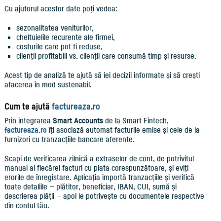
Cu ajutorul acestor date poți vedea:
sezonalitatea veniturilor,
cheltuielile recurente ale firmei,
costurile care pot fi reduse,
clienții profitabili vs. clienții care consumă timp și resurse.
Acest tip de analiză te ajută să iei decizii informate și să crești
afacerea în mod sustenabil.
Cum te ajută
factureaza.ro
Prin integrarea
Smart Accounts
de la Smart Fintech,
factureaza.ro
îți asociază automat facturile emise și cele de la
furnizori cu tranzacțiile bancare aferente.
Scapi de verificarea zilnică a extraselor de cont, de potrivitul
manual al fiecărei facturi cu plata corespunzătoare, și eviți
erorile de înregistare. Aplicația importă tranzacțiile și verifică
toate detaliile — plătitor, beneficiar, IBAN, CUI, sumă și
descrierea plății — apoi le potrivește cu documentele respective
din contul tău.