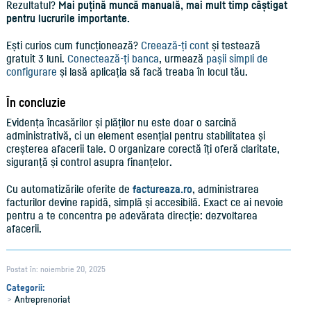
Rezultatul?
Mai puțină muncă manuală, mai mult timp câștigat
pentru lucrurile importante.
Ești curios cum funcționează?
Creează-ți cont
și testează
gratuit 3 luni.
Conectează-ți banca
, urmează
pașii simpli de
configurare
și lasă aplicația să facă treaba în locul tău.
În concluzie
Evidența încasărilor și plăților nu este doar o sarcină
administrativă, ci un element esențial pentru stabilitatea și
creșterea afacerii tale. O organizare corectă îți oferă claritate,
siguranță și control asupra finanțelor.
Cu automatizările oferite de
factureaza.ro
, administrarea
facturilor devine rapidă, simplă și accesibilă. Exact ce ai nevoie
pentru a te concentra pe adevărata direcție: dezvoltarea
afacerii.
Postat în: noiembrie 20, 2025
Categorii:
Antreprenoriat