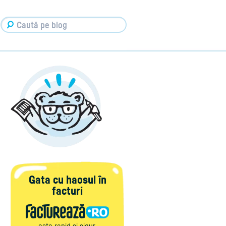
Gata cu haosul în
facturi