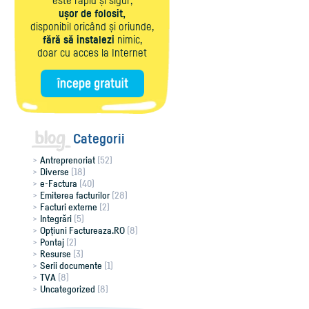
este rapid și sigur,
ușor de folosit,
disponibil oricând și oriunde,
fără să instalezi
nimic,
doar cu acces la Internet
Categorii
Antreprenoriat
(52)
Diverse
(18)
e-Factura
(40)
Emiterea facturilor
(28)
Facturi externe
(2)
Integrări
(5)
Opțiuni Factureaza.RO
(8)
Pontaj
(2)
Resurse
(3)
Serii documente
(1)
TVA
(8)
Uncategorized
(8)