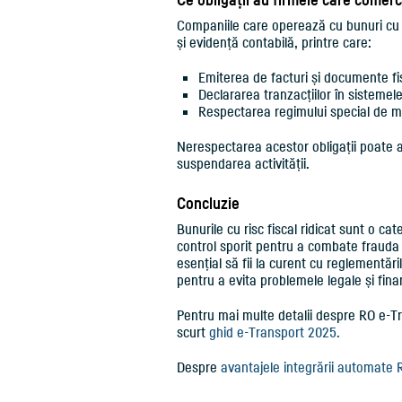
Companiile care operează cu bunuri cu ri
și evidență contabilă, printre care:
Emiterea de facturi și documente fi
Declararea tranzacțiilor în sistemel
Respectarea regimului special de mo
Nerespectarea acestor obligații poate a
suspendarea activității.
Concluzie
Bunurile cu risc fiscal ridicat sunt o c
control sporit pentru a combate frauda 
esențial să fii la curent cu reglementări
pentru a evita problemele legale și fina
Pentru mai multe detalii despre RO e-Tra
scurt
ghid e-Transport 2025.
Despre
avantajele integrării automate RO