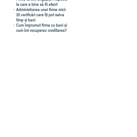
la care e bine să fii atent
Administrarea unei firme mici:
10 verificări care îți pot salva
timp și bani
Cum împrumut firma cu bani și
cum îmi recuperez creditarea?