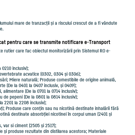
lumului mare de tranzacții și a riscului crescut de a fi vândute
e.
dicat pentru care se transmite notificare e-Transport
ate rutier care fac obiectul monitorizării prin Sistemul RO e-
 0210 inclusiv);
nevertebrate acvatice (0302, 0304 și 0306);
sări; Miere naturală; Produse comestibile de origine animală,
te (De la 0401 la 0407 inclusiv, și 0409);
, alimentare (De la 0701 la 0714 inclusiv);
au de pepeni (De la 0801 la 0814 inclusiv);
 la 2201 la 2208 inclusiv);
ați; Produse care conțin sau nu nicotină destinate inhalării fără
otină destinate absorbției nicotinei în corpul uman (2401 și
s, var si ciment (2505 și 2517);
le și produse rezultate din distilarea acestora; Materiale