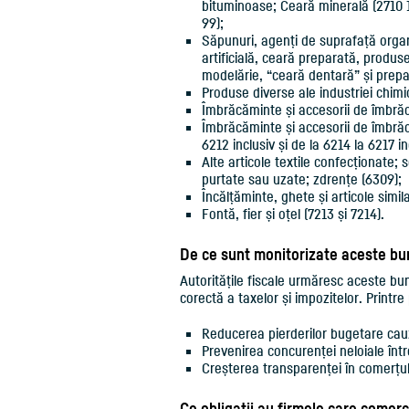
bituminoase; Ceară minerală (2710 1
99);
Săpunuri, agenți de suprafață organ
artificială, ceară preparată, produse
modelărie, “ceară dentară” și prepa
Produse diverse ale industriei chimi
Îmbrăcăminte și accesorii de îmbrăcă
Îmbrăcăminte și accesorii de îmbrăc
6212 inclusiv și de la 6214 la 6217 in
Alte articole textile confecționate; 
purtate sau uzate; zdrențe (6309);
Încălțăminte, ghete și articole simila
Fontă, fier și oțel (7213 și 7214).
De ce sunt monitorizate aceste bu
Autoritățile fiscale urmăresc aceste b
corectă a taxelor și impozitelor. Print
Reducerea pierderilor bugetare cau
Prevenirea concurenței neloiale într
Creșterea transparenței în comerțul 
Ce obligații au firmele care comerc