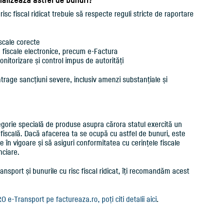
sc fiscal ridicat trebuie să respecte reguli stricte de raportare
scale corecte
e fiscale electronice, precum e-Factura
nitorizare și control impus de autorități
trage sancțiuni severe, inclusiv amenzi substanțiale și
ategorie specială de produse asupra cărora statul exercită un
fiscală. Dacă afacerea ta se ocupă cu astfel de bunuri, este
le în vigoare și să asiguri conformitatea cu cerințele fiscale
nciare.
nsport și bunurile cu risc fiscal ridicat, îți recomandăm acest
 e-Transport pe factureaza.ro, poți citi detalii aici
.