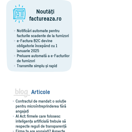
Noutăţi
factureaza.ro
Notificări automate pentru
facturile scadente de la furnizori
e-Factura B2C devine
obligatorie începând cu 1
ianuarie 2025
Preluare automată a e-Facturilor
de furnizori
Transmite simplu și rapid
notificările RO e-Transport
Export îmbunătățit al facturilor
pentru Winmentor
Comenzi flexibile, ușor de
adaptat
Articole
Contractul de mandat: o soluție
pentru microîntreprinderea fără
angajați
AI Act: firmele care folosesc
inteligența artificială trebuie să
respecte reguli de transparență
Firma ta are angajați? Aspecte