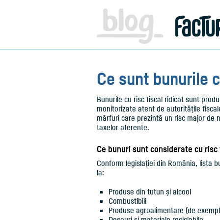
Facturare,
e-
Factura
&
Info
pentru
Antreprenori
|
Ce sunt bunurile cu
Blog
Factureaza.ro
Bunurile cu risc fiscal ridicat sunt prod
monitorizate atent de autoritățile fiscale
mărfuri care prezintă un risc major de n
taxelor aferente.
Ce bunuri sunt considerate cu risc f
Conform legislației din România, lista bu
la:
Produse din tutun și alcool
Combustibili
Produse agroalimentare (de exemplu
Deșeuri și materiale reciclabile