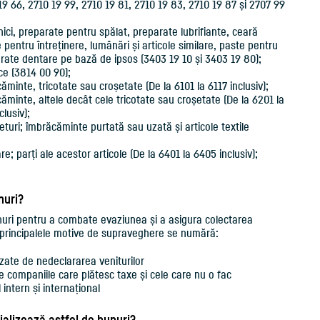
9 66, 2710 19 99, 2710 19 81, 2710 19 83, 2710 19 87 și 2707 99
ici, preparate pentru spălat, preparate lubrifiante, ceară
 pentru întreținere, lumânări și articole similare, paste pentru
rate dentare pe bază de ipsos (3403 19 10 și 3403 19 80);
ce (3814 00 90);
minte, tricotate sau croșetate (De la 6101 la 6117 inclusiv);
ăminte, altele decât cele tricotate sau croșetate (De la 6201 la
clusiv);
seturi; îmbrăcăminte purtată sau uzată și articole textile
re; parți ale acestor articole (De la 6401 la 6405 inclusiv);
nuri?
unuri pentru a combate evaziunea și a asigura colectarea
re principalele motive de supraveghere se numără:
zate de nedeclararea veniturilor
e companiile care plătesc taxe și cele care nu o fac
intern și internațional
ializează astfel de bunuri?