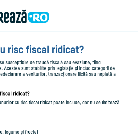
 risc fiscal ridicat?
use susceptibile de fraudă fiscală sau evaziune, fiind
. Acestea sunt stabilite prin legislație și includ categorii de
edeclarare a veniturilor, tranzacționare ilicită sau neplată a
iscal ridicat?
nurilor cu risc fiscal ridicat poate include, dar nu se limitează
, legume și fructe)