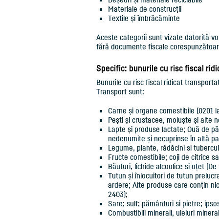
Materiale de construcții
Textile și îmbrăcăminte
Aceste categorii sunt vizate datorită vo
fără documente fiscale corespunzătoar
Specific: bunurile cu risc fiscal ri
Bunurile cu risc fiscal ridicat transport
Transport sunt:
Carne și organe comestibile (0201 la
Pești și crustacee, moluște și alte 
Lapte și produse lactate; Ouă de pă
nedenumite și necuprinse în altă par
Legume, plante, rădăcini si tuberculi
Fructe comestibile; coji de citrice s
Băuturi, lichide alcoolice si oțet (De
Tutun și înlocuitori de tutun prelucr
ardere; Alte produse care conțin nic
2403);
Sare; sulf; pământuri si pietre; ipso
Combustibili minerali, uleiuri minera