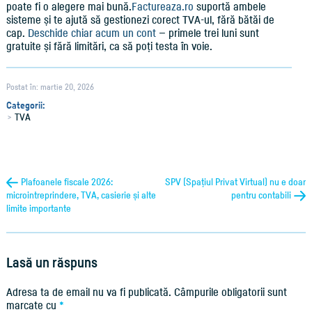
poate fi o alegere mai bună.
Factureaza.ro
suportă ambele
sisteme și te ajută să gestionezi corect TVA-ul, fără bătăi de
cap.
Deschide chiar acum un cont
— primele trei luni sunt
gratuite și fără limitări, ca să poți testa în voie.
Postat în: martie 20, 2026
Categorii:
TVA
Plafoanele fiscale 2026:
SPV (Spațiul Privat Virtual) nu e doar
microintreprindere, TVA, casierie și alte
pentru contabili
limite importante
Lasă un răspuns
Adresa ta de email nu va fi publicată.
Câmpurile obligatorii sunt
marcate cu
*