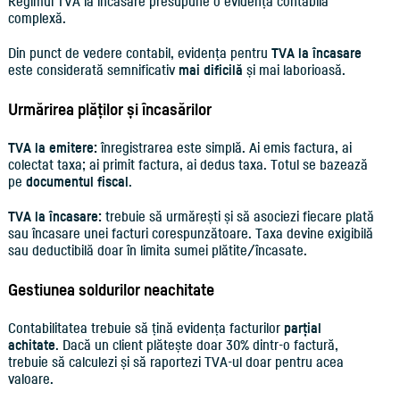
Regimul TVA la încasare presupune o evidență contabilă
complexă.
Din punct de vedere contabil, evidența pentru
TVA la încasare
este considerată semnificativ
mai dificilă
și mai laborioasă.
Urmărirea plăților și încasărilor
TVA la emitere:
înregistrarea este simplă. Ai emis factura, ai
colectat taxa; ai primit factura, ai dedus taxa. Totul se bazează
pe
documentul fiscal
.
TVA la încasare:
trebuie să urmărești și să asociezi fiecare plată
sau încasare unei facturi corespunzătoare. Taxa devine exigibilă
sau deductibilă doar în limita sumei plătite/încasate.
Gestiunea soldurilor neachitate
Contabilitatea trebuie să țină evidența facturilor
parțial
achitate
. Dacă un client plătește doar 30% dintr-o factură,
trebuie să calculezi și să raportezi TVA-ul doar pentru acea
valoare.