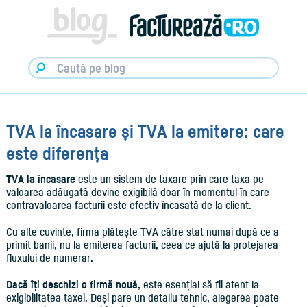
Facturare,
e-
Factura
&
Info
pentru
Antreprenori
|
Blog
Factureaza.ro
TVA la încasare și TVA la emitere: care
este diferența
TVA la încasare
este un sistem de taxare prin care taxa pe
valoarea adăugată devine exigibilă doar în momentul în care
contravaloarea facturii este efectiv încasată de la client.
Cu alte cuvinte, firma plătește TVA către stat numai după ce a
primit banii, nu la emiterea facturii, ceea ce ajută la protejarea
fluxului de numerar.
Dacă îți deschizi o firmă nouă
, este esențial să fii atent la
exigibilitatea taxei. Deși pare un detaliu tehnic, alegerea poate