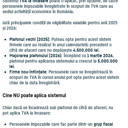
Sistemul
TVA la încasare
poate fi aplicat, prin opțiune, de către
persoanele impozabile înregistrate în scopuri de TVA care au
sediul activității economice în România.
Iată principalele condiții de eligibilitate valabile pentru anii 2025
și 2026:
Plafonul vechi (2025)
: Puteau opta pentru acest sistem
firmele care au realizat în anul calendaristic precedent o
cifră de afaceri care nu depășește
4.500.000 lei
.
Majorarea plafonului (2026)
: Începând cu
1 martie 2026
,
plafonul pentru aplicarea sistemului a crescut la
5.000.000
lei
.
Firme nou-înființate
: Persoanele care se înregistrează în
scopuri de TVA în cursul anului pot opta pentru acest sistem
chiar de la data înregistrării.
Cine NU poate aplica sistemul
Chiar dacă se încadrează sub plafonul de cifră de afaceri, nu
pot aplica TVA la încasare:
Persoanele impozabile care fac parte dintr-un
grup fiscal