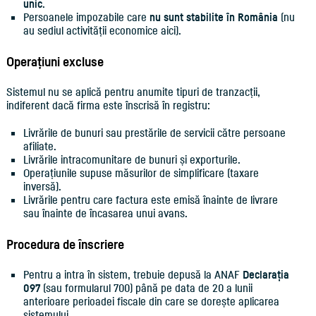
unic
.
Persoanele impozabile care
nu sunt stabilite în România
(nu
au sediul activității economice aici).
Operațiuni excluse
Sistemul nu se aplică pentru anumite tipuri de tranzacții,
indiferent dacă firma este înscrisă în registru:
Livrările de bunuri sau prestările de servicii către persoane
afiliate.
Livrările intracomunitare de bunuri și exporturile.
Operațiunile supuse măsurilor de simplificare (taxare
inversă).
Livrările pentru care factura este emisă înainte de livrare
sau înainte de încasarea unui avans.
Procedura de înscriere
Pentru a intra în sistem, trebuie depusă la ANAF
Declarația
097
(sau formularul 700) până pe data de 20 a lunii
anterioare perioadei fiscale din care se dorește aplicarea
sistemului.