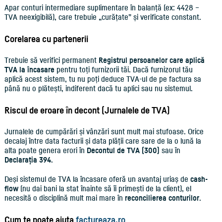
Apar conturi intermediare suplimentare în balanță (ex: 4428 –
TVA neexigibilă), care trebuie „curățate” și verificate constant.
Corelarea cu partenerii
Trebuie să verifici permanent
Registrul persoanelor care aplică
TVA la încasare
pentru toți furnizorii tăi. Dacă furnizorul tău
aplică acest sistem, tu nu poți deduce TVA-ul de pe factura sa
până nu o plătești, indiferent dacă tu aplici sau nu sistemul.
Riscul de eroare în decont (Jurnalele de TVA)
Jurnalele de cumpărări și vânzări sunt mult mai stufoase. Orice
decalaj între data facturii și data plății care sare de la o lună la
alta poate genera erori în
Decontul de TVA (300)
sau în
Declarația 394
.
Deși sistemul de TVA la încasare oferă un avantaj uriaș de
cash-
flow
(nu dai bani la stat înainte să îi primești de la client), el
necesită o disciplină mult mai mare în
reconcilierea conturilor
.
Cum te poate ajuta
factureaza.ro