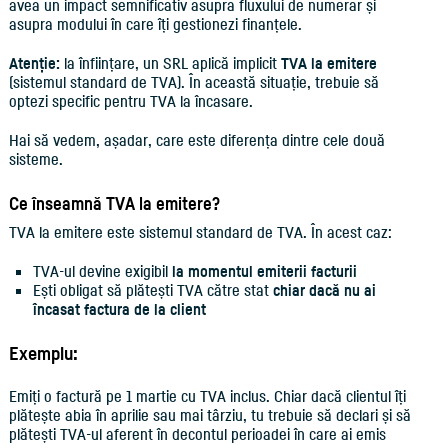
avea un impact semnificativ asupra fluxului de numerar și
asupra modului în care îți gestionezi finanțele.
Atenție:
la înființare, un SRL aplică implicit
TVA la emitere
(sistemul standard de TVA). În această situație, trebuie să
optezi specific pentru TVA la încasare.
Hai să vedem, așadar, care este diferența dintre cele două
sisteme.
Ce înseamnă TVA la emitere?
TVA la emitere este sistemul standard de TVA. În acest caz:
TVA-ul devine exigibil
la momentul emiterii facturii
Ești obligat să plătești TVA către stat
chiar dacă nu ai
încasat factura de la client
Exemplu:
Emiți o factură pe 1 martie cu TVA inclus. Chiar dacă clientul îți
plătește abia în aprilie sau mai târziu, tu trebuie să declari și să
plătești TVA-ul aferent în decontul perioadei în care ai emis