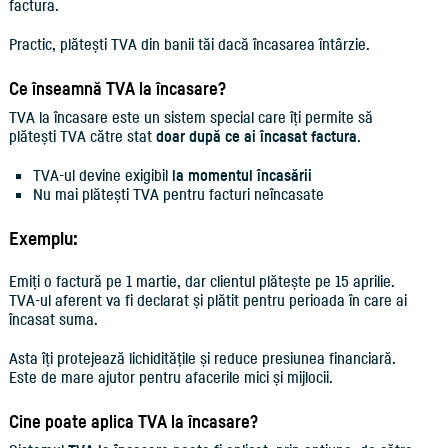
factura.
Practic, plătești TVA din banii tăi dacă încasarea întârzie.
Ce înseamnă TVA la încasare?
TVA la încasare este un sistem special care îți permite să
plătești TVA către stat
doar după ce ai încasat factura
.
TVA-ul devine exigibil
la momentul încasării
Nu mai plătești TVA pentru facturi neîncasate
Exemplu:
Emiți o factură pe 1 martie, dar clientul plătește pe 15 aprilie.
TVA-ul aferent va fi declarat și plătit pentru perioada în care ai
încasat suma.
Asta îți protejează lichiditățile și reduce presiunea financiară.
Este de mare ajutor pentru afacerile mici și mijlocii.
Cine poate aplica TVA la încasare?