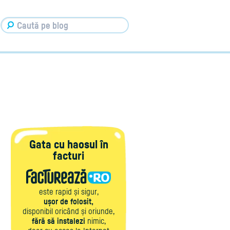
Gata cu haosul în
facturi
este rapid și sigur,
ușor de folosit,
disponibil oricând și oriunde,
fără să instalezi
nimic,