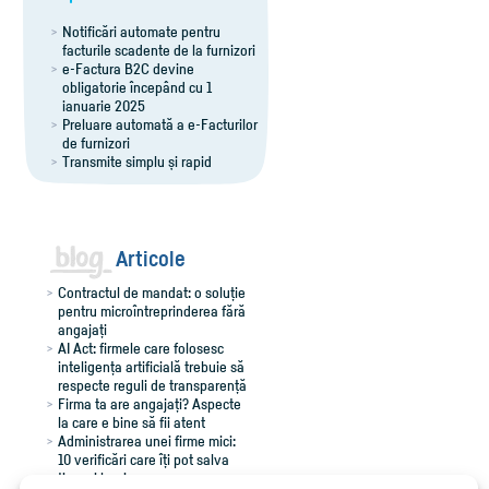
Notificări automate pentru
facturile scadente de la furnizori
e-Factura B2C devine
obligatorie începând cu 1
ianuarie 2025
Preluare automată a e-Facturilor
de furnizori
Transmite simplu și rapid
notificările RO e-Transport
Export îmbunătățit al facturilor
pentru Winmentor
Comenzi flexibile, ușor de
adaptat
Articole
Contractul de mandat: o soluție
pentru microîntreprinderea fără
angajați
AI Act: firmele care folosesc
inteligența artificială trebuie să
respecte reguli de transparență
Firma ta are angajați? Aspecte
la care e bine să fii atent
Administrarea unei firme mici:
10 verificări care îți pot salva
timp și bani