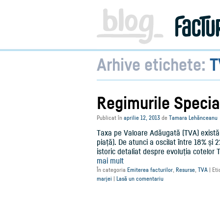
Facturare,
e-
Factura
&
Info
pentru
Antreprenori
Arhive etichete:
T
|
Blog
Factureaza.ro
Regimurile Specia
Publicat în
aprilie 12, 2013
de
Tamara Lehănceanu
Taxa pe Valoare Adăugată (TVA) există 
piață). De atunci a oscilat între 18% și
istoric detaliat despre evoluția cotelor
mai mult
În categoria
Emiterea facturilor
,
Resurse
,
TVA
|
Eti
marjei
|
Lasă un comentariu