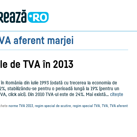
VA aferent marjei
le de TVA în 2013
în România din iulie 1993 (odată cu trecerea la economia de
 22%, stabilizându-se pentru o perioadă lungă la 19% (pentru un
 TVA, click aici). Din 2010 TVA-ul este de 24%. Mai există…
citește
chete
norme TVA 2013
,
regim special de scutire
,
regim special TVA
,
TVA
,
TVA aferent