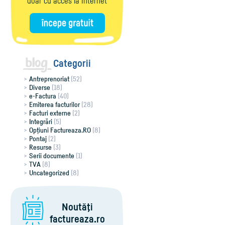
doar cu acces la Internet
Categorii
Antreprenoriat
(52)
Diverse
(18)
e-Factura
(40)
Emiterea facturilor
(28)
Facturi externe
(2)
Integrări
(5)
Opțiuni Factureaza.RO
(8)
Pontaj
(2)
Resurse
(3)
Serii documente
(1)
TVA
(8)
Uncategorized
(8)
Noutăţi
factureaza.ro