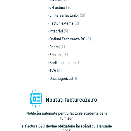
e-Factura
(40)
Emiterea facturilor
(28)
Facturi externe
(2)
Integrări
(5)
Opțiuni Factureaza.RO
(8)
Pontaj
(2)
Resurse
(3)
Serii documente
(1)
TVA
(8)
Uncategorized
(8)
Noutăţi factureaza.ro
Notificări automate pentru facturile scadente de la
furnizori
e-Factura B2C devine obligatorie începând cu 1 ianuarie
2025