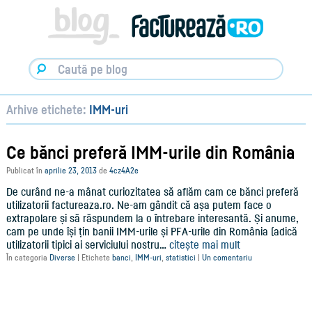
Facturare,
e-
Factura
&
Info
pentru
Antreprenori
|
Arhive etichete:
IMM-uri
Blog
Factureaza.ro
Ce bănci preferă IMM-urile din România
Publicat în
aprilie 23, 2013
de
4cz4A2e
De curând ne-a mânat curiozitatea să aflăm cam ce bănci preferă
utilizatorii factureaza.ro. Ne-am gândit că așa putem face o
extrapolare și să răspundem la o întrebare interesantă. Și anume,
cam pe unde își țin banii IMM-urile și PFA-urile din România (adică
utilizatorii tipici ai serviciului nostru…
citește mai mult
În categoria
Diverse
|
Etichete
banci
,
IMM-uri
,
statistici
|
Un comentariu