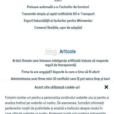
Preluare automată a e-Facturilor de furnizori
Transmite simplu și rapid notificările RO e-Transport
Export îmbunătățit al facturilor pentru Winmentor
Comenzi flexibile, ușor de adaptat
Articole
AI Act: firmele care folosesc inteligența artificială trebuie să respecte
reguli de transparență
Firma ta are angajați? Aspecte la care e bine să fii atent
Administrarea unei firme mici: 10 verificări care îți pot salva timp și bani
Cum împrumut firma cu bani și cum îmi recuperez creditarea?
Acest site utilizează cookie-uri
Cheltuieli personale pe firmă? Ce trebuie să știi
Folosim cookie-uri pentru a personaliza conținutul website-ului și pentru a
analiza traficul pe website-ul nostru. De asemenea, furnizăm informații
partenerilor noștri de publicitate și analiză a traficului despre modul în
care utilizați website-ul nostru. Partenerii noștri pot combina informațiile