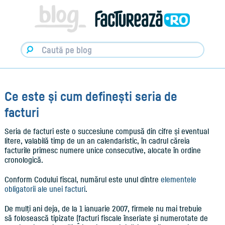
Facturare,
e-
Factura
&
Info
pentru
Antreprenori
|
Blog
Factureaza.ro
Ce este și cum definești seria de
facturi
Seria de facturi este o succesiune compusă din cifre și eventual
litere, valabilă timp de un an calendaristic, în cadrul căreia
facturile primesc numere unice consecutive, alocate în ordine
cronologică.
Conform Codului fiscal, numărul este unul dintre
elementele
obligatorii ale unei facturi
.
De mulți ani deja, de la 1 ianuarie 2007, firmele nu mai trebuie
să folosească tipizate (facturi fiscale înseriate şi numerotate de