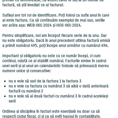
factură, să știi imediat ce ai facturat.
Sufixul are tot rol de identificare. Poți folosi ca sufix anul în care
ai emis factura. Ca să continuăm exemplul de mai sus, seriile
vor arăta așa: WEB-001-2024 și HOS-001-2024.
Pentru simplificare, noi am început fiecare serie de la unu. Dar
nu este obligatoriu. Dacă în anul precedent ultima factură emisă
a primit numărul 495, poți începe anul următor cu numărul 496.
Important și obligatoriu nu este cu ce număr începi, ci cum
continui, odată ce ai stabilit numărul. Facturile emise în cadrul
unei serii și al unui an calendaristic trebuie să primească mereu
numere unice și consecutive:
nu e voie să sari de la factura 1 la factura 3
nu e voie ca factura cu numărul 3 să aibă o dată anterioară
facturii cu numărul 2
nu e voie să ai două facturi cu numărul 3 în cadrul aceleiași
serii
Ordinea și disciplina în facturi este esențială nu doar ca să
respecți codul fiscal, ci și ca să eviți haosul în contabilitate.