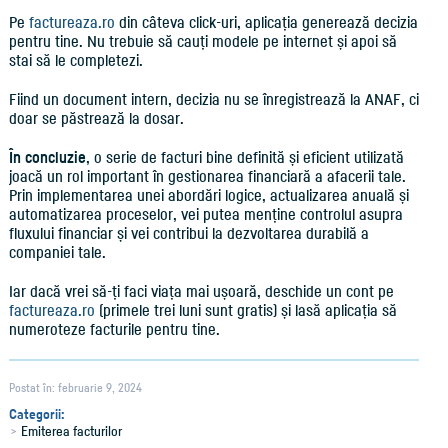
Pe
factureaza.ro
din câteva click-uri, aplicația generează decizia
pentru tine. Nu trebuie să cauți modele pe internet și apoi să
stai să le completezi.
Fiind un document intern, decizia nu se înregistrează la ANAF, ci
doar se păstrează la dosar.
În concluzie
, o serie de facturi bine definită și eficient utilizată
joacă un rol important în gestionarea financiară a afacerii tale.
Prin implementarea unei abordări logice, actualizarea anuală și
automatizarea proceselor, vei putea menține controlul asupra
fluxului financiar și vei contribui la dezvoltarea durabilă a
companiei tale.
Iar dacă vrei să-ți faci viața mai ușoară, deschide un cont pe
factureaza.ro
(primele trei luni sunt gratis) și lasă aplicația să
numeroteze facturile pentru tine.
Postat în: februarie 9, 2024
Categorii:
Emiterea facturilor