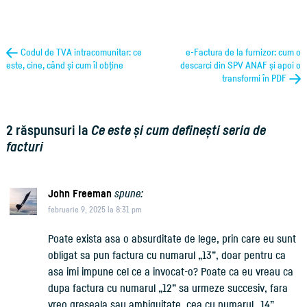
Codul de TVA intracomunitar: ce
e-Factura de la furnizor: cum o
este, cine, când și cum îl obține
descarci din SPV ANAF și apoi o
transformi în PDF
2 răspunsuri la
Ce este și cum definești seria de
facturi
John Freeman
spune:
februarie 9, 2025 la 8:31 pm
Poate exista asa o absurditate de lege, prin care eu sunt
obligat sa pun factura cu numarul „13”, doar pentru ca
asa imi impune cel ce a invocat-o? Poate ca eu vreau ca
dupa factura cu numarul „12” sa urmeze succesiv, fara
vreo greseala sau ambiguitate, cea cu numarul „14”,