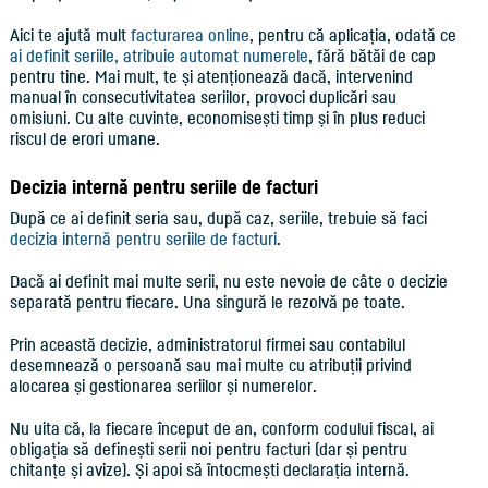
Aici te ajută mult
facturarea online
, pentru că aplicația, odată ce
ai definit seriile, atribuie automat numerele
, fără bătăi de cap
pentru tine. Mai mult, te și atenționează dacă, intervenind
manual în consecutivitatea seriilor, provoci duplicări sau
omisiuni. Cu alte cuvinte, economisești timp și în plus reduci
riscul de erori umane.
Decizia internă pentru seriile de facturi
După ce ai definit seria sau, după caz, seriile, trebuie să faci
decizia internă pentru seriile de facturi
.
Dacă ai definit mai multe serii, nu este nevoie de câte o decizie
separată pentru fiecare. Una singură le rezolvă pe toate.
Prin această decizie, administratorul firmei sau contabilul
desemnează o persoană sau mai multe cu atribuții privind
alocarea și gestionarea seriilor și numerelor.
Nu uita că, la fiecare început de an, conform codului fiscal, ai
obligația să definești serii noi pentru facturi (dar și pentru
chitanțe și avize). Și apoi să întocmești declarația internă.