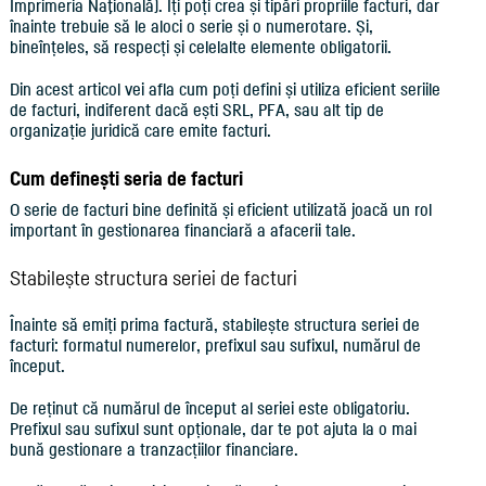
Imprimeria Naţională). Îți poți crea și tipări propriile facturi, dar
înainte trebuie să le aloci o serie și o numerotare. Și,
bineînțeles, să respecți și celelalte elemente obligatorii.
Din acest articol vei afla cum poți defini și utiliza eficient seriile
de facturi, indiferent dacă ești SRL, PFA, sau alt tip de
organizație juridică care emite facturi.
Cum definești seria de facturi
O serie de facturi bine definită și eficient utilizată joacă un rol
important în gestionarea financiară a afacerii tale.
Stabilește structura seriei de facturi
Înainte să emiți prima factură, stabilește structura seriei de
facturi: formatul numerelor, prefixul sau sufixul, numărul de
început.
De reținut că numărul de început al seriei este obligatoriu.
Prefixul sau sufixul sunt opționale, dar te pot ajuta la o mai
bună gestionare a tranzacțiilor financiare.