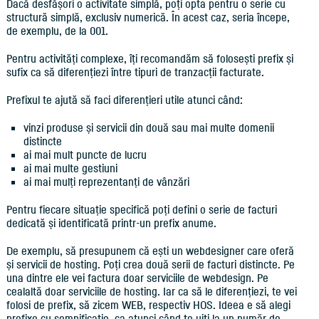
Dacă desfășori o activitate simplă, poți opta pentru o serie cu
structură simplă, exclusiv numerică. În acest caz, seria începe,
de exemplu, de la 001.
Pentru activități complexe, îți recomandăm să folosești prefix și
sufix ca să diferențiezi între tipuri de tranzacții facturate.
Prefixul te ajută să faci diferențieri utile atunci când:
vinzi produse și servicii din două sau mai multe domenii
distincte
ai mai mult puncte de lucru
ai mai multe gestiuni
ai mai mulți reprezentanți de vânzări
Pentru fiecare situație specifică poți defini o serie de facturi
dedicată și identificată printr-un prefix anume.
De exemplu, să presupunem că ești un webdesigner care oferă
și servicii de hosting. Poți crea două serii de facturi distincte. Pe
una dintre ele vei factura doar serviciile de webdesign. Pe
cealaltă doar serviciile de hosting. Iar ca să le diferențiezi, te vei
folosi de prefix, să zicem WEB, respectiv HOS. Ideea e să alegi
prefixe cu semnificație, ca atunci când te uiți la un număr de