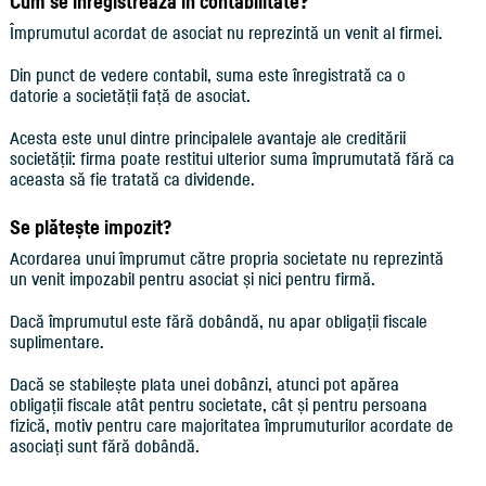
Cum se înregistrează în contabilitate?
Împrumutul acordat de asociat nu reprezintă un venit al firmei.
Din punct de vedere contabil, suma este înregistrată ca o
datorie a societății față de asociat.
Acesta este unul dintre principalele avantaje ale creditării
societății: firma poate restitui ulterior suma împrumutată fără ca
aceasta să fie tratată ca dividende.
Se plătește impozit?
Acordarea unui împrumut către propria societate nu reprezintă
un venit impozabil pentru asociat și nici pentru firmă.
Dacă împrumutul este fără dobândă, nu apar obligații fiscale
suplimentare.
Dacă se stabilește plata unei dobânzi, atunci pot apărea
obligații fiscale atât pentru societate, cât și pentru persoana
fizică, motiv pentru care majoritatea împrumuturilor acordate de
asociați sunt fără dobândă.