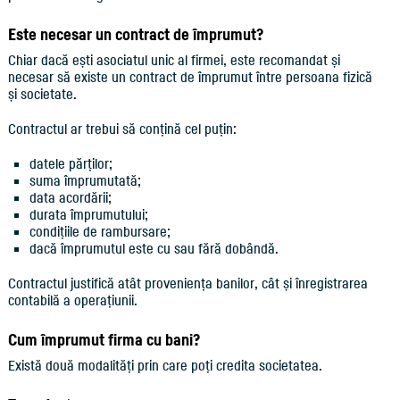
Este necesar un contract de împrumut?
Chiar dacă ești asociatul unic al firmei, este recomandat și
necesar să existe un contract de împrumut între persoana fizică
și societate.
Contractul ar trebui să conțină cel puțin:
datele părților;
suma împrumutată;
data acordării;
durata împrumutului;
condițiile de rambursare;
dacă împrumutul este cu sau fără dobândă.
Contractul justifică atât proveniența banilor, cât și înregistrarea
contabilă a operațiunii.
Cum împrumut firma cu bani?
Există două modalități prin care poți credita societatea.