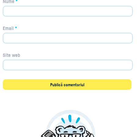
Nume
*
Email
*
Site web