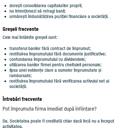
dorești consolidarea capitalurilor proprii;
nu intenționezi să retragi banii;
urmărești îmbunătățirea poziției financiare a societății.
Greșeli frecvente
Cele mai întâlnite greșeli sunt:
transferul banilor fără contract de împrumut;
restituirea împrumutului fără documente justificative;
confundarea împrumutului cu dividendele;
utilizarea banilor firmei pentru cheltuieli personale;
lipsa unei evidențe clare a sumelor împrumutate și
rambursate;
restituirea împrumutului fără verificarea activului net al
societății.
Întrebări frecvente
Pot împrumuta firma imediat după înființare?
Da. Societatea poate fi creditată chiar dacă încă nu a început
activitatea.