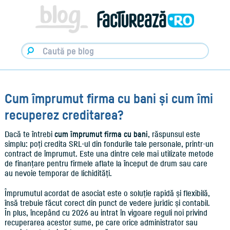
Facturare,
e-
Factura
&
Info
pentru
Antreprenori
|
Blog
Factureaza.ro
Cum împrumut firma cu bani și cum îmi
recuperez creditarea?
Dacă te întrebi
cum împrumut firma cu bani
, răspunsul este
simplu: poți credita SRL-ul din fondurile tale personale, printr-un
contract de împrumut. Este una dintre cele mai utilizate metode
de finanțare pentru firmele aflate la început de drum sau care
au nevoie temporar de lichidități.
Împrumutul acordat de asociat este o soluție rapidă și flexibilă,
însă trebuie făcut corect din punct de vedere juridic și contabil.
În plus, începând cu 2026 au intrat în vigoare reguli noi privind
recuperarea acestor sume, pe care orice administrator sau