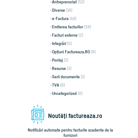
Antreprenoriat
(52)
Diverse
(18)
e-Factura
(40)
Emiterea facturilor
(28)
Facturi externe
(2)
Integrări
(5)
Opțiuni Factureaza.RO
(8)
Pontaj
(2)
Resurse
(3)
Serii documente
(1)
TVA
(8)
Uncategorized
(8)
Noutăţi factureaza.ro
Notificări automate pentru facturile scadente de la
furnizori