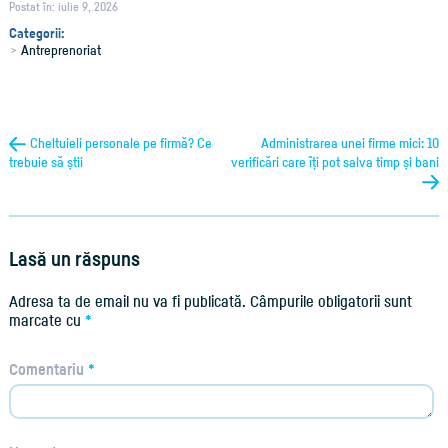
Postat în: iulie 9, 2026
Categorii:
Antreprenoriat
Cheltuieli personale pe firmă? Ce
Administrarea unei firme mici: 10
trebuie să știi
verificări care îți pot salva timp și bani
Lasă un răspuns
Adresa ta de email nu va fi publicată.
Câmpurile obligatorii sunt
marcate cu
*
Comentariu
*