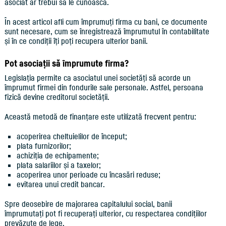
asociat ar trebui să le cunoască.
În acest articol afli cum împrumuți firma cu bani, ce documente
sunt necesare, cum se înregistrează împrumutul în contabilitate
și în ce condiții îți poți recupera ulterior banii.
Pot asociații să împrumute firma?
Legislația permite ca asociatul unei societăți să acorde un
împrumut firmei din fondurile sale personale. Astfel, persoana
fizică devine creditorul societății.
Această metodă de finanțare este utilizată frecvent pentru:
acoperirea cheltuielilor de început;
plata furnizorilor;
achiziția de echipamente;
plata salariilor și a taxelor;
acoperirea unor perioade cu încasări reduse;
evitarea unui credit bancar.
Spre deosebire de majorarea capitalului social, banii
împrumutați pot fi recuperați ulterior, cu respectarea condițiilor
prevăzute de lege.