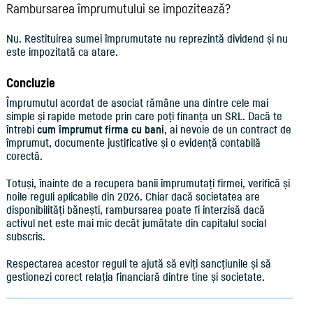
Rambursarea împrumutului se impozitează?
Nu. Restituirea sumei împrumutate nu reprezintă dividend și nu
este impozitată ca atare.
Concluzie
Împrumutul acordat de asociat rămâne una dintre cele mai
simple și rapide metode prin care poți finanța un SRL. Dacă te
întrebi
cum împrumut firma cu bani
, ai nevoie de un contract de
împrumut, documente justificative și o evidență contabilă
corectă.
Totuși, înainte de a recupera banii împrumutați firmei, verifică și
noile reguli aplicabile din 2026. Chiar dacă societatea are
disponibilități bănești, rambursarea poate fi interzisă dacă
activul net este mai mic decât jumătate din capitalul social
subscris.
Respectarea acestor reguli te ajută să eviți sancțiunile și să
gestionezi corect relația financiară dintre tine și societate.