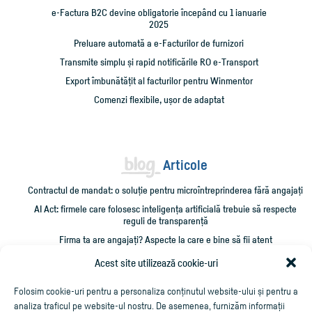
e-Factura B2C devine obligatorie începând cu 1 ianuarie
2025
Preluare automată a e-Facturilor de furnizori
Transmite simplu și rapid notificările RO e-Transport
Export îmbunătățit al facturilor pentru Winmentor
Comenzi flexibile, ușor de adaptat
Articole
Contractul de mandat: o soluție pentru microîntreprinderea fără angajați
AI Act: firmele care folosesc inteligența artificială trebuie să respecte
reguli de transparență
Firma ta are angajați? Aspecte la care e bine să fii atent
Administrarea unei firme mici: 10 verificări care îți pot salva timp și bani
Acest site utilizează cookie-uri
Cum împrumut firma cu bani și cum îmi recuperez creditarea?
Folosim cookie-uri pentru a personaliza conținutul website-ului și pentru a
analiza traficul pe website-ul nostru. De asemenea, furnizăm informații