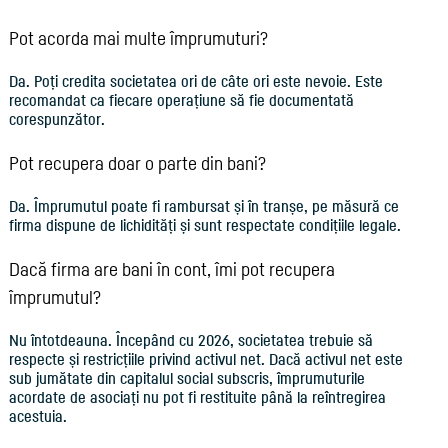
Pot acorda mai multe împrumuturi?
Da. Poți credita societatea ori de câte ori este nevoie. Este
recomandat ca fiecare operațiune să fie documentată
corespunzător.
Pot recupera doar o parte din bani?
Da. Împrumutul poate fi rambursat și în tranșe, pe măsură ce
firma dispune de lichidități și sunt respectate condițiile legale.
Dacă firma are bani în cont, îmi pot recupera
împrumutul?
Nu întotdeauna. Începând cu 2026, societatea trebuie să
respecte și restricțiile privind activul net. Dacă activul net este
sub jumătate din capitalul social subscris, împrumuturile
acordate de asociați nu pot fi restituite până la reîntregirea
acestuia.