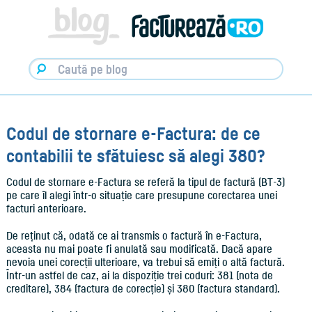
Facturare,
e-
Factura
&
Info
pentru
Antreprenori
|
Blog
Factureaza.ro
Codul de stornare e-Factura: de ce
contabilii te sfătuiesc să alegi 380?
Codul de stornare e-Factura se referă la tipul de factură (BT-3)
pe care îl alegi într-o situație care presupune corectarea unei
facturi anterioare.
De reținut că, odată ce ai transmis o factură în e-Factura,
aceasta nu mai poate fi anulată sau modificată. Dacă apare
nevoia unei corecții ulterioare, va trebui să emiți o altă factură.
Într-un astfel de caz, ai la dispoziție trei coduri: 381 (nota de
creditare), 384 (factura de corecție) și 380 (factura standard).