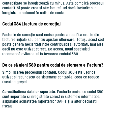
contabilitate se înregistrează cu minus. Asta complică procesul
contabil. Și poate crea și alte încurcături dacă facturile sunt
înregistrate automat în softul de conta.
Codul 384 (factura de corecție)
Facturile de corecție sunt emise pentru a rectifica erorile din
facturile inițiale sau pentru ajustări ulterioare. Totuși, acest cod
poate genera neclarități între contribuabil și autorități, mai ales
dacă nu este utilizat corect. De aceea, mulți specialiști
recomandă evitarea lui în favoarea codului 380.
De ce să alegi 380 pentru codul de stornare e-Factura?
Simplificarea procesului contabil.
Codul 380 este ușor de
utilizat și recunoscut de sistemele contabile, ceea ce reduce
riscul de greșeli.
Corectitudinea datelor raportate.
Facturile emise cu codul 380
sunt importate și înregistrate corect în sistemele informatice,
asigurând acuratețea raportărilor SAF-T și a altor declarații
fiscale.