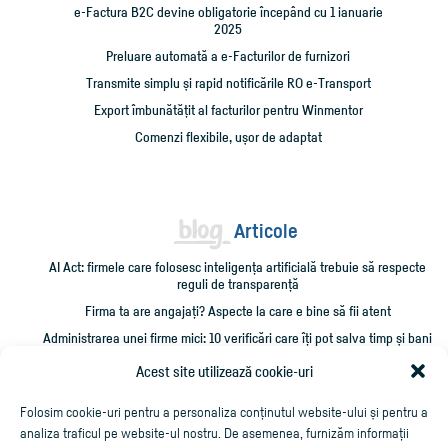
e-Factura B2C devine obligatorie începând cu 1 ianuarie
2025
Preluare automată a e-Facturilor de furnizori
Transmite simplu și rapid notificările RO e-Transport
Export îmbunătățit al facturilor pentru Winmentor
Comenzi flexibile, ușor de adaptat
Articole
AI Act: firmele care folosesc inteligența artificială trebuie să respecte
reguli de transparență
Firma ta are angajați? Aspecte la care e bine să fii atent
Administrarea unei firme mici: 10 verificări care îți pot salva timp și bani
Cum împrumut firma cu bani și cum îmi recuperez creditarea?
Acest site utilizează cookie-uri
Cheltuieli personale pe firmă? Ce trebuie să știi
Folosim cookie-uri pentru a personaliza conținutul website-ului și pentru a
analiza traficul pe website-ul nostru. De asemenea, furnizăm informații