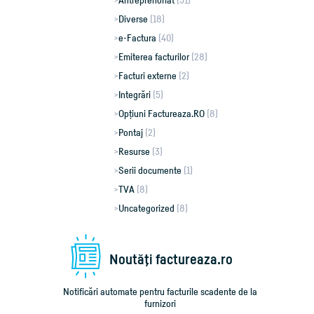
Diverse
(18)
e-Factura
(40)
Emiterea facturilor
(28)
Facturi externe
(2)
Integrări
(5)
Opțiuni Factureaza.RO
(8)
Pontaj
(2)
Resurse
(3)
Serii documente
(1)
TVA
(8)
Uncategorized
(8)
Noutăţi factureaza.ro
Notificări automate pentru facturile scadente de la
furnizori