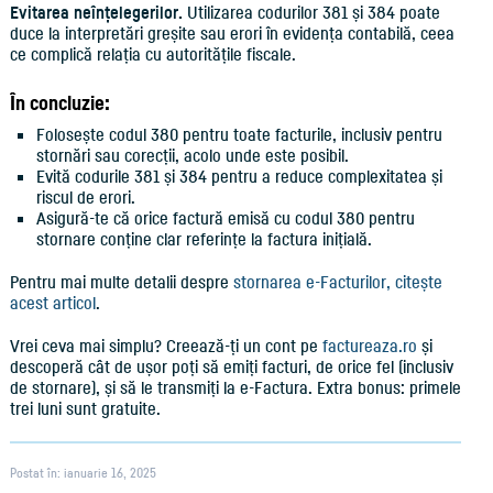
Evitarea neînțelegerilor.
Utilizarea codurilor 381 și 384 poate
duce la interpretări greșite sau erori în evidența contabilă, ceea
ce complică relația cu autoritățile fiscale.
În concluzie:
Folosește codul 380 pentru toate facturile, inclusiv pentru
stornări sau corecții, acolo unde este posibil.
Evită codurile 381 și 384 pentru a reduce complexitatea și
riscul de erori.
Asigură-te că orice factură emisă cu codul 380 pentru
stornare conține clar referințe la factura inițială.
Pentru mai multe detalii despre
stornarea e-Facturilor, citește
acest articol
.
Vrei ceva mai simplu? Creează-ți un cont pe
factureaza.ro
și
descoperă cât de ușor poți să emiți facturi, de orice fel (inclusiv
de stornare), și să le transmiți la e-Factura. Extra bonus: primele
trei luni sunt gratuite.
Postat în: ianuarie 16, 2025