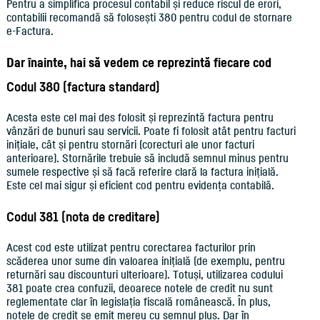
Pentru a simplifica procesul contabil și reduce riscul de erori,
contabilii recomandă să folosești 380 pentru codul de stornare
e-Factura.
Dar înainte, hai să vedem ce reprezintă fiecare cod
Codul 380 (factura standard)
Acesta este cel mai des folosit și reprezintă factura pentru
vânzări de bunuri sau servicii. Poate fi folosit atât pentru facturi
inițiale, cât și pentru stornări (corecturi ale unor facturi
anterioare). Stornările trebuie să includă semnul minus pentru
sumele respective și să facă referire clară la factura inițială.
Este cel mai sigur și eficient cod pentru evidența contabilă.
Codul 381 (nota de creditare)
Acest cod este utilizat pentru corectarea facturilor prin
scăderea unor sume din valoarea inițială (de exemplu, pentru
returnări sau discounturi ulterioare). Totuși, utilizarea codului
381 poate crea confuzii, deoarece notele de credit nu sunt
reglementate clar în legislația fiscală românească. În plus,
notele de credit se emit mereu cu semnul plus. Dar în