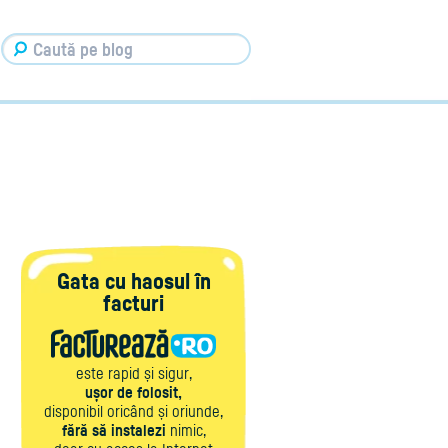
Gata cu haosul în
facturi
este rapid și sigur,
ușor de folosit,
disponibil oricând și oriunde,
fără să instalezi
nimic,