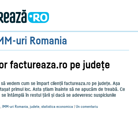
MM-uri Romania
lor factureaza.ro pe județe
 să vedem cum se împart clienții factureaza.ro pe județe. Așa
tașat primul loc. Asta știam înainte să ne apucăm de treabă. Ce
se întâmplă în restul țării și dacă se adeveresc suspiciunile
o
,
IMM-uri Romania
,
judete
,
statistica economica
|
Un comentariu