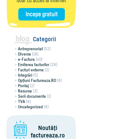
doar cu acces la Internet
Categorii
Antreprenoriat
(52)
Diverse
(18)
e-Factura
(40)
Emiterea facturilor
(28)
Facturi externe
(2)
Integrări
(5)
Opțiuni Factureaza.RO
(8)
Pontaj
(2)
Resurse
(3)
Serii documente
(1)
TVA
(8)
Uncategorized
(8)
Noutăţi
factureaza.ro