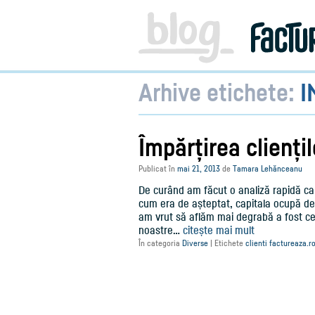
Facturare,
e-
Factura
&
Info
pentru
Antreprenori
Arhive etichete:
I
|
Blog
Factureaza.ro
Împărțirea clienți
Publicat în
mai 21, 2013
de
Tamara Lehănceanu
De curând am făcut o analiză rapidă ca
cum era de așteptat, capitala ocupă de
am vrut să aflăm mai degrabă a fost ce 
noastre…
citește mai mult
În categoria
Diverse
|
Etichete
clienti factureaza.r