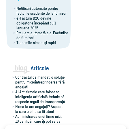
Notificări automate pentru
facturile scadente de la furnizori
e-Factura B2C devine
obligatorie începând cu 1
ianuarie 2025
Preluare automată a e-Facturilor
de furnizori
Transmite simplu și rapid
notificările RO e-Transport
Export îmbunătățit al facturilor
pentru Winmentor
Comenzi flexibile, ușor de
adaptat
Articole
Contractul de mandat: o soluție
pentru microîntreprinderea fără
angajați
AI Act: firmele care folosesc
inteligența artificială trebuie să
respecte reguli de transparență
Firma ta are angajați? Aspecte
la care e bine să fii atent
Administrarea unei firme mici:
10 verificări care îți pot salva
timp și bani