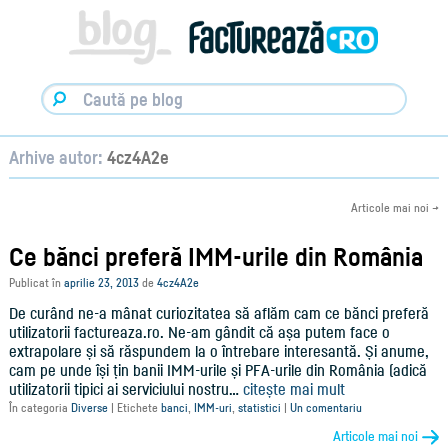
Facturare,
e-
Factura
&
Info
pentru
Antreprenori
|
Arhive autor:
4cz4A2e
Blog
Factureaza.ro
Articole mai noi
→
Ce bănci preferă IMM-urile din România
Publicat în
aprilie 23, 2013
de
4cz4A2e
De curând ne-a mânat curiozitatea să aflăm cam ce bănci preferă
utilizatorii factureaza.ro. Ne-am gândit că așa putem face o
extrapolare și să răspundem la o întrebare interesantă. Și anume,
cam pe unde își țin banii IMM-urile și PFA-urile din România (adică
utilizatorii tipici ai serviciului nostru…
citește mai mult
În categoria
Diverse
|
Etichete
banci
,
IMM-uri
,
statistici
|
Un comentariu
Articole mai noi
→