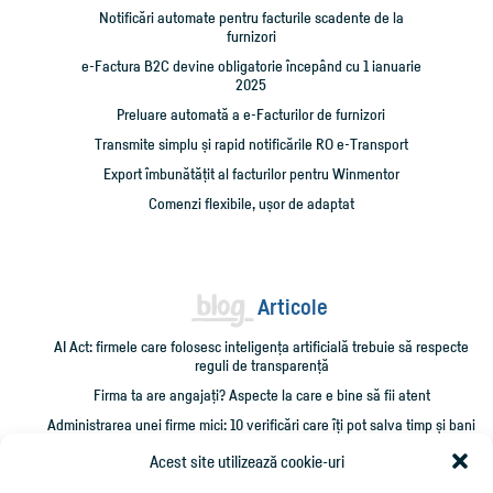
Notificări automate pentru facturile scadente de la
furnizori
e-Factura B2C devine obligatorie începând cu 1 ianuarie
2025
Preluare automată a e-Facturilor de furnizori
Transmite simplu și rapid notificările RO e-Transport
Export îmbunătățit al facturilor pentru Winmentor
Comenzi flexibile, ușor de adaptat
Articole
AI Act: firmele care folosesc inteligența artificială trebuie să respecte
reguli de transparență
Firma ta are angajați? Aspecte la care e bine să fii atent
Administrarea unei firme mici: 10 verificări care îți pot salva timp și bani
Cum împrumut firma cu bani și cum îmi recuperez creditarea?
Acest site utilizează cookie-uri
Cheltuieli personale pe firmă? Ce trebuie să știi