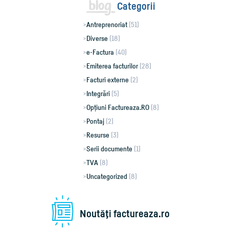
Categorii
Antreprenoriat
(51)
Diverse
(18)
e-Factura
(40)
Emiterea facturilor
(28)
Facturi externe
(2)
Integrări
(5)
Opțiuni Factureaza.RO
(8)
Pontaj
(2)
Resurse
(3)
Serii documente
(1)
TVA
(8)
Uncategorized
(8)
Noutăţi factureaza.ro