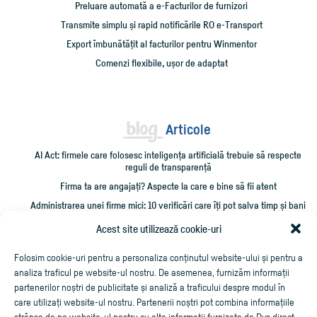
Preluare automată a e-Facturilor de furnizori
Transmite simplu și rapid notificările RO e-Transport
Export îmbunătățit al facturilor pentru Winmentor
Comenzi flexibile, ușor de adaptat
Articole
AI Act: firmele care folosesc inteligența artificială trebuie să respecte
reguli de transparență
Firma ta are angajați? Aspecte la care e bine să fii atent
Administrarea unei firme mici: 10 verificări care îți pot salva timp și bani
Cum împrumut firma cu bani și cum îmi recuperez creditarea?
Acest site utilizează cookie-uri
Cheltuieli personale pe firmă? Ce trebuie să știi
Folosim cookie-uri pentru a personaliza conținutul website-ului și pentru a
analiza traficul pe website-ul nostru. De asemenea, furnizăm informații
partenerilor noștri de publicitate și analiză a traficului despre modul în
care utilizați website-ul nostru. Partenerii noștri pot combina informațiile
strânse de pe website-ul nostru cu alte informații furnizate de Dvs direct