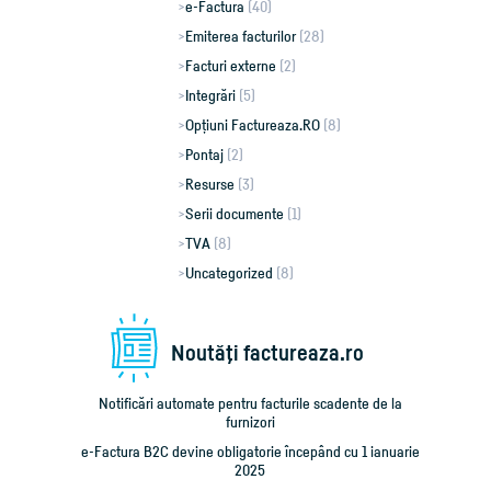
e-Factura
(40)
Emiterea facturilor
(28)
Facturi externe
(2)
Integrări
(5)
Opțiuni Factureaza.RO
(8)
Pontaj
(2)
Resurse
(3)
Serii documente
(1)
TVA
(8)
Uncategorized
(8)
Noutăţi factureaza.ro
Notificări automate pentru facturile scadente de la
furnizori
e-Factura B2C devine obligatorie începând cu 1 ianuarie
2025