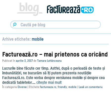
Facturare,
e-
Factura
&
Info
pentru
Antreprenori
|
Arhive etichete:
mobile
Blog
Factureaza.ro
Facturează.ro – mai prietenos ca oricând
Publicat în
aprilie 3, 2017
de
Tamara Lehănceanu
Lucrurile bine făcute cer timp. Astfel, după o perioadă de teste și
îmbunătățiri, ne bucurăm să îți putem prezenta noutățile
Facturează.ro. Este vorba despre versiunea mobile și despre cea
dedicată tabletelor.…
citește mai mult
În categoria
Diverse
|
Etichete
factureaza.ro
,
friendly
,
mobile
|
Lasă un comentariu