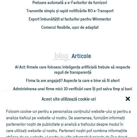
Preluare automată a e-Facturilor de furnizori
Transmite simplu și rapid notificările RO e-Transport
Export îmbunătățit al facturilor pentru Winmentor
Comenzi flexibile, ușor de adaptat
Articole
AI Act: firmele care folosesc inteligența artificială trebuie să respecte
reguli de transparență
Firma ta are angajați? Aspecte la care e bine să fii atent
Administrarea unei firme mici: 10 verificări care îți pot salva timp și bani
Cum împrumut firma cu bani și cum îmi recuperez creditarea?
Acest site utilizează cookie-uri
Cheltuieli personale pe firmă? Ce trebuie să știi
Folosim cookie-uri pentru a personaliza conținutul website-ului și pentru a
analiza traficul pe website-ul nostru. De asemenea, furnizăm informații
partenerilor noștri de publicitate și analiză a traficului despre modul în
care utilizați website-ul nostru. Partenerii noștri pot combina informațiile
strânse de pe website-ul nostru cu alte informații furnizate de Dvs direct