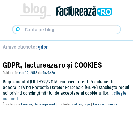
Facturare,
e-
Factura
&
Info
pentru
Antreprenori
|
Arhive etichete:
gdpr
Blog
Factureaza.ro
GDPR, factureaza.ro și COOKIES
Publicat în
mai 10, 2018
de
4cz4A2e
Regulamentul (UE) 679/2016, cunoscut drept Regulamentul
General privind Protecția Datelor Personale (GDPR) stabilește reguli
noi privind consimțământul de acceptare al cookie-urilor.…
citește
mai mult
În categoria
Diverse
,
Uncategorized
|
Etichete
cookies
,
gdpr
|
Lasă un comentariu