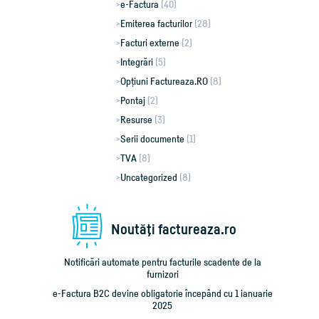
e-Factura
(40)
Emiterea facturilor
(28)
Facturi externe
(2)
Integrări
(5)
Opțiuni Factureaza.RO
(8)
Pontaj
(2)
Resurse
(3)
Serii documente
(1)
TVA
(8)
Uncategorized
(8)
Noutăţi factureaza.ro
Notificări automate pentru facturile scadente de la
furnizori
e-Factura B2C devine obligatorie începând cu 1 ianuarie
2025