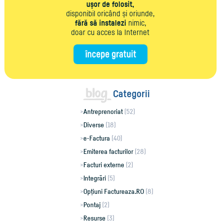
ușor de folosit,
disponibil oricând și oriunde,
fără să instalezi
nimic,
doar cu acces la Internet
Categorii
Antreprenoriat
(52)
Diverse
(18)
e-Factura
(40)
Emiterea facturilor
(28)
Facturi externe
(2)
Integrări
(5)
Opțiuni Factureaza.RO
(8)
Pontaj
(2)
Resurse
(3)