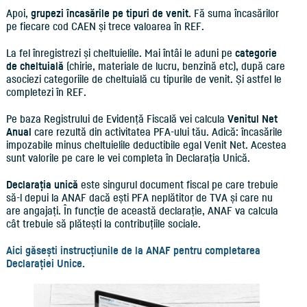
Apoi,
grupezi încasările pe tipuri de venit
. Fă suma încasărilor
pe fiecare cod CAEN și trece valoarea în REF.
La fel înregistrezi și cheltuielile. Mai întâi le aduni pe
categorie
de cheltuială
(chirie, materiale de lucru, benzină etc), după care
asociezi categoriile de cheltuială cu tipurile de venit. Și astfel le
completezi în REF.
Pe baza Registrului de Evidență Fiscală vei calcula
Venitul Net
Anual
care rezultă din activitatea PFA-ului tău. Adică: încasările
impozabile minus cheltuielile deductibile egal Venit Net. Acestea
sunt valorile pe care le vei completa în Declarația Unică.
Declarația unică
este singurul document fiscal pe care trebuie
să-l depui la ANAF dacă ești PFA neplătitor de TVA și care nu
are angajați. În funcție de această declarație, ANAF va calcula
cât trebuie să plătești la contribuțiile sociale.
Aici găsești instrucțiunile de la ANAF pentru completarea
Declarației Unice.