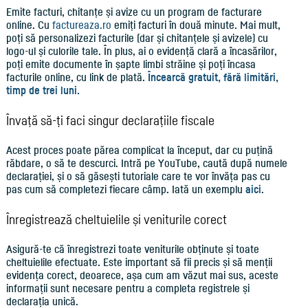
Emite facturi, chitanțe și avize cu un program de facturare
online. Cu
factureaza.ro
emiți facturi în două minute. Mai mult,
poți să personalizezi facturile (dar și chitanțele și avizele) cu
logo-ul și culorile tale. În plus, ai o evidență clară a încasărilor,
poți emite documente în șapte limbi străine și poți încasa
facturile online, cu link de plată.
Încearcă gratuit, fără limitări,
timp de trei luni.
Învață să-ți faci singur declarațiile fiscale
Acest proces poate părea complicat la început, dar cu puțină
răbdare, o să te descurci. Intră pe YouTube, caută după numele
declarației, și o să găsești tutoriale care te vor învăța pas cu
pas cum să completezi fiecare câmp. Iată un exemplu
aici
.
Înregistrează cheltuielile și veniturile corect
Asigură-te că înregistrezi toate veniturile obținute și toate
cheltuielile efectuate. Este important să fii precis și să menții
evidența corect, deoarece, așa cum am văzut mai sus, aceste
informații sunt necesare pentru a completa registrele și
declarația unică.