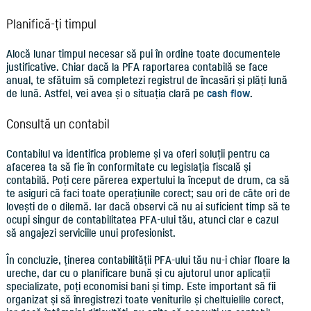
Planifică-ți timpul
Alocă lunar timpul necesar să pui în ordine toate documentele
justificative. Chiar dacă la PFA raportarea contabilă se face
anual, te sfătuim să completezi registrul de încasări și plăți lună
de lună. Astfel, vei avea și o situația clară pe
cash flow
.
Consultă un contabil
Contabilul va identifica probleme și va oferi soluții pentru ca
afacerea ta să fie în conformitate cu legislația fiscală și
contabilă. Poți cere părerea expertului la început de drum, ca să
te asiguri că faci toate operațiunile corect; sau ori de câte ori de
lovești de o dilemă. Iar dacă observi că nu ai suficient timp să te
ocupi singur de contabilitatea PFA-ului tău, atunci clar e cazul
să angajezi serviciile unui profesionist.
În concluzie, ținerea contabilității PFA-ului tău nu-i chiar floare la
ureche, dar cu o planificare bună și cu ajutorul unor aplicații
specializate, poți economisi bani și timp. Este important să fii
organizat și să înregistrezi toate veniturile și cheltuielile corect,