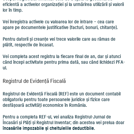
eficientă a activelor organizației și la urmărirea utilizării și valorii
lor în timp.
Vei înregistra activele cu valoarea lor de intrare – cea care
apare pe documentele justificative (facturi, bonuri, chitanțe).
Pentru datorii și creanțe vei trece valorile care au rămas de
plătit, respectiv de încasat.
Vei completa acest registru la fiecare final de an, dar și atunci
când începi activitate pentru prima dată, sau când lichidezi PFA-
ul.
Registrul de Evidență Fiscală
Registrul de Evidență Fiscală (REF) este un document contabil
obligatoriu pentru toate persoanele juridice și fizice care
desfășoară activități economice în România.
Pentru a completa REF-ul, vei analiza Registrul-Jurnal de
Încasări și Plăți și Registrul Inventar; din acestea vei prelua doar
încasările impozabile și cheltuielile deductibile
.