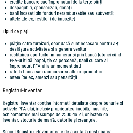
credite bancare sau împrumuturi de la terțe părți
despăgubiri, sponsorizări, donații
banii încasați din fonduri nerambursabile sau subvenţii;
altele (de ex, restituiri de impozite)
Tipuri de plăți
plățile către furnizori, doar dacă sunt necesare pentru a-ți
desfășura activitatea și a genera venituri
restituirea aporturilor în numerar şi prin bancă (atunci când
PFA-ul îți dă înapoi, ție ca persoană, banii cu care ai
împrumutat PFA-ul la un moment dat)
rate la bancă sau rambursarea altor împrumuturi
altele (de ex, amenzi sau penalități)
Registrul-Inventar
Registrul-inventar conține informații detaliate despre bunurile și
activele PFA-ului, inclusiv proprietatea imobilă, mașinile,
echipamentele mai scumpe de 2500 de lei, obiectele de
inventar, stocurile de marfă, datoriile și creanțele.
Scopul Registrului-Inventar este de a ajuta la gestionarea