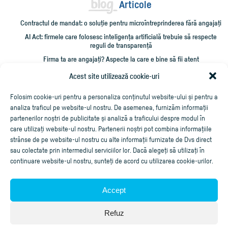
Articole
Contractul de mandat: o soluție pentru microîntreprinderea fără angajați
AI Act: firmele care folosesc inteligența artificială trebuie să respecte
reguli de transparență
Firma ta are angajați? Aspecte la care e bine să fii atent
Administrarea unei firme mici: 10 verificări care îți pot salva timp și bani
Acest site utilizează cookie-uri
Cum împrumut firma cu bani și cum îmi recuperez creditarea?
Folosim cookie-uri pentru a personaliza conținutul website-ului și pentru a
analiza traficul pe website-ul nostru. De asemenea, furnizăm informații
partenerilor noștri de publicitate și analiză a traficului despre modul în
care utilizați website-ul nostru. Partenerii noștri pot combina informațiile
strânse de pe website-ul nostru cu alte informații furnizate de Dvs direct
sau colectate prin intermediul serviciilor lor. Dacă alegeți să utilizați în
continuare website-ul nostru, sunteți de acord cu utilizarea cookie-urilor.
Accept
Aplicaţie de facturare online
Refuz
Copyright ©2020
Cubus Arts
, toate drepturile rezervate.