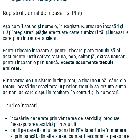
Registrul-Jurnal de Încasări și Plăți
Așa cum îi spune și numele, în Registrul-Jurnal de Încasări și
Plăți înregistrezi plățile efectuate către furnizorii tăi și încasările
care ți-au intrat de la clienți.
Pentru fiecare încasare și pentru fiecare plată trebuie să ai
documente justificative: factură, bon, chitanță, extras bancar
pentru încasările prin bancă.
Aceste documente trebuie
arhivate.
Fiind vorba de un sistem în timp real, la final de lună, când din
totalul încasărilor scazi totalul plăților, trebuie să rezulte suma
de bani de care dispui în realitate (în conturi și în numerar).
Tipuri de încasări
încasările generate prin vânzarea de servicii și produse
(desfăşurarea activităţii PFA-ului)
banii pe care îi depui personal în PFA (aporturile în numerar
şi prin bancă), din alte surse, cum ar fi economiile personale