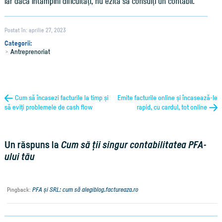
iar dacă întâmpini dificultăți, nu ezita să consulți un contabil.
Postat în: aprilie 27, 2023
Categorii:
Antreprenoriat
Cum să încasezi facturile la timp și
Emite facturile online și încasează-le
să eviți problemele de cash flow
rapid, cu cardul, tot online
Un răspuns la
Cum să ții singur contabilitatea PFA-
ului tău
PFA și SRL: cum să alegiblog.factureaza.ro
Pingback: