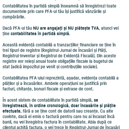
Contabilitatea în partidă simplă înseamnă să înregistrezi toate
documentele prin care PFA-ul tău își justifică vânzările și
cumpărările.
Dacă PFA-ul tău
NU are angajați și NU plătește TVA
, atunci vei
ține
contabilitatea în partidă simplă
.
Această evidență contabilă a tranzacțiilor financiare se ține în
trei tipuri de registre (Registrul-Jurnal de Încasări și Plăți,
Registrul-Inventar și Registrul de Evidență Fiscală). Din aceste
registre vor reieși anual toate obligațiile fiscale la bugetul de
stat (adică impozitul pe venit și contribuțiile sociale).
Contabilitatea PFA-ului reprezintă, așadar, evidența contabilă a
plăților și a încasărilor. Ambele operațiuni se justifică prin
facturi, chitanțe, bonuri fiscale și extrase de cont.
În acest sistem de contabilitate în partidă simplă,
se
înregistrează, în ordine cronologică, doar încasările și plățile
efectuate
, fără a se ține cont de datorii sau creanțe. Cu alte
cuvinte, dacă ei emis o factură pentru care nu ai încasat încă
banii, nu vei înregistra factura în contabilitate. Abia după ce
clientul achită factura, o vei trece în Registrul-Jurnal de Încasări