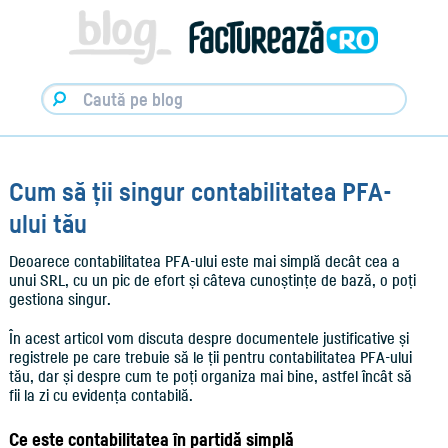
Facturare,
e-
Factura
&
Info
pentru
Antreprenori
|
Blog
Factureaza.ro
Cum să ții singur contabilitatea PFA-
ului tău
Deoarece contabilitatea PFA-ului este mai simplă decât cea a
unui SRL, cu un pic de efort și câteva cunoștințe de bază, o poți
gestiona singur.
În acest articol vom discuta despre documentele justificative și
registrele pe care trebuie să le ții pentru contabilitatea PFA-ului
tău, dar și despre cum te poți organiza mai bine, astfel încât să
fii la zi cu evidența contabilă.
Ce este contabilitatea în partidă simplă