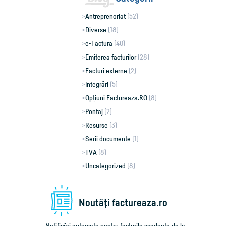
Antreprenoriat
(52)
Diverse
(18)
e-Factura
(40)
Emiterea facturilor
(28)
Facturi externe
(2)
Integrări
(5)
Opțiuni Factureaza.RO
(8)
Pontaj
(2)
Resurse
(3)
Serii documente
(1)
TVA
(8)
Uncategorized
(8)
Noutăţi factureaza.ro
Notificări automate pentru facturile scadente de la