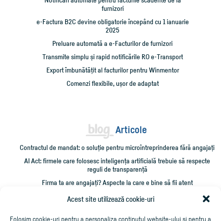
furnizori
e-Factura B2C devine obligatorie începând cu 1 ianuarie
2025
Preluare automată a e-Facturilor de furnizori
Transmite simplu și rapid notificările RO e-Transport
Export îmbunătățit al facturilor pentru Winmentor
Comenzi flexibile, ușor de adaptat
Articole
Contractul de mandat: o soluție pentru microîntreprinderea fără angajați
AI Act: firmele care folosesc inteligența artificială trebuie să respecte
reguli de transparență
Firma ta are angajați? Aspecte la care e bine să fii atent
Administrarea unei firme mici: 10 verificări care îți pot salva timp și bani
Acest site utilizează cookie-uri
Cum împrumut firma cu bani și cum îmi recuperez creditarea?
Folosim cookie-uri pentru a personaliza conținutul website-ului și pentru a