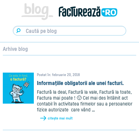
Facturare,
e-
Factura
&
Info
pentru
Antreprenori
|
Arhive blog
Blog
Factureaza.ro
Postat în: februarie 20, 2018
Informațiile obligatorii ale unei facturi.
Factură la deal,
Factură la vale,
Factură la toate,
Factura mai poate ! 🙂
Cel mai des întâlnit act
contabil în activitatea firmelor sau a persoanelor
fizice autorizate care vând
…
citește mai mult