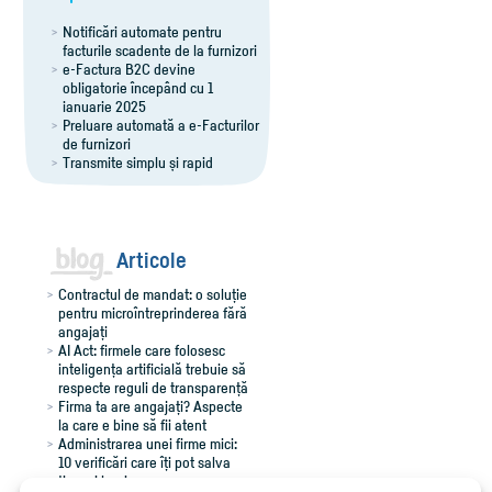
Notificări automate pentru
facturile scadente de la furnizori
e-Factura B2C devine
obligatorie începând cu 1
ianuarie 2025
Preluare automată a e-Facturilor
de furnizori
Transmite simplu și rapid
notificările RO e-Transport
Export îmbunătățit al facturilor
pentru Winmentor
Comenzi flexibile, ușor de
adaptat
Articole
Contractul de mandat: o soluție
pentru microîntreprinderea fără
angajați
AI Act: firmele care folosesc
inteligența artificială trebuie să
respecte reguli de transparență
Firma ta are angajați? Aspecte
la care e bine să fii atent
Administrarea unei firme mici:
10 verificări care îți pot salva
timp și bani