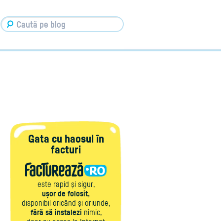
Gata cu haosul în
facturi
este rapid și sigur,
ușor de folosit,
disponibil oricând și oriunde,
fără să instalezi
nimic,