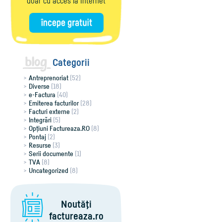
doar cu acces la Internet
Categorii
Antreprenoriat
(52)
Diverse
(18)
e-Factura
(40)
Emiterea facturilor
(28)
Facturi externe
(2)
Integrări
(5)
Opțiuni Factureaza.RO
(8)
Pontaj
(2)
Resurse
(3)
Serii documente
(1)
TVA
(8)
Uncategorized
(8)
Noutăţi
factureaza.ro