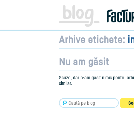
Facturare,
e-
Factura
&
Info
pentru
Antreprenori
Arhive etichete:
i
|
Blog
Factureaza.ro
Nu am găsit
Scuze, dar n-am găsit nimic pentru arhiv
similar.