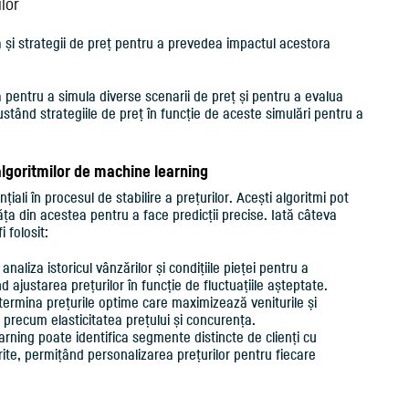
ilor
ță și strategii de preț pentru a prevedea impactul acestora
lă pentru a simula diverse scenarii de preț și pentru a evalua
stând strategiile de preț în funcție de aceste simulări pentru a
a algoritmilor de machine learning
iali în procesul de stabilire a prețurilor. Acești algoritmi pot
văța din acestea pentru a face predicții precise. Iată câteva
 folosit:
analiza istoricul vânzărilor și condițiile pieței pentru a
 ajustarea prețurilor în funcție de fluctuațiile așteptate.
ermina prețurile optime care maximizează veniturile și
i precum elasticitatea prețului și concurența.
rning poate identifica segmente distincte de clienți cu
ferite, permițând personalizarea prețurilor pentru fiecare