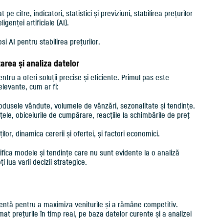
 cifre, indicatori, statistici și previziuni, stabilirea prețurilor
igenței artificiale (AI).
si AI pentru stabilirea prețurilor.
tarea și analiza datelor
entru a oferi soluții precise și eficiente. Primul pas este
elevante, cum ar fi:
dusele vândute, volumele de vânzări, sezonalitate și tendințe.
țele, obiceiurile de cumpărare, reacțiile la schimbările de preț
lor, dinamica cererii și ofertei, și factori economici.
ifica modele și tendințe care nu sunt evidente la o analiză
 lua varii decizii strategice.
cientă pentru a maximiza veniturile și a rămâne competitiv.
mat prețurile în timp real, pe baza datelor curente și a analizei