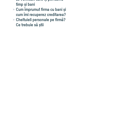
timp și bani
Cum împrumut firma cu bani și
cum îmi recuperez creditarea?
Cheltuieli personale pe firmă?
Ce trebuie să știi