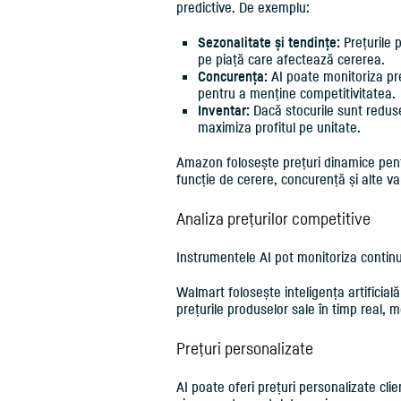
predictive. De exemplu:
Sezonalitate și tendințe:
Prețurile 
pe piață care afectează cererea.
Concurența:
AI poate monitoriza pre
pentru a menține competitivitatea.
Inventar:
Dacă stocurile sunt reduse,
maximiza profitul pe unitate.
Amazon folosește prețuri dinamice pentr
funcție de cerere, concurență și alte var
Analiza prețurilor competitive
Instrumentele AI pot monitoriza continuu 
Walmart folosește inteligența artificială
prețurile produselor sale în timp real, 
Prețuri personalizate
AI poate oferi prețuri personalizate clienți