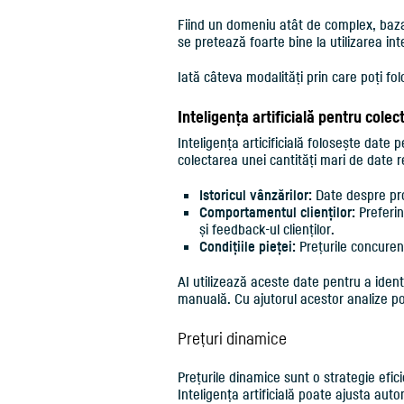
Fiind un domeniu atât de complex, bazat pe
se pretează foarte bine la utilizarea intel
Iată câteva modalități prin care poți folo
Inteligența artificială pentru colec
Inteligența articificială folosește date p
colectarea unei cantități mari de date r
Istoricul vânzărilor:
Date despre pro
Comportamentul clienților:
Preferin
și feedback-ul clienților.
Condițiile pieței:
Prețurile concurenți
AI utilizează aceste date pentru a ident
manuală. Cu ajutorul acestor analize poți
Prețuri dinamice
Prețurile dinamice sunt o strategie efi
Inteligența artificială poate ajusta auto