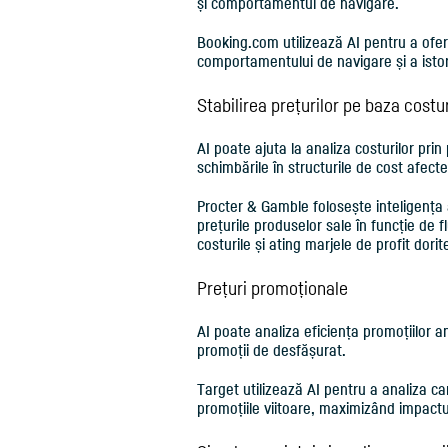
și comportamentul de navigare.
Booking.com utilizează AI pentru a oferi 
comportamentului de navigare și a istori
Stabilirea prețurilor pe baza costur
AI poate ajuta la analiza costurilor prin
schimbările în structurile de cost afecte
Procter & Gamble folosește inteligența ar
prețurile produselor sale în funcție de 
costurile și ating marjele de profit dorit
Prețuri promoționale
AI poate analiza eficiența promoțiilor 
promoții de desfășurat.
Target utilizează AI pentru a analiza ca
promoțiile viitoare, maximizând impactul 