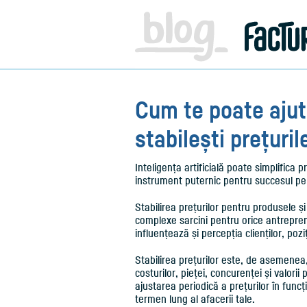
Facturare,
e-
Factura
&
Info
pentru
Antreprenori
|
Cum te poate ajuta
Blog
Factureaza.ro
stabilești prețuril
Inteligența artificială poate simplifica 
instrument puternic pentru succesul pe 
Stabilirea prețurilor pentru produsele și
complexe sarcini pentru orice antrepreno
influențează și percepția clienților, poz
Stabilirea prețurilor este, de asemenea
costurilor, pieței, concurenței și valorii
ajustarea periodică a prețurilor în func
termen lung al afacerii tale.