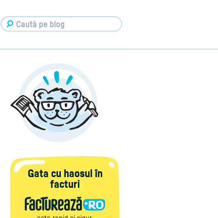
Gata cu haosul în
facturi