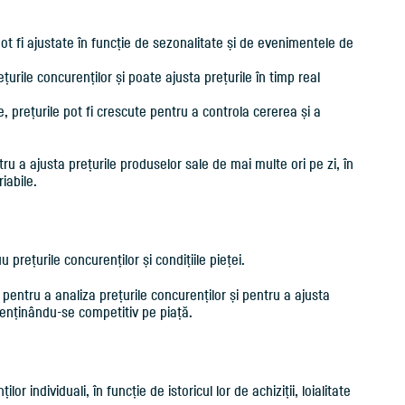
pot fi ajustate în funcție de sezonalitate și de evenimentele de
țurile concurenților și poate ajusta prețurile în timp real
 prețurile pot fi crescute pentru a controla cererea și a
u a ajusta prețurile produselor sale de mai multe ori pe zi, în
iabile.
prețurile concurenților și condițiile pieței.
 pentru a analiza prețurile concurenților și pentru a ajusta
menținându-se competitiv pe piață.
lor individuali, în funcție de istoricul lor de achiziții, loialitate