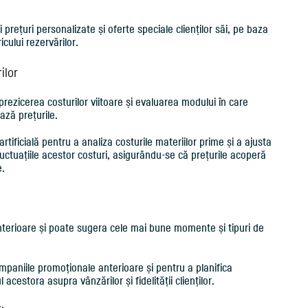
prețuri personalizate și oferte speciale clienților săi, pe baza
cului rezervărilor.
ilor
 prezicerea costurilor viitoare și evaluarea modului în care
ază prețurile.
tificială pentru a analiza costurile materiilor prime și a ajusta
fluctuațiile acestor costuri, asigurându-se că prețurile acoperă
e.
anterioare și poate sugera cele mai bune momente și tipuri de
mpaniile promoționale anterioare și pentru a planifica
acestora asupra vânzărilor și fidelității clienților.