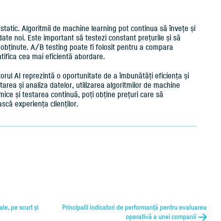
 static. Algoritmii de machine learning pot continua să învețe și
e noi. Este important să testezi constant prețurile și să
r obținute. A/B testing poate fi folosit pentru a compara
entifica cea mai eficientă abordare.
utorul AI reprezintă o oportunitate de a îmbunătăți eficiența și
ctarea și analiza datelor, utilizarea algoritmilor de machine
ice și testarea continuă, poți obține prețuri care să
scă experiența clienților.
le, pe scurt și
Principalii indicatori de performanță pentru evaluarea
operativă a unei companii