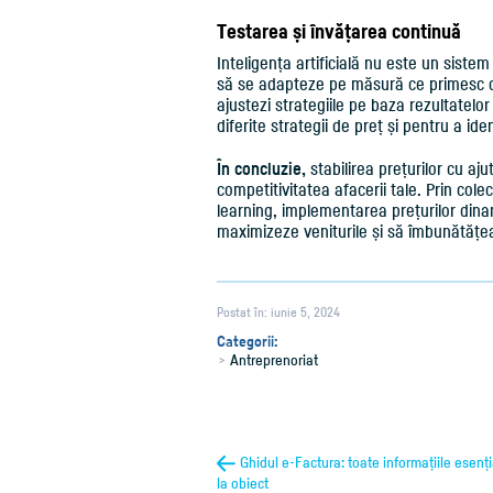
Testarea și învățarea continuă
Inteligența artificială nu este un sistem
să se adapteze pe măsură ce primesc dat
ajustezi strategiile pe baza rezultatelo
diferite strategii de preț și pentru a id
În concluzie,
stabilirea prețurilor cu aj
competitivitatea afacerii tale. Prin cole
learning, implementarea prețurilor dinam
maximizeze veniturile și să îmbunătățea
Postat în: iunie 5, 2024
Categorii:
Antreprenoriat
Ghidul e-Factura: toate informațiile esenția
la obiect