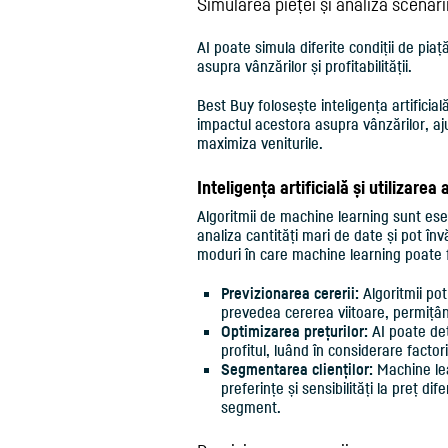
Simularea pieței și analiza scenari
AI poate simula diferite condiții de pia
asupra vânzărilor și profitabilității.
Best Buy folosește inteligența artificia
impactul acestora asupra vânzărilor, aju
maximiza veniturile.
Inteligența artificială și utilizare
Algoritmii de machine learning sunt esenț
analiza cantități mari de date și pot în
moduri în care machine learning poate fi
Previzionarea cererii:
Algoritmii pot 
prevedea cererea viitoare, permițând
Optimizarea prețurilor:
AI poate det
profitul, luând în considerare factor
Segmentarea clienților:
Machine lea
preferințe și sensibilități la preț di
segment.