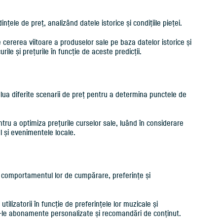
nțele de preț, analizând datele istorice și condițiile pieței.
 cererea viitoare a produselor sale pe baza datelor istorice și
rile și prețurile în funcție de aceste predicții.
ua diferite scenarii de preț pentru a determina punctele de
entru a optimiza prețurile curselor sale, luând în considerare
l și evenimentele locale.
e comportamentul lor de cumpărare, preferințe și
ilizatorii în funcție de preferințele lor muzicale și
-le abonamente personalizate și recomandări de conținut.