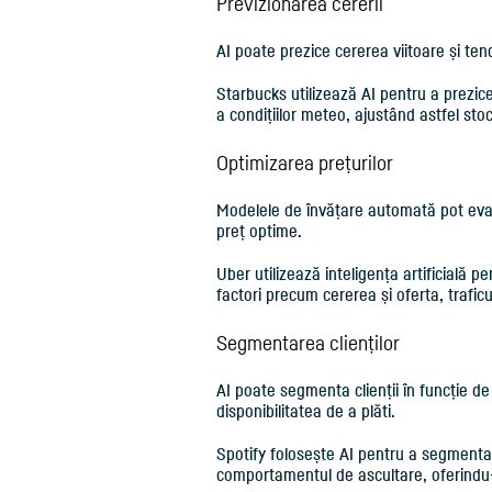
Previzionarea cererii
AI poate prezice cererea viitoare și tendi
Starbucks utilizează AI pentru a prezice
a condițiilor meteo, ajustând astfel stocu
Optimizarea prețurilor
Modelele de învățare automată pot eval
preț optime.
Uber utilizează inteligența artificială p
factori precum cererea și oferta, traficu
Segmentarea clienților
AI poate segmenta clienții în funcție d
disponibilitatea de a plăti.
Spotify folosește AI pentru a segmenta ut
comportamentul de ascultare, oferindu