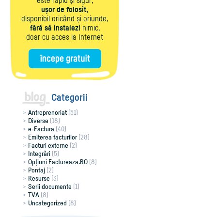
este rapid și sigur,
ușor de folosit,
disponibil oricând și oriunde,
fără să instalezi
nimic,
doar cu acces la Internet
Categorii
Antreprenoriat
(51)
Diverse
(18)
e-Factura
(40)
Emiterea facturilor
(28)
Facturi externe
(2)
Integrări
(5)
Opțiuni Factureaza.RO
(8)
Pontaj
(2)
Resurse
(3)
Serii documente
(1)
TVA
(8)
Uncategorized
(8)