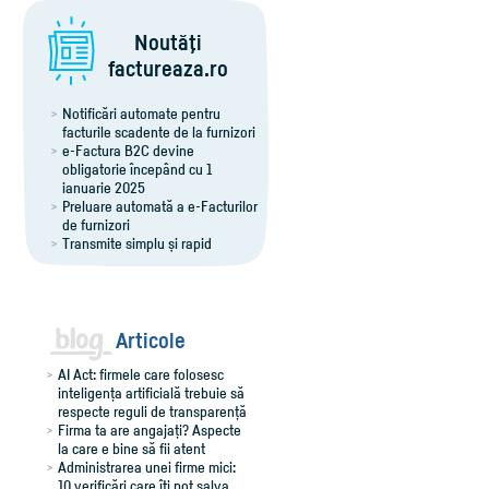
Noutăţi
factureaza.ro
Notificări automate pentru
facturile scadente de la furnizori
e-Factura B2C devine
obligatorie începând cu 1
ianuarie 2025
Preluare automată a e-Facturilor
de furnizori
Transmite simplu și rapid
notificările RO e-Transport
Export îmbunătățit al facturilor
pentru Winmentor
Comenzi flexibile, ușor de
adaptat
Articole
AI Act: firmele care folosesc
inteligența artificială trebuie să
respecte reguli de transparență
Firma ta are angajați? Aspecte
la care e bine să fii atent
Administrarea unei firme mici:
10 verificări care îți pot salva