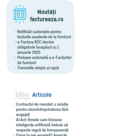
Noutăţi
factureaza.ro
Notificări automate pentru
facturile scadente de la furnizori
e-Factura B2C devine
obligatorie începând cu 1
ianuarie 2025
Preluare automată a e-Facturilor
de furnizori
Transmite simplu și rapid
notificările RO e-Transport
Export îmbunătățit al facturilor
pentru Winmentor
Comenzi flexibile, ușor de
adaptat
Articole
Contractul de mandat: o soluție
pentru microîntreprinderea fără
angajați
AI Act: firmele care folosesc
inteligența artificială trebuie să
respecte reguli de transparență
Firma ta are angajați? Aspecte