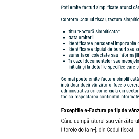
Poți emite facturi simplificate atunci c
Conform Codului fiscal, factura simplif
titlu “Factură simplificată”
data emiterii
identificarea persoanei impozabile ca
identificarea tipului de bunuri sau se
suma taxei colectate sau informații
în cazul documentelor sau mesajelor 
inițială și la detaliile specifice care
Se mai poate emite factura simplificată
însă doar dacă vânzătorul face o cerere
administrativă ori comercială din sectoru
fac ca respectarea conținutul informativ
Excepțiile e-Factura pe tip de vânz
Când cumpărătorul sau vânzătorul es
literele de la n-j, din Codul fiscal