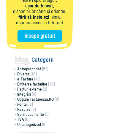
este rapid și sigur,
ușor de folosit,
disponibil oricând și oriunde,
fără să instalezi
nimic,
doar cu acces la Internet
Categorii
Antreprenoriat
(52)
Diverse
(18)
e-Factura
(40)
Emiterea facturilor
(28)
Facturi externe
(2)
Integrări
(5)
Opțiuni Factureaza.RO
(8)
Pontaj
(2)
Resurse
(3)
Serii documente
(1)
TVA
(8)
Uncategorized
(8)