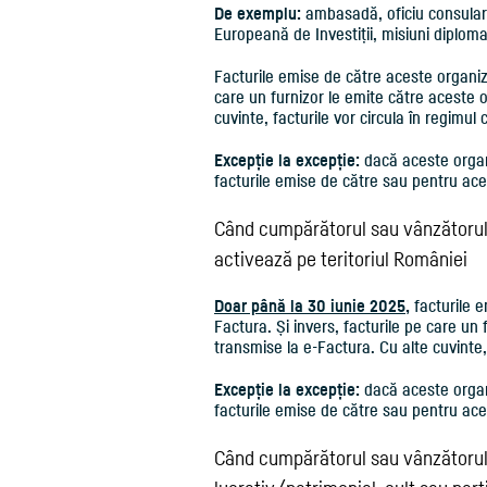
De exemplu:
ambasadă, oficiu consula
Europeană de Investiții, misiuni diplom
Facturile emise de către aceste organiza
care un furnizor le emite către aceste or
cuvinte, facturile vor circula în regimul c
Excepție la excepție:
dacă aceste organi
facturile emise de către sau pentru ace
Când cumpărătorul sau vânzătorul e
activează pe teritoriul României
Doar până la 30 iunie 2025
,
facturile e
Factura. Și invers, facturile pe care un f
transmise la e-Factura. Cu alte cuvinte, 
Excepție la excepție:
dacă aceste organi
facturile emise de către sau pentru ace
Când cumpărătorul sau vânzătorul 