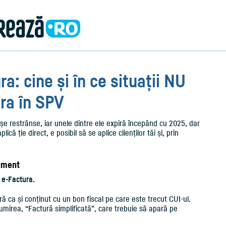
a: cine și în ce situații NU
ra în SPV
ișe restrânse, iar unele dintre ele expiră începând cu 2025, dar
lică ție direct, e posibil să se aplice clienților tăi și, prin
cument
 e-Factura.
ră ca și conținut cu un bon fiscal pe care este trecut CUI-ul.
mirea, “Factură simplificată”, care trebuie să apară pe