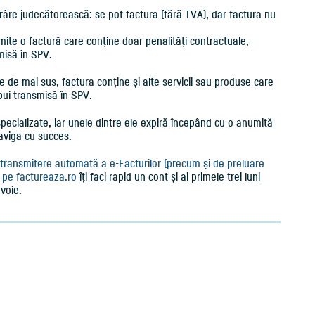
ărâre judecătorească: se pot factura (fără TVA), dar factura nu
mite o factură care conține doar penalități contractuale,
misă în SPV.
 de mai sus, factura conține și alte servicii sau produse care
bui transmisă în SPV.
specializate, iar unele dintre ele expiră începând cu o anumită
naviga cu succes.
e transmitere automată a e-Facturilor (precum și de preluare
), pe factureaza.ro
îți faci rapid un cont și ai primele trei luni
 voie.