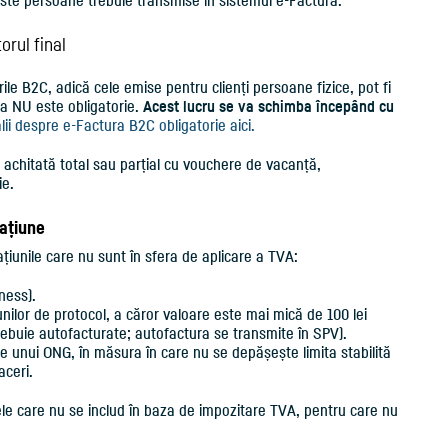
este persoane trebuie transmise în sistemul e-Factura.
rul final
urile B2C, adică cele emise pentru clienți persoane fizice, pot fi
ea NU este obligatorie.
Acest lucru se va schimba începând cu
lii despre e-Factura B2C obligatorie aici.
achitată total sau parțial cu vouchere de vacanță,
ie.
rațiune
iunile care nu sunt în sfera de aplicare a TVA:
ness).
nilor de protocol, a căror valoare este mai mică de 100 lei
trebuie autofacturate; autofactura se transmite în SPV).
 unui ONG, în măsura în care nu se depășește limita stabilită
aceri.
e care nu se includ în baza de impozitare TVA, pentru care nu