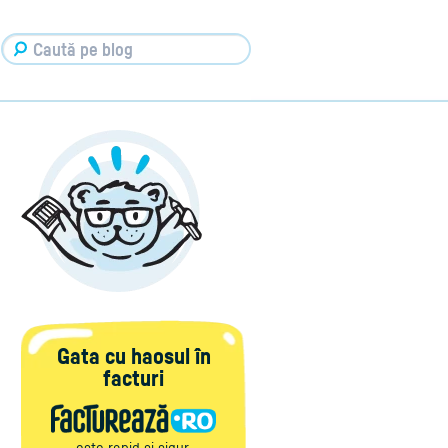
Gata cu haosul în
facturi