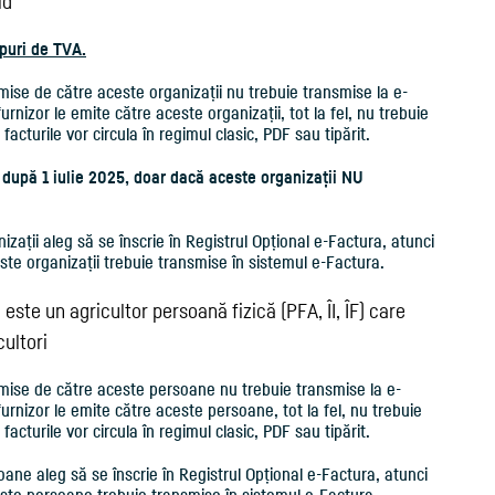
id
opuri de TVA.
emise de către aceste organizații nu trebuie transmise la e-
urnizor le emite către aceste organizații, tot la fel, nu trebuie
facturile vor circula în regimul clasic, PDF sau tipărit.
i după 1 iulie 2025, doar dacă aceste organizații NU
zații aleg să se înscrie în Registrul Opțional e-Factura, atunci
ste organizații trebuie transmise în sistemul e-Factura.
ste un agricultor persoană fizică (PFA, ÎI, ÎF) care
ultori
emise de către aceste persoane nu trebuie transmise la e-
furnizor le emite către aceste persoane, tot la fel, nu trebuie
facturile vor circula în regimul clasic, PDF sau tipărit.
ane aleg să se înscrie în Registrul Opțional e-Factura, atunci