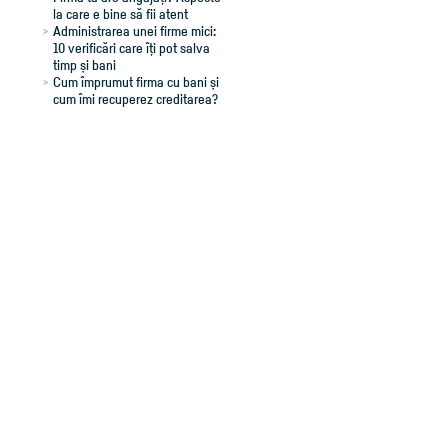
la care e bine să fii atent
Administrarea unei firme mici:
10 verificări care îți pot salva
timp și bani
Cum împrumut firma cu bani și
cum îmi recuperez creditarea?