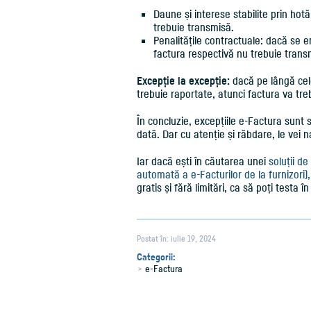
Daune și interese stabilite prin hot
trebuie transmisă.
Penalitățile contractuale: dacă se e
factura respectivă nu trebuie trans
Excepție la excepție:
dacă pe lângă cele
trebuie raportate, atunci factura va tre
În concluzie, excepțiile e-Factura sunt 
dată. Dar cu atenție și răbdare, le vei 
Iar dacă ești în căutarea unei
soluții d
automată a e-Facturilor de la furnizori
gratis și fără limitări, ca să poți testa în
Postat în: iulie 19, 2024
Categorii:
e-Factura