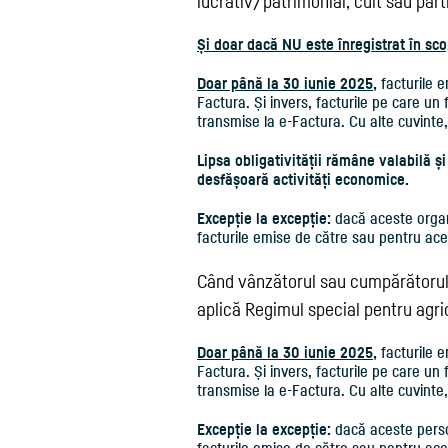
lucrativ/patrimonial, cult sau part
Și doar dacă NU este înregistrat în sc
Doar până la 30 iunie 2025
,
facturile 
Factura. Și invers, facturile pe care un f
transmise la e-Factura. Cu alte cuvinte, 
Lipsa obligativității rămâne valabilă ș
desfășoară activități economice.
Excepție la excepție:
dacă aceste organi
facturile emise de către sau pentru ace
Când vânzătorul sau cumpărătorul e
aplică Regimul special pentru agric
Doar până la 30 iunie 2025
,
facturile 
Factura. Și invers, facturile pe care un 
transmise la e-Factura. Cu alte cuvinte, 
Excepție la excepție:
dacă aceste perso