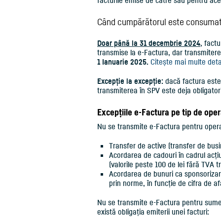
facturile emise de către sau pentru ac
Când cumpărătorul este consumato
Doar până la 31
decembrie 2024
, fact
transmise la e-Factura, dar transmiter
1 Ianuarie 2025.
Citește mai multe deta
Excepție la excepție:
dacă factura este 
transmiterea în SPV este deja obligator
Excepțiile e-Factura pe tip de ope
Nu se transmite e-Factura pentru operaț
Transfer de active (transfer de busi
Acordarea de cadouri în cadrul acțiu
(valorile peste 100 de lei fără TVA 
Acordarea de bunuri ca sponsorizare
prin norme, în funcție de cifra de af
Nu se transmite e-Factura pentru sumel
există obligația emiterii unei facturi: