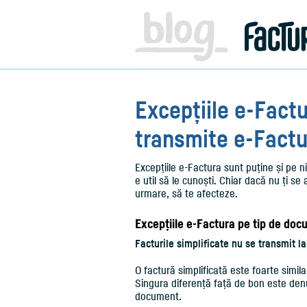
Facturare,
e-
Factura
&
Info
pentru
Antreprenori
|
Excepțiile e-Factur
Blog
Factureaza.ro
transmite e-Factu
Excepțiile e-Factura sunt puține și pe n
e util să le cunoști. Chiar dacă nu ți se ap
urmare, să te afecteze.
Excepțiile e-Factura pe tip de do
Facturile simplificate nu se transmit la
O factură simplificată este foarte simila
Singura diferență față de bon este denu
document.