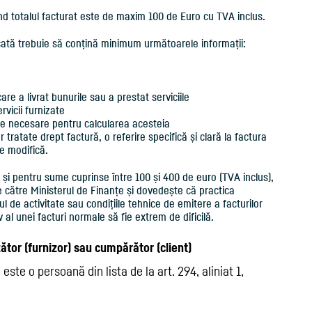
ând totalul facturat este de maxim 100 de Euro cu TVA inclus.
icată trebuie să conțină minimum următoarele informații:
re a livrat bunurile sau a prestat serviciile
rvicii furnizate
le necesare pentru calcularea acesteia
tratate drept factură, o referire specifică și clară la factura
 se modifică.
 și pentru sume cuprinse între 100 și 400 de euro (TVA inclus),
 către Ministerul de Finanțe și dovedește că practica
l de activitate sau condițiile tehnice de emitere a facturilor
 al unei facturi normale să fie extrem de dificilă.
ător (furnizor) sau cumpărător (client)
te o persoană din lista de la art. 294, aliniat 1,