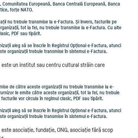
r, Comunitatea Europeană, Banca Centrală Europeană, Banca
atice, forțe NATO.
ții nu trebuie transmise la e-Factura. Și invers, facturile pe
ganizații, tot la fel, nu trebuie transmise la e-Factura. Cu alte
lasic, PDF sau tipărit.
zații aleg să se înscrie în Registrul Opțional e-Factura, atunci
ste organizații trebuie transmise în sistemul e-Factura.
ste un institut sau centru cultural străin care
mise de către aceste organizații nu trebuie transmise la e-
urnizor le emite către aceste organizații, tot la fel, nu trebuie
facturile vor circula în regimul clasic, PDF sau tipărit.
zații aleg să se înscrie în Registrul Opțional e-Factura, atunci
ste organizații trebuie transmise în sistemul e-Factura.
este asociație, fundație, ONG, asociație fără scop