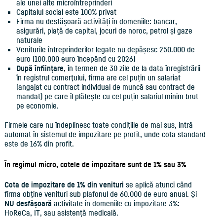
ale unei alte microîntreprinderi
Capitalul social este 100% privat
Firma nu desfășoară activități în domeniile: bancar,
asigurări, piață de capital, jocuri de noroc, petrol și gaze
naturale
Veniturile întreprinderilor legate nu depășesc 250.000 de
euro (100.000 euro începând cu 2026)
După înființare
, în termen de 30 zile de la data înregistrării
în registrul comerţului, firma are cel puțin un salariat
(angajat cu contract individual de muncă sau contract de
mandat) pe care îl plătește cu cel puțin salariul minim brut
pe economie.
Firmele care nu îndeplinesc toate condițiile de mai sus, intră
automat în sistemul de impozitare pe profit, unde cota standard
este de 16% din profit.
În regimul micro, cotele de impozitare sunt de 1% sau 3%
Cota de impozitare de 1% din venituri
se aplică atunci când
firma obține venituri sub plafonul de 60.000 de euro anual. Și
NU desfășoară
activitate în domeniile cu impozitare 3%:
HoReCa, IT, sau asistență medicală.