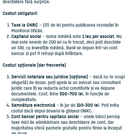
deschidere fără surprize.
Costuri obligatorii
Taxe la ONRC
– 135 de lei pentru publicarea rezoluției în
Monitorul Oficial.
Capitalul social
– suma minimă este
1 leu per asociat
. Nu
mai este nevoie de 200 lei ca în trecut, deci poți deschide
un SRL cu investiție minimă. Banii se depun într-un cont
bancar și pot fi retrași după înființare.
Costuri opționale (dar frecvente)
Servicii notariale sau juridice (opțional)
– dacă nu te ocupi
singur(ă) de dosar, poți apela la un avocat sau consultant
juridic care îți va redacta actul constitutiv și va depune
documentele. Cost: între
300–700 lei
, în funcție de
complexitate.
Semnătura electronică
– în jur de
100-300 lei
. Poți evita
costul dacă depui dosarul la ghișeul ONRC.
Cont bancar pentru capitalul social
– unele bănci percep
taxe mici de administrare sau deschidere de cont, dar
majoritatea oferă pachete gratuite pentru firme la început
de drum.