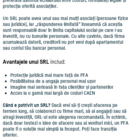
preferată datorită echilibrului între costuri, formalități legale și
protecția oferită asociaților.
Un SRL poate avea unul sau mai mulți asociați (persoane fizice
sau juridice), iar „răspunderea limitată” înseamnă că aceștia
sunt responsabili doar în limita capitalului social pe care l-au
investit, nu cu bunurile personale. Cu alte cuvinte, dacă firma
acumulează datorii, creditorii nu pot veni după apartamentul
sau contul tău bancar personal.
Avantajele unui SRL
includ:
Protecție juridică mai mare față de PFA
Posibilitatea de a angaja personal mai ușor
Imagine mai serioasă în fața clienților și partenerilor
Acces la o gamă mai largă de coduri CAEN
Când e potrivit un SRL?
Dacă vrei să-ți crești afacerea pe
termen lung, să colaborezi cu firme mari, să ai angajați sau să
atragi investiții, SRL-ul este alegerea recomandată. În schimb,
dacă doar testezi o idee de afacere sau ai venituri mici, un PFA
poate fi o soluție mai simplă la început. Poți face tranziția
ulterior.