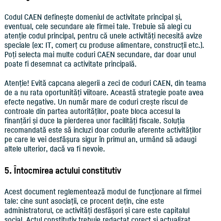
Codul CAEN definește domeniul de activitate principal și,
eventual, cele secundare ale firmei tale. Trebuie să alegi cu
atenție codul principal, pentru că unele activități necesită avize
speciale (ex: IT, comerț cu produse alimentare, construcții etc.).
Poți selecta mai multe coduri CAEN secundare, dar doar unul
poate fi desemnat ca activitate principală.
Atenție! Evită capcana alegerii a zeci de coduri CAEN, din teama
de a nu rata oportunități viitoare. Această strategie poate avea
efecte negative. Un număr mare de coduri crește riscul de
controale din partea autorităților, poate bloca accesul la
finanțări și duce la pierderea unor facilități fiscale. Soluția
recomandată este să incluzi doar codurile aferente activităților
pe care le vei desfășura sigur în primul an, urmând să adaugi
altele ulterior, dacă va fi nevoie.
5. Întocmirea actului constitutiv
Acest document reglementează modul de funcționare al firmei
tale: cine sunt asociații, ce procent dețin, cine este
administratorul, ce activități desfășori și care este capitalul
social. Actul constitutiv trebuie redactat corect și actualizat