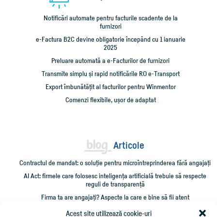
Notificări automate pentru facturile scadente de la
furnizori
e-Factura B2C devine obligatorie începând cu 1 ianuarie
2025
Preluare automată a e-Facturilor de furnizori
Transmite simplu și rapid notificările RO e-Transport
Export îmbunătățit al facturilor pentru Winmentor
Comenzi flexibile, ușor de adaptat
Articole
Contractul de mandat: o soluție pentru microîntreprinderea fără angajați
AI Act: firmele care folosesc inteligența artificială trebuie să respecte
reguli de transparență
Firma ta are angajați? Aspecte la care e bine să fii atent
Administrarea unei firme mici: 10 verificări care îți pot salva timp și bani
Acest site utilizează cookie-uri