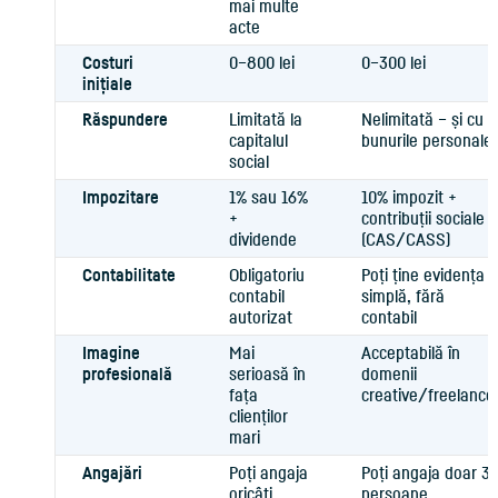
mai multe
acte
Costuri
0–800 lei
0–300 lei
inițiale
Răspundere
Limitată la
Nelimitată – și cu
capitalul
bunurile personale
social
Impozitare
1% sau 16%
10% impozit +
+
contribuții sociale
dividende
(CAS/CASS)
Contabilitate
Obligatoriu
Poți ține evidența
contabil
simplă, fără
autorizat
contabil
Imagine
Mai
Acceptabilă în
profesională
serioasă în
domenii
fața
creative/freelance
clienților
mari
Angajări
Poți angaja
Poți angaja doar 3
oricâți
persoane