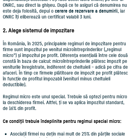
ONRC, sau direct la ghișeu. După ce te asiguri că denumirea nu
este deja folosită, depui o
cerere de rezervare a denumirii
, iar
ONRC îți eliberează un certificat valabil 3 luni.
2. Alege sistemul de impozitare
În România, în 2025, principalele regimuri de impozitare pentru
firme sunt impozitul pe venitul microîntreprinderilor („regimul
micro”) și impozitul pe profit. Diferența esențială între cele două
constă în baza de calcul: microîntreprinderile plătesc impozit pe
veniturile înregistrate, indiferent de cheltuieli – adică pe cifra de
afaceri. În timp ce firmele plătitoare de impozit pe profit plătesc
în funcție de profitul impozabil (venituri minus cheltuieli
deductibile).
Regimul micro este unul special. Trebuie să optezi pentru micro
la deschiderea firmei. Altfel, ți se va aplica impozitul standard,
de 16% din profit.
Ce condiții trebuie îndeplinite pentru regimul special micro:
Asociații firmei nu dețin mai mult de 25% din părțile sociale