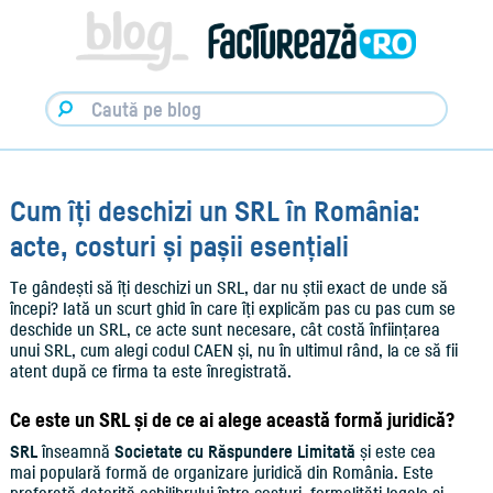
Facturare,
e-
Factura
&
Info
pentru
Antreprenori
|
Blog
Factureaza.ro
Cum îți deschizi un SRL în România:
acte, costuri și pașii esențiali
Te gândești să îți deschizi un SRL, dar nu știi exact de unde să
începi? Iată un scurt ghid în care îți explicăm pas cu pas cum se
deschide un SRL, ce acte sunt necesare, cât costă înființarea
unui SRL, cum alegi codul CAEN și, nu în ultimul rând, la ce să fii
atent după ce firma ta este înregistrată.
Ce este un SRL și de ce ai alege această formă juridică?
SRL
înseamnă
Societate cu Răspundere Limitată
și este cea
mai populară formă de organizare juridică din România. Este