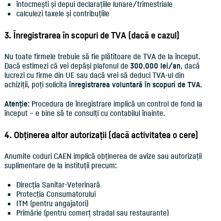
întocmești și depui declarațiile lunare/trimestriale
calculezi taxele și contribuțiile
3. Înregistrarea în scopuri de TVA (dacă e cazul)
Nu toate firmele trebuie să fie plătitoare de TVA de la început.
Dacă estimezi că vei depăși plafonul de
300.000 lei/an
, dacă
lucrezi cu firme din UE sau dacă vrei să deduci TVA-ul din
achiziții, poți solicita
înregistrarea voluntară în scopuri de TVA
.
Atenție:
Procedura de înregistrare implică un control de fond la
început – e bine să te consulți cu contabilul înainte.
4. Obținerea altor autorizații (dacă activitatea o cere)
Anumite coduri CAEN implică obținerea de avize sau autorizații
suplimentare de la instituții precum:
Direcția Sanitar-Veterinară
Protecția Consumatorului
ITM (pentru angajatori)
Primărie (pentru comerț stradal sau restaurante)