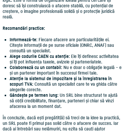
logic. Este o formă de organizare ideală pentru cei care își
doresc să își construiască o afacere stabilă, cu potențial de
creștere, o imagine profesională solidă și o protecție juridică
reală.
Recomandări practice:
Informează-te
: Fiecare afacere are particularitățile ei.
Citește informații de pe surse oficiale (ONRC, ANAF) sau
consultă un specialist.
Alege codurile CAEN cu atenție
: Ele îți definesc activitatea
și îți pot influența taxele, avizele și parteneriatele.
Colaborează cu un contabil
: Nu e doar o obligație legală – e
și un partener important în succesul firmei tale.
Atenție la sistemul de impozitare și la înregistrarea în
scopuri TVA
: Consultă un specialist care te va ghida către
alegerile corecte.
Gândește pe termen lung
: Un SRL bine structurat te ajută
să obții credibilitate, finanțare, parteneri și chiar să vinzi
afacerea la un moment dat.
În concluzie, dacă ești pregătit(ă) să treci de la idee la practică,
un SRL poate fi primul pas solid către o afacere de succes. Iar
dacă ai întrebări sau nelămuriri, nu ezita să cauți ajutor