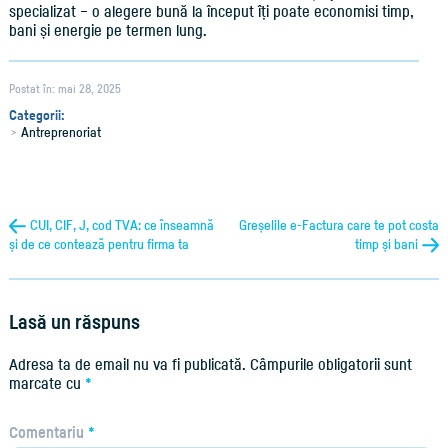
specializat – o alegere bună la început îți poate economisi timp,
bani și energie pe termen lung.
Postat în: mai 28, 2025
Categorii:
Antreprenoriat
CUI, CIF, J, cod TVA: ce înseamnă
Greșelile e-Factura care te pot costa
și de ce contează pentru firma ta
timp și bani
Lasă un răspuns
Adresa ta de email nu va fi publicată.
Câmpurile obligatorii sunt
marcate cu
*
Comentariu
*