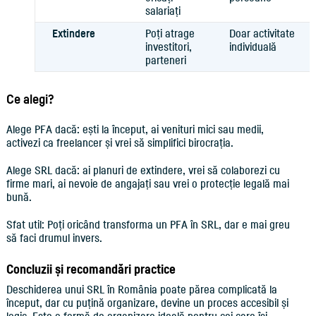
salariați
Extindere
Poți atrage
Doar activitate
investitori,
individuală
parteneri
Ce alegi?
Alege PFA dacă: ești la început, ai venituri mici sau medii,
activezi ca freelancer și vrei să simplifici birocrația.
Alege SRL dacă: ai planuri de extindere, vrei să colaborezi cu
firme mari, ai nevoie de angajați sau vrei o protecție legală mai
bună.
Sfat util: Poți oricând transforma un PFA în SRL, dar e mai greu
să faci drumul invers.
Concluzii și recomandări practice
Deschiderea unui SRL în România poate părea complicată la
început, dar cu puțină organizare, devine un proces accesibil și