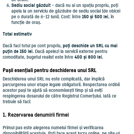
Sediu social găzduit
– dacă nu ai un spațiu propriu, poți
apela la un serviciu de găzduire de sediu social (de obicei
pe o durată de 6–12 luni). Cost: între
150 și 500 lei
, în
funcție de oraș.
Total estimativ
Dacă faci totul pe cont propriu,
poți deschide un SRL cu mai
puțin de 150 lei
. Dacă apelezi la servicii externe pentru
comoditate, bugetul realist este între
400 și 800 lei
.
Pașii esențiali pentru deschiderea unui SRL
Deschiderea unui SRL nu este complicată, dar implică
parcurgerea unor etape legale obligatorii. Respectarea ordinii
acestor pași te ajută să economisești timp și să eviți
respingerea dosarului de către Registrul Comerțului. Iată ce
trebuie să faci:
1. Rezervarea denumirii firmei
Primul pas este alegerea numelui firmei și verificarea
disponibilității acestuia. Poți face acest lucru online, pe site-ul