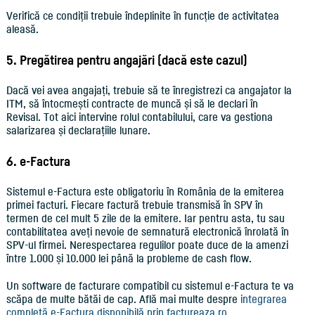
Verifică ce condiții trebuie îndeplinite în funcție de activitatea
aleasă.
5. Pregătirea pentru angajări (dacă este cazul)
Dacă vei avea angajați, trebuie să te înregistrezi ca angajator la
ITM, să întocmești contracte de muncă și să le declari în
Revisal. Tot aici intervine rolul contabilului, care va gestiona
salarizarea și declarațiile lunare.
6. e-Factura
Sistemul e-Factura este obligatoriu în România de la emiterea
primei facturi. Fiecare factură trebuie transmisă în SPV în
termen de cel mult 5 zile de la emitere. Iar pentru asta, tu sau
contabilitatea aveți nevoie de semnatură electronică înrolată în
SPV-ul firmei. Nerespectarea regulilor poate duce de la amenzi
între 1.000 și 10.000 lei până la probleme de cash flow.
Un software de facturare compatibil cu sistemul e-Factura te va
scăpa de multe bătăi de cap. Află mai multe despre
integrarea
completă e-Factura disponibilă prin factureaza.ro
.