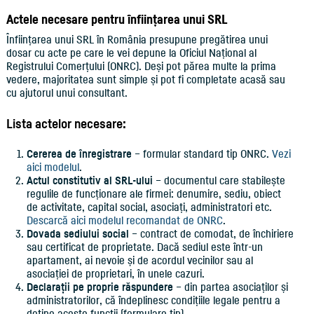
Actele necesare pentru înființarea unui SRL
Înființarea unui SRL în România presupune pregătirea unui
dosar cu acte pe care le vei depune la Oficiul Național al
Registrului Comerțului (ONRC). Deși pot părea multe la prima
vedere, majoritatea sunt simple și pot fi completate acasă sau
cu ajutorul unui consultant.
Lista actelor necesare:
Cererea de înregistrare
– formular standard tip ONRC.
Vezi
aici modelul
.
Actul constitutiv al SRL-ului
– documentul care stabilește
regulile de funcționare ale firmei: denumire, sediu, obiect
de activitate, capital social, asociați, administratori etc.
Descarcă aici modelul recomandat de ONRC
.
Dovada sediului social
– contract de comodat, de închiriere
sau certificat de proprietate. Dacă sediul este într-un
apartament, ai nevoie și de acordul vecinilor sau al
asociației de proprietari, în unele cazuri.
Declarații pe proprie răspundere
– din partea asociaților și
administratorilor, că îndeplinesc condițiile legale pentru a
deține aceste funcții (formulare tip).