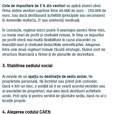
Cota de impozitare de 3 % din venituri
se aplică atunci când
firma obține venituri cuprinse între 60.000 de euro – 250.000 de
euro. Sau dacă desfășoară activități (principale sau secundare)
în domeniile HoReCa, IT sau asistență medicală.
În concluzie, regimul micro poate fi avantajos pentru firme mici,
cu marje mari de profit și cheltuieli reduse, în timp ce impozitul
pe profit oferă mai multă flexibilitate în cazul afacerilor cu
investiții mari și cheltuieli deductibile semnificative. Alegerea
între cele două regimuri trebuie făcută strategic, ținând cont de
structura financiară a firmei și de planurile de dezvoltare.
3. Stabilirea sediului social
Ai nevoie de un
spațiu cu destinație de sediu social
, fie
proprietate personală, fie închiriat sau primit prin comodat.
Dacă e într-un bloc, e posibil să ți se ceară acordul vecinilor sau
al asociației de proprietari, mai ales dacă desfășori activitate
acolo. Poți opta și pentru servicii de găzduire sediu, dacă nu ai o
locație proprie.
4. Alegerea codului CAEN