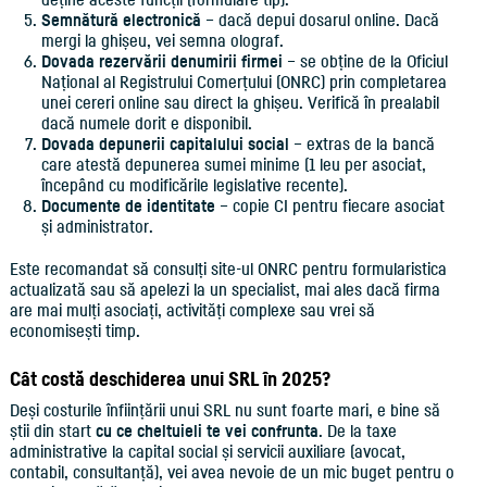
Semnătură electronică
– dacă depui dosarul online. Dacă
mergi la ghișeu, vei semna olograf.
Dovada rezervării denumirii firmei
– se obține de la Oficiul
Național al Registrului Comerțului (ONRC) prin completarea
unei cereri online sau direct la ghișeu. Verifică în prealabil
dacă numele dorit e disponibil.
Dovada depunerii capitalului social
– extras de la bancă
care atestă depunerea sumei minime (1 leu per asociat,
începând cu modificările legislative recente).
Documente de identitate
– copie CI pentru fiecare asociat
și administrator.
Este recomandat să consulți site-ul ONRC pentru formularistica
actualizată sau să apelezi la un specialist, mai ales dacă firma
are mai mulți asociați, activități complexe sau vrei să
economisești timp.
Cât costă deschiderea unui SRL în 2025?
Deși costurile înființării unui SRL nu sunt foarte mari, e bine să
știi din start
cu ce cheltuieli te vei confrunta
. De la taxe
administrative la capital social și servicii auxiliare (avocat,
contabil, consultanță), vei avea nevoie de un mic buget pentru o